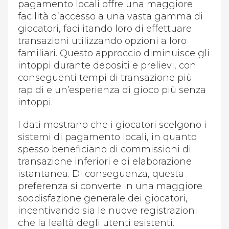
pagamento locali offre una maggiore
facilità d’accesso a una vasta gamma di
giocatori, facilitando loro di effettuare
transazioni utilizzando opzioni a loro
familiari. Questo approccio diminuisce gli
intoppi durante depositi e prelievi, con
conseguenti tempi di transazione più
rapidi e un’esperienza di gioco più senza
intoppi.
I dati mostrano che i giocatori scelgono i
sistemi di pagamento locali, in quanto
spesso beneficiano di commissioni di
transazione inferiori e di elaborazione
istantanea. Di conseguenza, questa
preferenza si converte in una maggiore
soddisfazione generale dei giocatori,
incentivando sia le nuove registrazioni
che la lealtà degli utenti esistenti.