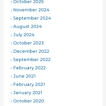
October 2025
November 2024
September 2024
August 2024
July 2024
October 2023
December 2022
September 2022
February 2022
June 2021
February 2021
January 2021
October 2020