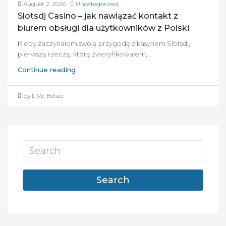
August 2, 2026
Uncategorized
Slotsdj Casino – jak nawiązać kontakt z
biurem obsługi dla użytkowników z Polski
Kiedy zaczynałem swoją przygodę z kasynem Slotsdj,
pierwszą rzeczą, którą zweryfikowałem,...
Continue reading
by LIVit Belize
Search