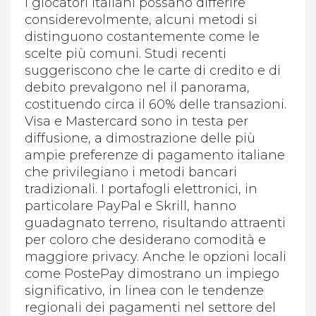
i giocatori italiani possano differire
considerevolmente, alcuni metodi si
distinguono costantemente come le
scelte più comuni. Studi recenti
suggeriscono che le carte di credito e di
debito prevalgono nel il panorama,
costituendo circa il 60% delle transazioni.
Visa e Mastercard sono in testa per
diffusione, a dimostrazione delle più
ampie preferenze di pagamento italiane
che privilegiano i metodi bancari
tradizionali. I portafogli elettronici, in
particolare PayPal e Skrill, hanno
guadagnato terreno, risultando attraenti
per coloro che desiderano comodità e
maggiore privacy. Anche le opzioni locali
come PostePay dimostrano un impiego
significativo, in linea con le tendenze
regionali dei pagamenti nel settore del