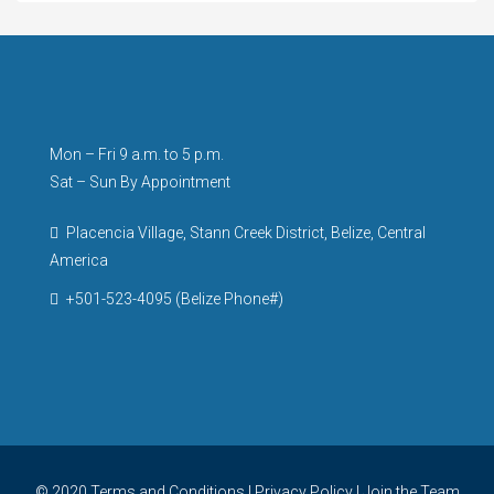
Mon – Fri 9 a.m. to 5 p.m.
Sat – Sun By Appointment
Placencia Village, Stann Creek District, Belize, Central
America
+501-523-4095 (Belize Phone#)
© 2020
Terms and Conditions
|
Privacy Policy
|
Join the Team