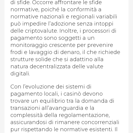
di sfide. Occorre affrontare le sfide
normative, poiché la conformità a
normative nazionali e regionali variabili
può impedire l’adozione senza intoppi
delle criptovalute. Inoltre, i processori di
pagamento sono soggetti a un
monitoraggio crescente per prevenire
frodi e lavaggio di denaro, il che richiede
strutture solide che si adattino alla
natura decentralizzata delle valute
digitali.
Con l’evoluzione dei sistemi di
pagamento locali, i casinò devono
trovare un equilibrio tra la domanda di
transazioni all’avanguardia e la
complessità della regolamentazione,
assicurandosi di rimanere concorrenziali
pur rispettando le normative esistenti. Il