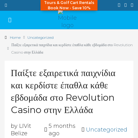
Tours & Golf Cart Rentals
Book Now - Save 10%
Home
Uncategorized
Παίξτε εξαιρετικά παιχνίδια και κερδίστε έπαθλα κάθε εβδομάδα στο Revolution
Casino στην Ελλάδα
Παίξτε εξαιρετικά παιχνίδια
και κερδίστε έπαθλα κάθε
εβδομάδα στο Revolution
Casino στην Ελλάδα
by LIVit
5 months
Uncategorized
Belize
ago