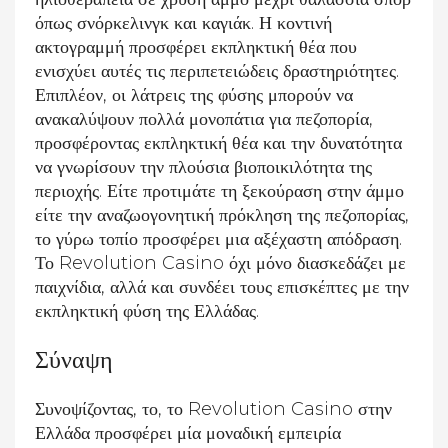
όπως σνόρκελινγκ και καγιάκ. Η κοντινή
ακτογραμμή προσφέρει εκπληκτική θέα που
ενισχύει αυτές τις περιπετειώδεις δραστηριότητες.
Επιπλέον, οι λάτρεις της φύσης μπορούν να
ανακαλύψουν πολλά μονοπάτια για πεζοπορία,
προσφέροντας εκπληκτική θέα και την δυνατότητα
να γνωρίσουν την πλούσια βιοποικιλότητα της
περιοχής. Είτε προτιμάτε τη ξεκούραση στην άμμο
είτε την αναζωογονητική πρόκληση της πεζοπορίας,
το γύρω τοπίο προσφέρει μια αξέχαστη απόδραση.
Το Revolution Casino όχι μόνο διασκεδάζει με
παιχνίδια, αλλά και συνδέει τους επισκέπτες με την
εκπληκτική φύση της Ελλάδας.
Σύναψη
Συνοψίζοντας, το, το Revolution Casino στην
Ελλάδα προσφέρει μία μοναδική εμπειρία