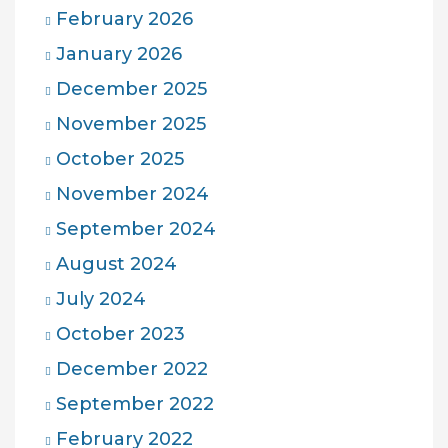
February 2026
January 2026
December 2025
November 2025
October 2025
November 2024
September 2024
August 2024
July 2024
October 2023
December 2022
September 2022
February 2022