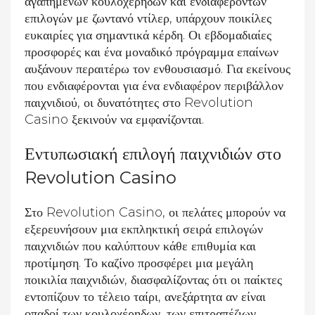
αγαπημένων κουλοχέρηδων και ενδιαφερόντων
επιλογών με ζωντανό ντίλερ, υπάρχουν ποικίλες
ευκαιρίες για σημαντικά κέρδη. Οι εβδομαδιαίες
προσφορές και ένα μοναδικό πρόγραμμα επαίνων
αυξάνουν περαιτέρω τον ενθουσιασμό. Για εκείνους
που ενδιαφέρονται για ένα ενδιαφέρον περιβάλλον
παιχνιδιού, οι δυνατότητες στο Revolution
Casino ξεκινούν να εμφανίζονται.
Εντυπωσιακή επιλογή παιχνιδιών στο
Revolution Casino
Στο Revolution Casino, οι πελάτες μπορούν να
εξερευνήσουν μια εκπληκτική σειρά επιλογών
παιχνιδιών που καλύπτουν κάθε επιθυμία και
προτίμηση. Το καζίνο προσφέρει μια μεγάλη
ποικιλία παιχνιδιών, διασφαλίζοντας ότι οι παίκτες
εντοπίζουν το τέλειο ταίρι, ανεξάρτητα αν είναι
οπαδοί των κουλοχέρηδων, των επιτραπέζιων