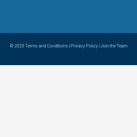
© 2020
Terms and Conditions
|
Privacy Policy
|
Join the Team