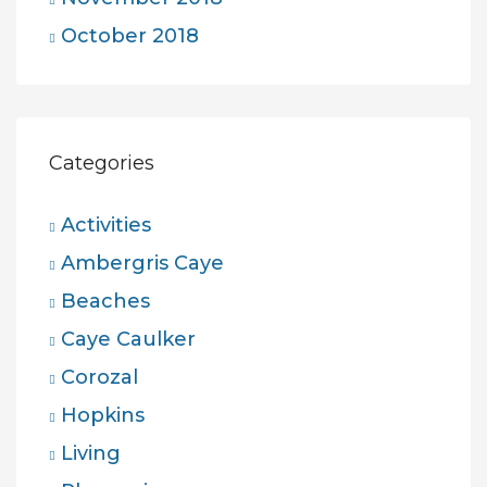
October 2018
Categories
Activities
Ambergris Caye
Beaches
Caye Caulker
Corozal
Hopkins
Living