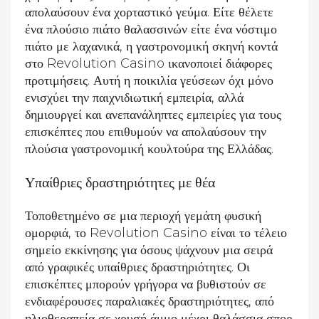
απολαύσουν ένα χορταστικό γεύμα. Είτε θέλετε
ένα πλούσιο πιάτο θαλασσινών είτε ένα νόστιμο
πιάτο με λαχανικά, η γαστρονομική σκηνή κοντά
στο Revolution Casino ικανοποιεί διάφορες
προτιμήσεις. Αυτή η ποικιλία γεύσεων όχι μόνο
ενισχύει την παιχνιδιωτική εμπειρία, αλλά
δημιουργεί και ανεπανάληπτες εμπειρίες για τους
επισκέπτες που επιθυμούν να απολαύσουν την
πλούσια γαστρονομική κουλτούρα της Ελλάδας.
Υπαίθριες δραστηριότητες με θέα
Τοποθετημένο σε μια περιοχή γεμάτη φυσική
ομορφιά, το Revolution Casino είναι το τέλειο
σημείο εκκίνησης για όσους ψάχνουν μια σειρά
από γραφικές υπαίθριες δραστηριότητες. Οι
επισκέπτες μπορούν γρήγορα να βυθιστούν σε
ενδιαφέρουσες παραλιακές δραστηριότητες, από
ηλιοθεραπεία σε χρυσή άμμο μέχρι θαλάσσια σπορ