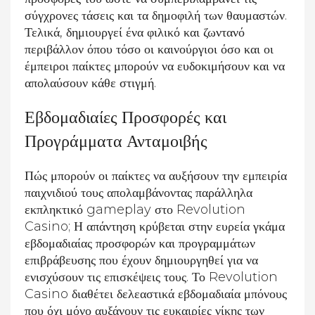
σύγχρονες τάσεις και τα δημοφιλή των θαυμαστών.
Τελικά, δημιουργεί ένα φιλικό και ζωντανό
περιβάλλον όπου τόσο οι καινούργιοι όσο και οι
έμπειροι παίκτες μπορούν να ευδοκιμήσουν και να
απολαύσουν κάθε στιγμή.
Εβδομαδιαίες Προσφορές και
Προγράμματα Ανταμοιβής
Πώς μπορούν οι παίκτες να αυξήσουν την εμπειρία
παιχνιδιού τους απολαμβάνοντας παράλληλα
εκπληκτικό gameplay στο Revolution
Casino; Η απάντηση κρύβεται στην ευρεία γκάμα
εβδομαδιαίας προσφορών και προγραμμάτων
επιβράβευσης που έχουν δημιουργηθεί για να
ενισχύσουν τις επισκέψεις τους. Το Revolution
Casino διαθέτει δελεαστικά εβδομαδιαία μπόνους
που όχι μόνο αυξάνουν τις ευκαιρίες νίκης των