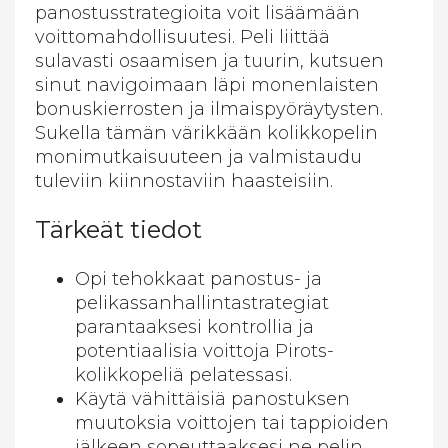
panostusstrategioita voit lisäämään
voittomahdollisuutesi. Peli liittää
sulavasti osaamisen ja tuurin, kutsuen
sinut navigoimaan läpi monenlaisten
bonuskierrosten ja ilmaispyöräytysten.
Sukella tämän värikkään kolikkopelin
monimutkaisuuteen ja valmistaudu
tuleviin kiinnostaviin haasteisiin.
Tärkeät tiedot
Opi tehokkaat panostus- ja
pelikassanhallintastrategiat
parantaaksesi kontrollia ja
potentiaalisia voittoja Pirots-
kolikkopeliä pelatessasi.
Käytä vähittäisiä panostuksen
muutoksia voittojen tai tappioiden
jälkeen sopeuttaaksesi ne pelin