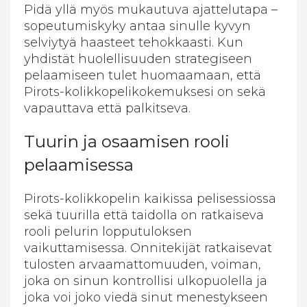
Pidä yllä myös mukautuva ajattelutapa –
sopeutumiskyky antaa sinulle kyvyn
selviytyä haasteet tehokkaasti. Kun
yhdistät huolellisuuden strategiseen
pelaamiseen tulet huomaamaan, että
Pirots-kolikkopelikokemuksesi on sekä
vapauttava että palkitseva.
Tuurin ja osaamisen rooli
pelaamisessa
Pirots-kolikkopelin kaikissa pelisessiossa
sekä tuurilla että taidolla on ratkaiseva
rooli pelurin lopputuloksen
vaikuttamisessa. Onnitekijät ratkaisevat
tulosten arvaamattomuuden, voiman,
joka on sinun kontrollisi ulkopuolella ja
joka voi joko viedä sinut menestykseen