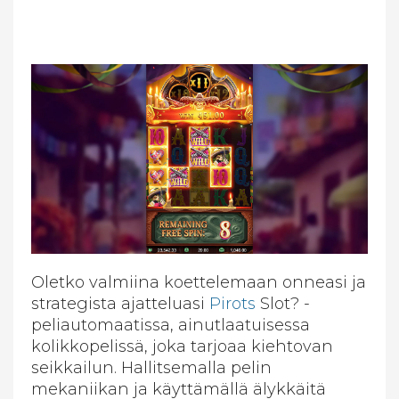
Oletko valmiina koettelemaan onneasi ja
strategista ajatteluasi
Pirots
Slot? -
peliautomaatissa, ainutlaatuisessa
kolikkopelissä, joka tarjoaa kiehtovan
seikkailun. Hallitsemalla pelin
mekaniikan ja käyttämällä älykkäitä