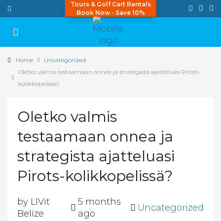
Tours & Golf Cart Rentals
Book Now - Save 10%
Home
Uncategorized
Oletko valmis testaamaan onnea ja strategista ajatteluasi Pirots-
kolikkopelissä?
Oletko valmis
testaamaan onnea ja
strategista ajatteluasi
Pirots-kolikkopelissä?
by LIVit
5 months
Uncategorized
Belize
ago