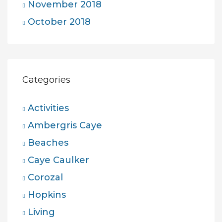
November 2018
October 2018
Categories
Activities
Ambergris Caye
Beaches
Caye Caulker
Corozal
Hopkins
Living