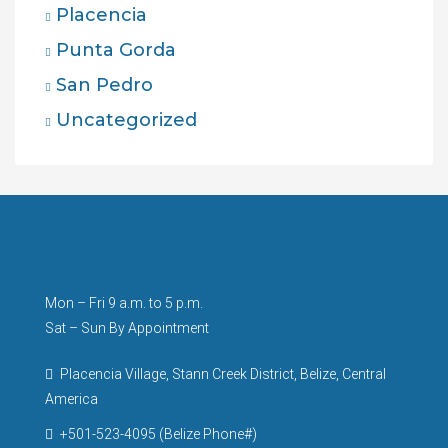
Placencia
Punta Gorda
San Pedro
Uncategorized
Mon – Fri 9 a.m. to 5 p.m.
Sat – Sun By Appointment
Placencia Village, Stann Creek District, Belize, Central
America
+501-523-4095 (Belize Phone#)