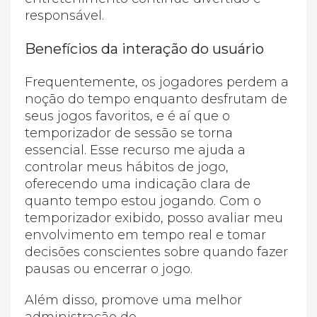
responsável.
Benefícios da interação do usuário
Frequentemente, os jogadores perdem a
noção do tempo enquanto desfrutam de
seus jogos favoritos, e é aí que o
temporizador de sessão se torna
essencial. Esse recurso me ajuda a
controlar meus hábitos de jogo,
oferecendo uma indicação clara de
quanto tempo estou jogando. Com o
temporizador exibido, posso avaliar meu
envolvimento em tempo real e tomar
decisões conscientes sobre quando fazer
pausas ou encerrar o jogo.
Além disso, promove uma melhor
administração do