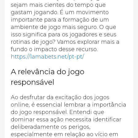
sejam mais cientes do tempo que
gastam jogando. É um movimento
importante para a formação de um
ambiente de jogo mais seguro. O que
isso significa para os jogadores e seus
rotinas de jogo? Vamos explorar mais a
fundo o impacto desse recurso.
https://lamabets.net/pt-pt/
A relevância do jogo
responsável
Ao desfrutar da excitação dos jogos
online, é essencial lembrar a importância
do jogo responsável. Entendi que
dominar essa ação necessita identificar
deliberadamente os perigos,
especialmente em relação ao vício em