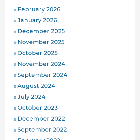
February 2026
January 2026
December 2025
November 2025
October 2025
November 2024
September 2024
August 2024
July 2024
October 2023
December 2022
September 2022