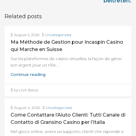
beitreten.
Related posts
August 5, 2026
Uncategorized
Ma Méthode de Gestion pour Incaspin Casino
qui Marche en Suisse
Sur les plateformes de casino virtuelles, la façon de gérer
son argent joue un rôle...
Continue reading
by LIVit Belize
August 4, 2026
Uncategorized
Come Contattare l’Aiuto Clienti: Tutti Canale di
Contatto di Gransino Casino per l’Italia
Nel gioco online, avere un supporto clienti che risponde e