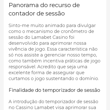
Panorama do recurso de
contador de sessão
Sinto-me muito animado para divulgar
como o mecanismo de cronômetro de
sessão do Lamabet Casino foi
desenvolvido para aprimorar nossa
vivência de jogo. Essa característica não
só nos assiste a gerenciar nosso tempo,
como também incentiva práticas de jogo
responsável. Acredito que seja uma
excelente forma de assegurar que
curtamos o jogo sustentando o domínio.
Finalidade do temporizador de sessão
A introdução do temporizador de sessão
no Cassino Lamabet visa aprimorar sua