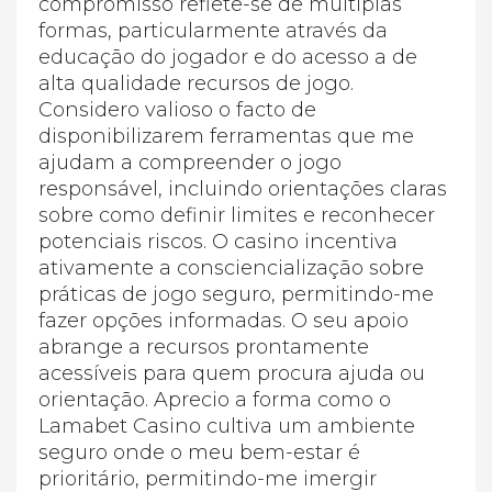
compromisso reflete-se de múltiplas
formas, particularmente através da
educação do jogador e do acesso a de
alta qualidade recursos de jogo.
Considero valioso o facto de
disponibilizarem ferramentas que me
ajudam a compreender o jogo
responsável, incluindo orientações claras
sobre como definir limites e reconhecer
potenciais riscos. O casino incentiva
ativamente a consciencialização sobre
práticas de jogo seguro, permitindo-me
fazer opções informadas. O seu apoio
abrange a recursos prontamente
acessíveis para quem procura ajuda ou
orientação. Aprecio a forma como o
Lamabet Casino cultiva um ambiente
seguro onde o meu bem-estar é
prioritário, permitindo-me imergir