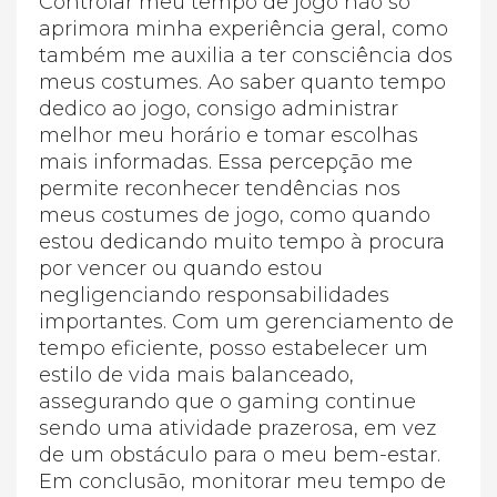
Controlar meu tempo de jogo não só
aprimora minha experiência geral, como
também me auxilia a ter consciência dos
meus costumes. Ao saber quanto tempo
dedico ao jogo, consigo administrar
melhor meu horário e tomar escolhas
mais informadas. Essa percepção me
permite reconhecer tendências nos
meus costumes de jogo, como quando
estou dedicando muito tempo à procura
por vencer ou quando estou
negligenciando responsabilidades
importantes. Com um gerenciamento de
tempo eficiente, posso estabelecer um
estilo de vida mais balanceado,
assegurando que o gaming continue
sendo uma atividade prazerosa, em vez
de um obstáculo para o meu bem-estar.
Em conclusão, monitorar meu tempo de