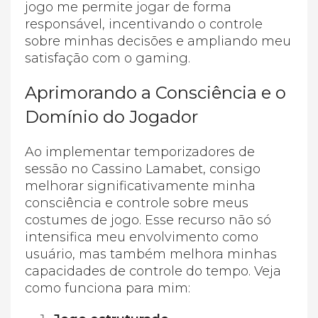
jogo me permite jogar de forma
responsável, incentivando o controle
sobre minhas decisões e ampliando meu
satisfação com o gaming.
Aprimorando a Consciência e o
Domínio do Jogador
Ao implementar temporizadores de
sessão no Cassino Lamabet, consigo
melhorar significativamente minha
consciência e controle sobre meus
costumes de jogo. Esse recurso não só
intensifica meu envolvimento como
usuário, mas também melhora minhas
capacidades de controle do tempo. Veja
como funciona para mim: