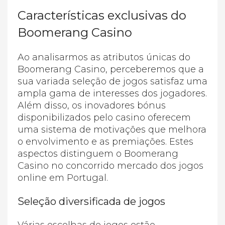
Características exclusivas do
Boomerang Casino
Ao analisarmos as atributos únicas do
Boomerang Casino, perceberemos que a
sua variada seleção de jogos satisfaz uma
ampla gama de interesses dos jogadores.
Além disso, os inovadores bónus
disponibilizados pelo casino oferecem
uma sistema de motivações que melhora
o envolvimento e as premiações. Estes
aspectos distinguem o Boomerang
Casino no concorrido mercado dos jogos
online em Portugal.
Seleção diversificada de jogos