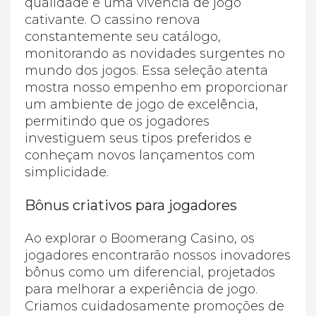
qualidade e uma vivência de jogo
cativante. O cassino renova
constantemente seu catálogo,
monitorando as novidades surgentes no
mundo dos jogos. Essa seleção atenta
mostra nosso empenho em proporcionar
um ambiente de jogo de excelência,
permitindo que os jogadores
investiguem seus tipos preferidos e
conheçam novos lançamentos com
simplicidade.
Bônus criativos para jogadores
Ao explorar o Boomerang Casino, os
jogadores encontrarão nossos inovadores
bônus como um diferencial, projetados
para melhorar a experiência de jogo.
Criamos cuidadosamente promoções de