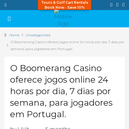
Tours & Golf Cart Rentals
Book Now - Save 10%
Home
Uncategorized
O Boomerang Casino oferece jogos online 24 horas por dia, 7 dias por
semana, para jogadores em Portugal.
O Boomerang Casino
oferece jogos online 24
horas por dia, 7 dias por
semana, para jogadores
em Portugal.