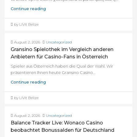
Continue reading
by LIVit Belize
August 2, 2026
Uncategorized
Gransino Spielothek im Vergleich anderen
Anbietern für Casino-Fans in Österreich
Spieler aus Österreich haben die Qual der Wahl. Wir
präsentieren Ihnen heute Gransino Casino...
Continue reading
by LIVit Belize
August 2, 2026
Uncategorized
Balance Tracker Live: Wonaco Casino
beobachtet Bonussalden für Deutschland