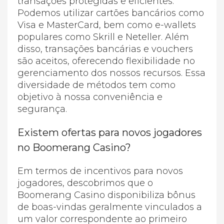
transações protegidas e eficientes.
Podemos utilizar cartões bancários como
Visa e MasterCard, bem como e-wallets
populares como Skrill e Neteller. Além
disso, transações bancárias e vouchers
são aceitos, oferecendo flexibilidade no
gerenciamento dos nossos recursos. Essa
diversidade de métodos tem como
objetivo à nossa conveniência e
segurança.
Existem ofertas para novos jogadores
no Boomerang Casino?
Em termos de incentivos para novos
jogadores, descobrimos que o
Boomerang Casino disponibiliza bônus
de boas-vindas geralmente vinculados a
um valor correspondente ao primeiro