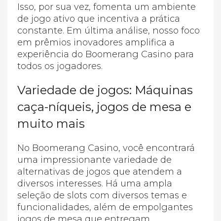
Isso, por sua vez, fomenta um ambiente
de jogo ativo que incentiva a prática
constante. Em última análise, nosso foco
em prêmios inovadores amplifica a
experiência do Boomerang Casino para
todos os jogadores.
Variedade de jogos: Máquinas
caça-níqueis, jogos de mesa e
muito mais
No Boomerang Casino, você encontrará
uma impressionante variedade de
alternativas de jogos que atendem a
diversos interesses. Há uma ampla
seleção de slots com diversos temas e
funcionalidades, além de empolgantes
jogos de mesa que entregam