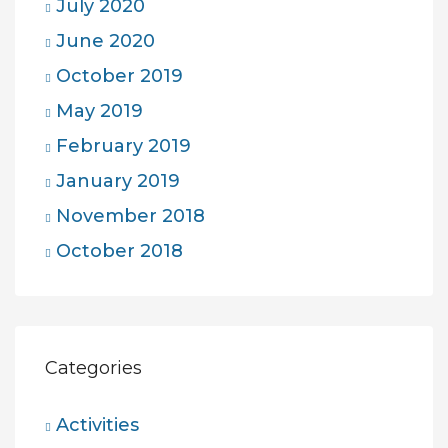
July 2020
June 2020
October 2019
May 2019
February 2019
January 2019
November 2018
October 2018
Categories
Activities