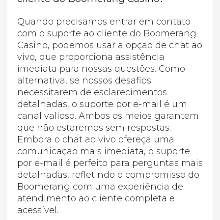
Quando precisamos entrar em contato
com o suporte ao cliente do Boomerang
Casino, podemos usar a opção de chat ao
vivo, que proporciona assistência
imediata para nossas questões. Como
alternativa, se nossos desafios
necessitarem de esclarecimentos
detalhadas, o suporte por e-mail é um
canal valioso. Ambos os meios garantem
que não estaremos sem respostas.
Embora o chat ao vivo ofereça uma
comunicação mais imediata, o suporte
por e-mail é perfeito para perguntas mais
detalhadas, refletindo o compromisso do
Boomerang com uma experiência de
atendimento ao cliente completa e
acessível.