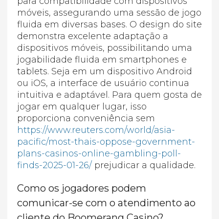
para compatibilidade com dispositivos
móveis, assegurando uma sessão de jogo
fluida em diversas bases. O design do site
demonstra excelente adaptação a
dispositivos móveis, possibilitando uma
jogabilidade fluida em smartphones e
tablets. Seja em um dispositivo Android
ou iOS, a interface de usuário continua
intuitiva e adaptável. Para quem gosta de
jogar em qualquer lugar, isso
proporciona conveniência sem
https://www.reuters.com/world/asia-
pacific/most-thais-oppose-government-
plans-casinos-online-gambling-poll-
finds-2025-01-26/
prejudicar a qualidade.
Como os jogadores podem
comunicar-se com o atendimento ao
cliente do Boomerang Casino?