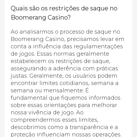
Quais são os restrições de saque no
Boomerang Casino?
Ao analisarmos o processo de saque no
Boomerang Casino, precisamos levar em
conta a influência das regulamentações
de jogos. Essas normas geralmente
estabelecem os restrições de saque,
assegurando a aderência com práticas
justas. Geralmente, os usuários podem
encontrar limites cotidianos, semana a
semana ou mensalmente. É
fundamental que fiquemos informados
sobre essas orientações para melhorar
nossa vivência de jogo. Ao
compreendermos esses limites,
descobrimos como a transparência e a
proteção influenciam nossas operações.