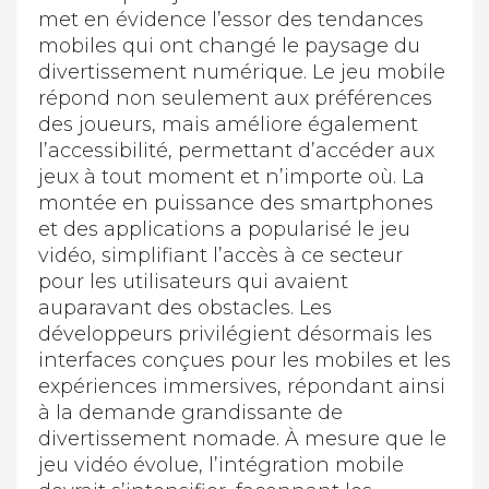
met en évidence l’essor des tendances
mobiles qui ont changé le paysage du
divertissement numérique. Le jeu mobile
répond non seulement aux préférences
des joueurs, mais améliore également
l’accessibilité, permettant d’accéder aux
jeux à tout moment et n’importe où. La
montée en puissance des smartphones
et des applications a popularisé le jeu
vidéo, simplifiant l’accès à ce secteur
pour les utilisateurs qui avaient
auparavant des obstacles. Les
développeurs privilégient désormais les
interfaces conçues pour les mobiles et les
expériences immersives, répondant ainsi
à la demande grandissante de
divertissement nomade. À mesure que le
jeu vidéo évolue, l’intégration mobile