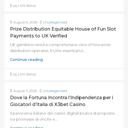
by LIVit Belize
August 6, 2026
Uncategorized
Prize Distribution Equitable House of Fun Slot
Payments to UK Verified
UK gamblers need a comprehensive view of how prize
distribution operates. It’s the essential to...
Continue reading
by LIVit Belize
August 5, 2026
Uncategorized
Dove la Fortuna Incontra l’Indipendenza per i
Giocatori d’Italia di X3bet Casino
Il panorama italiano dei casinò digitali brulica di proposte,
tra promesse di vincite e...
Continue reading