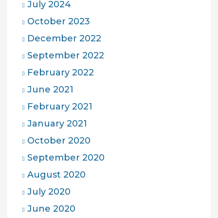
July 2024
October 2023
December 2022
September 2022
February 2022
June 2021
February 2021
January 2021
October 2020
September 2020
August 2020
July 2020
June 2020