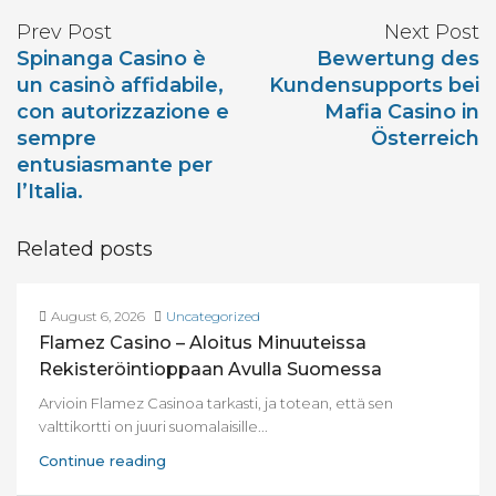
Prev Post
Next Post
Spinanga Casino è
Bewertung des
un casinò affidabile,
Kundensupports bei
con autorizzazione e
Mafia Casino in
sempre
Österreich
entusiasmante per
l’Italia.
Related posts
August 6, 2026
Uncategorized
Flamez Casino – Aloitus Minuuteissa
Rekisteröintioppaan Avulla Suomessa
Arvioin Flamez Casinoa tarkasti, ja totean, että sen
valttikortti on juuri suomalaisille...
Continue reading