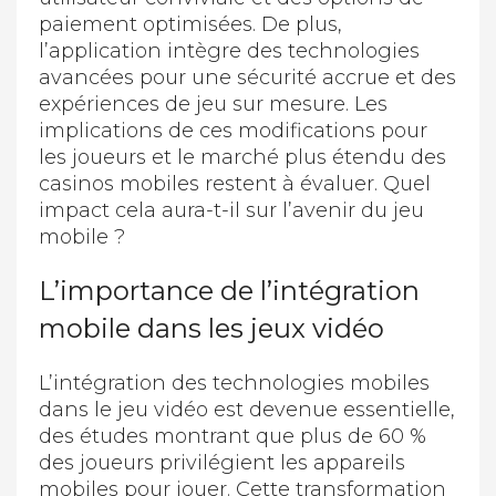
paiement optimisées. De plus,
l’application intègre des technologies
avancées pour une sécurité accrue et des
expériences de jeu sur mesure. Les
implications de ces modifications pour
les joueurs et le marché plus étendu des
casinos mobiles restent à évaluer. Quel
impact cela aura-t-il sur l’avenir du jeu
mobile ?
L’importance de l’intégration
mobile dans les jeux vidéo
L’intégration des technologies mobiles
dans le jeu vidéo est devenue essentielle,
des études montrant que plus de 60 %
des joueurs privilégient les appareils
mobiles pour jouer. Cette transformation