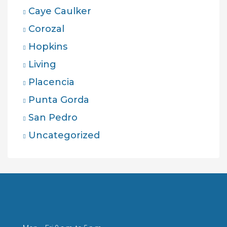
Caye Caulker
Corozal
Hopkins
Living
Placencia
Punta Gorda
San Pedro
Uncategorized