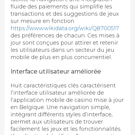
fluide des paiements qui simplifie les
transactions et des suggestions de jeux
sur mesure en fonction
https://www.wikidata.org/wiki/Q8700517
des préférences de chacun. Ces mises à
jour sont conçues pour attirer et retenir
les utilisateurs dans un secteur du jeu
mobile de plus en plus concurrentiel.
Interface utilisateur améliorée
Huit caractéristiques clés caractérisent
l’interface utilisateur améliorée de
l’application mobile de casino mise à jour
en Belgique. Une navigation simple,
intégrant différents styles d’interface,
permet aux utilisateurs de trouver
facilement les jeux et les fonctionnalités.