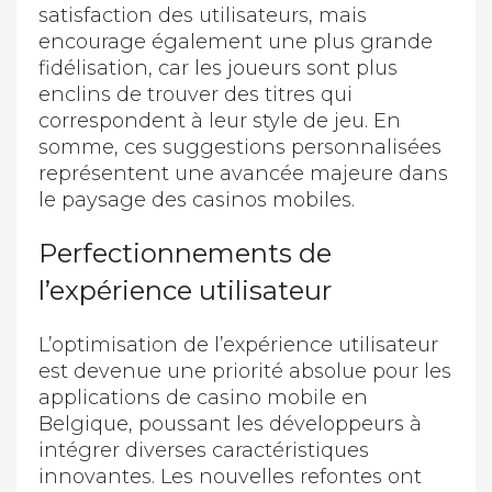
satisfaction des utilisateurs, mais
encourage également une plus grande
fidélisation, car les joueurs sont plus
enclins de trouver des titres qui
correspondent à leur style de jeu. En
somme, ces suggestions personnalisées
représentent une avancée majeure dans
le paysage des casinos mobiles.
Perfectionnements de
l’expérience utilisateur
L’optimisation de l’expérience utilisateur
est devenue une priorité absolue pour les
applications de casino mobile en
Belgique, poussant les développeurs à
intégrer diverses caractéristiques
innovantes. Les nouvelles refontes ont