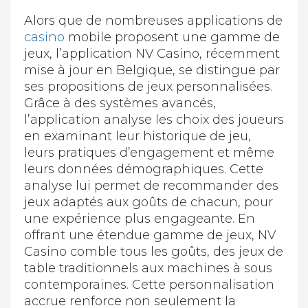
Alors que de nombreuses applications de
casino
mobile proposent une gamme de
jeux, l’application NV Casino, récemment
mise à jour en Belgique, se distingue par
ses propositions de jeux personnalisées.
Grâce à des systèmes avancés,
l’application analyse les choix des joueurs
en examinant leur historique de jeu,
leurs pratiques d’engagement et même
leurs données démographiques. Cette
analyse lui permet de recommander des
jeux adaptés aux goûts de chacun, pour
une expérience plus engageante. En
offrant une étendue gamme de jeux, NV
Casino comble tous les goûts, des jeux de
table traditionnels aux machines à sous
contemporaines. Cette personnalisation
accrue renforce non seulement la