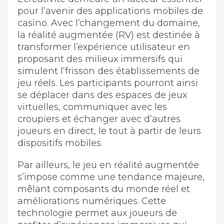
pour l’avenir des applications mobiles de
casino. Avec l’changement du domaine,
la réalité augmentée (RV) est destinée à
transformer l’expérience utilisateur en
proposant des milieux immersifs qui
simulent l’frisson des établissements de
jeu réels. Les participants pourront ainsi
se déplacer dans des espaces de jeux
virtuelles, communiquer avec les
croupiers et échanger avec d’autres
joueurs en direct, le tout à partir de leurs
dispositifs mobiles.
Par ailleurs, le jeu en réalité augmentée
s’impose comme une tendance majeure,
mêlant composants du monde réel et
améliorations numériques. Cette
technologie permet aux joueurs de