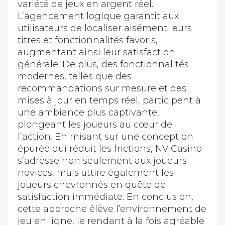
variété de jeux en argent réel.
L’agencement logique garantit aux
utilisateurs de localiser aisément leurs
titres et fonctionnalités favoris,
augmentant ainsi leur satisfaction
générale. De plus, des fonctionnalités
modernes, telles que des
recommandations sur mesure et des
mises à jour en temps réel, participent à
une ambiance plus captivante,
plongeant les joueurs au cœur de
l’action. En misant sur une conception
épurée qui réduit les frictions, NV Casino
s’adresse non seulement aux joueurs
novices, mais attire également les
joueurs chevronnés en quête de
satisfaction immédiate. En conclusion,
cette approche élève l’environnement de
jeu en ligne, le rendant à la fois agréable