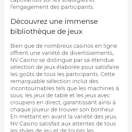
captivantes sur les stratégies et
l’engagement des participants.
Découvrez une immense
bibliothèque de jeux
Bien que de nombreux casinos en ligne
offrent une variété de divertissements,
NV Casino se distingue par sa étendue
sélection de jeux élaborée pour satisfaire
les goûts de tous les participants. Cette
remarquable sélection inclut des
incontournables tels que les machines à
sous, les jeux de table et les jeux avec
croupiers en direct, garantissant ainsi à
chaque joueur de trouver son bonheur.
En mettant en avant la variété des jeux,
NV Casino satisfait aux attentes de tous
les styles de jeu et de toutes les