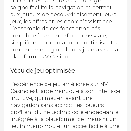
l’intérêt des utilisateurs. Ce design
soigné facilite la navigation et permet
aux joueurs de découvrir aisément leurs
jeux, les offres et les choix d’assistance.
L’ensemble de ces fonctionnalités
contribue à une interface conviviale,
simplifiant la exploration et optimisant la
contentement globale des joueurs sur la
plateforme NV Casino.
Vécu de jeu optimisée
L’expérience de jeu améliorée sur NV
Casino est largement due à son interface
intuitive, qui met en avant une
navigation sans accroc. Les joueurs
profitent d’une technologie engageante
intégrée à la plateforme, permettant un
jeu ininterrompu et un accès facile à une