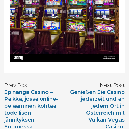
Prev Post
Next Post
Spinanga Casino –
Genießen Sie Casino
Paikka, jossa online-
jederzeit und an
pelaaminen kohtaa
jedem Ort in
todellisen
Österreich mit
jännityksen
Vulkan Vegas
Suomessa
Casino.