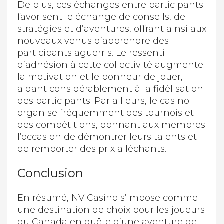
De plus, ces échanges entre participants
favorisent le échange de conseils, de
stratégies et d’aventures, offrant ainsi aux
nouveaux venus d’apprendre des
participants aguerris. Le ressenti
d’adhésion à cette collectivité augmente
la motivation et le bonheur de jouer,
aidant considérablement à la fidélisation
des participants. Par ailleurs, le casino
organise fréquemment des tournois et
des compétitions, donnant aux membres
l’occasion de démontrer leurs talents et
de remporter des prix alléchants.
Conclusion
En résumé, NV Casino s’impose comme
une destination de choix pour les joueurs
du Canada en quête d’une aventure de