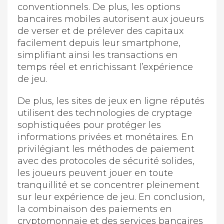
conventionnels. De plus, les options
bancaires mobiles autorisent aux joueurs
de verser et de prélever des capitaux
facilement depuis leur smartphone,
simplifiant ainsi les transactions en
temps réel et enrichissant l’expérience
de jeu.
De plus, les sites de jeux en ligne réputés
utilisent des technologies de cryptage
sophistiquées pour protéger les
informations privées et monétaires. En
privilégiant les méthodes de paiement
avec des protocoles de sécurité solides,
les joueurs peuvent jouer en toute
tranquillité et se concentrer pleinement
sur leur expérience de jeu. En conclusion,
la combinaison des paiements en
cryptomonnaie et des services bancaires