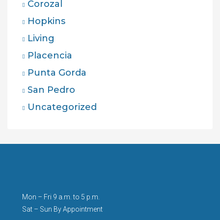
Corozal
Hopkins
Living
Placencia
Punta Gorda
San Pedro
Uncategorized
Mon – Fri 9 a.m. to 5 p.m.
Sat – Sun By Appointment