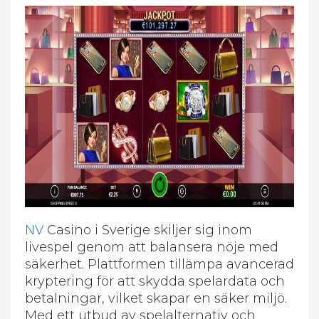
NV
Casino i Sverige skiljer sig inom
livespel genom att balansera nöje med
säkerhet. Plattformen tillämpa avancerad
kryptering för att skydda spelardata och
betalningar, vilket skapar en säker miljö.
Med ett utbud av spelalternativ och