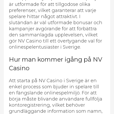
är utformade för att tillgodose olika
preferenser, vilket garanterar att varje
spelare hittar något attraktivt. I
slutändan är väl utformade bonusar och
kampanjer avgörande för att förbättra
den sammanlagda upplevelsen, vilket
gör NV Casino till ett övertygande val för
onlinespelentusiaster i Sverige.
Hur man kommer igång på NV
Casino
Att starta på NV Casino i Sverige är en
enkel process som bjuder in spelare till
en fängslande onlinespelmiljö. För att
börja måste blivande användare fullfölja
kontoregistrering, vilket behöver
grundläggande information som namn,