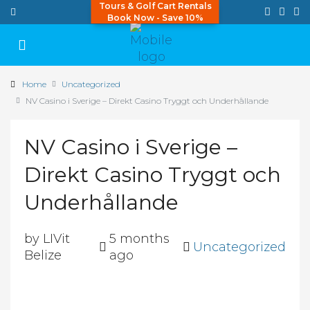
Tours & Golf Cart Rentals
Book Now - Save 10%
Home
Uncategorized
NV Casino i Sverige – Direkt Casino Tryggt och Underhållande
NV Casino i Sverige –
Direkt Casino Tryggt och
Underhållande
by LIVit
5 months
Uncategorized
Belize
ago