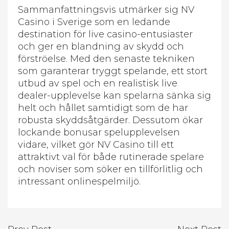
Sammanfattningsvis utmärker sig NV
Casino i Sverige som en ledande
destination för live casino-entusiaster
och ger en blandning av skydd och
förströelse. Med den senaste tekniken
som garanterar tryggt spelande, ett stort
utbud av spel och en realistisk live
dealer-upplevelse kan spelarna sänka sig
helt och hållet samtidigt som de har
robusta skyddsåtgärder. Dessutom ökar
lockande bonusar spelupplevelsen
vidare, vilket gör NV Casino till ett
attraktivt val för både rutinerade spelare
och noviser som söker en tillförlitlig och
intressant onlinespelmiljö.