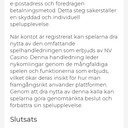
e-postadress och föredragen
betalningsmetod. Detta steg säkerställer
en skyddad och individuell
spelupplevelse.
När kontot är registrerat kan spelarna dra
nytta av den omfattande
spelhandledningen som erbjuds av NV
Casino. Denna handledning leder
nykomlingar genom de mångfaldiga
spelen och funktionerna som erbjuds,
vilket ökar deras insikt för hur man
framgångsrikt använder plattformen.
Genom att dra nytta av denna källa kan
spelarna göra genomtänkta beslut och
förbättra sin spelupplevelse.
Slutsats