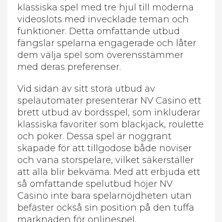
klassiska spel med tre hjul till moderna
videoslots med invecklade teman och
funktioner. Detta omfattande utbud
fängslar spelarna engagerade och låter
dem välja spel som överensstämmer
med deras preferenser.
Vid sidan av sitt stora utbud av
spelautomater presenterar NV Casino ett
brett utbud av bordsspel, som inkluderar
klassiska favoriter som blackjack, roulette
och poker. Dessa spel är noggrant
skapade för att tillgodose både noviser
och vana storspelare, vilket säkerställer
att alla blir bekväma. Med att erbjuda ett
så omfattande spelutbud höjer NV
Casino inte bara spelarnöjdheten utan
befäster också sin position på den tuffa
marknaden för onlinespel.