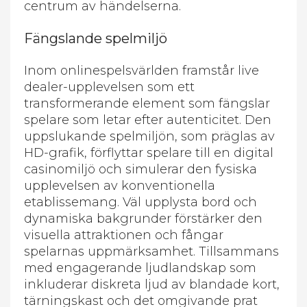
centrum av händelserna.
Fängslande spelmiljö
Inom onlinespelsvärlden framstår live
dealer-upplevelsen som ett
transformerande element som fängslar
spelare som letar efter autenticitet. Den
uppslukande spelmiljön, som präglas av
HD-grafik, förflyttar spelare till en digital
casinomiljö och simulerar den fysiska
upplevelsen av konventionella
etablissemang. Väl upplysta bord och
dynamiska bakgrunder förstärker den
visuella attraktionen och fångar
spelarnas uppmärksamhet. Tillsammans
med engagerande ljudlandskap som
inkluderar diskreta ljud av blandade kort,
tärningskast och det omgivande prat