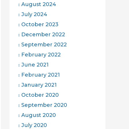
August 2024
July 2024
October 2023
December 2022
September 2022
February 2022
June 2021
February 2021
January 2021
October 2020
September 2020
August 2020
July 2020