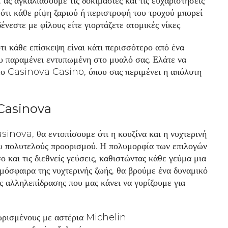
, ας αγκαλιάσουμε τις δοκιμασίες και τις ευχαριστήσεις
 ότι κάθε ρίψη ζαριού ή περιστροφή του τροχού μπορεί
ένεστε με φίλους είτε γιορτάζετε ατομικές νίκες.
τι κάθε επίσκεψη είναι κάτι περισσότερο από ένα
που παραμένει εντυπωμένη στο μυαλό σας. Ελάτε να
στο Casinova Casino, όπου σας περιμένει η απόλυτη
 Casinova
sinova, θα εντοπίσουμε ότι η κουζίνα και η νυχτερινή
του πολυτελούς προορισμού. Η πολυμορφία των επιλογών
σο και τις διεθνείς γεύσεις, καθιστώντας κάθε γεύμα μια
τμόσφαιρα της νυχτερινής ζωής, θα βρούμε ένα δυναμικό
ς αλληλεπίδρασης που μας κάνει να γυρίζουμε για
ωρισμένους με αστέρια Michelin