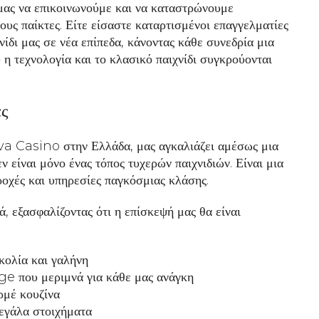
 μας να επικοινωνούμε και να καταστρώνουμε
λους παίκτες. Είτε είσαστε καταρτισμένοι επαγγελματίες
νίδι μας σε νέα επίπεδα, κάνοντας κάθε συνεδρία μια
 η τεχνολογία και το κλασικό παιχνίδι συγκρούονται
ες
a Casino στην Ελλάδα, μας αγκαλιάζει αμέσως μια
 είναι μόνο ένας τόπος τυχερών παιχνιδιών. Είναι μια
ροχές και υπηρεσίες παγκόσμιας κλάσης.
, εξασφαλίζοντας ότι η επίσκεψή μας θα είναι
κολία και γαλήνη
e που μεριμνά για κάθε μας ανάγκη
ρμέ κουζίνα
μεγάλα στοιχήματα