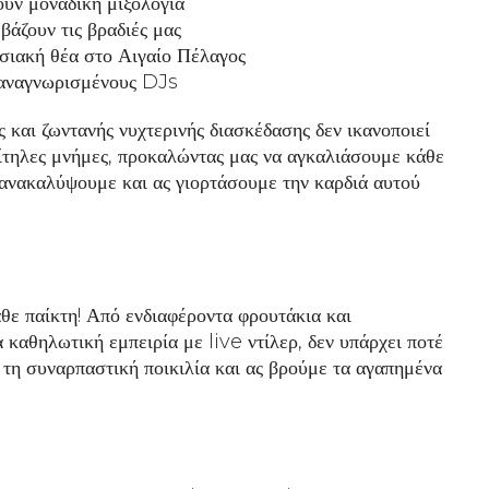
ουν μοναδική μιξολογία
άζουν τις βραδιές μας
σιακή θέα στο Αιγαίο Πέλαγος
ς αναγνωρισμένους DJs
και ζωντανής νυχτερινής διασκέδασης δεν ικανοποιεί
εξίτηλες μνήμες, προκαλώντας μας να αγκαλιάσουμε κάθε
ανακαλύψουμε και ας γιορτάσουμε την καρδιά αυτού
ε παίκτη! Από ενδιαφέροντα φρουτάκια και
α καθηλωτική εμπειρία με live ντίλερ, δεν υπάρχει ποτέ
 τη συναρπαστική ποικιλία και ας βρούμε τα αγαπημένα