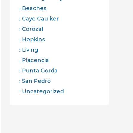
Beaches
Caye Caulker
Corozal
Hopkins
Living
Placencia
Punta Gorda
San Pedro
Uncategorized