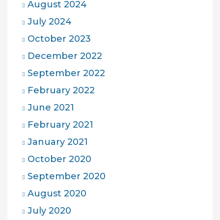
August 2024
July 2024
October 2023
December 2022
September 2022
February 2022
June 2021
February 2021
January 2021
October 2020
September 2020
August 2020
July 2020