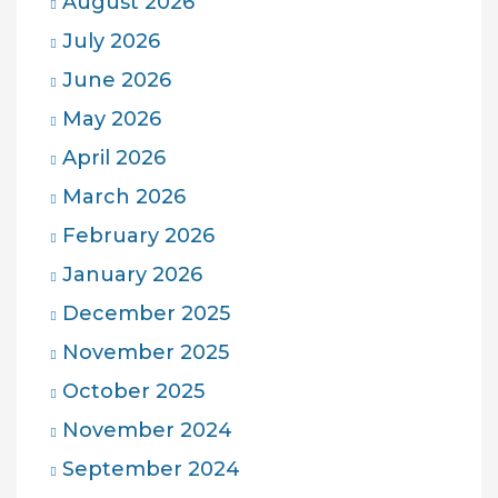
August 2026
July 2026
June 2026
May 2026
April 2026
March 2026
February 2026
January 2026
December 2025
November 2025
October 2025
November 2024
September 2024