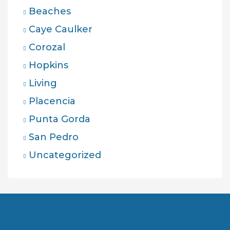
Beaches
Caye Caulker
Corozal
Hopkins
Living
Placencia
Punta Gorda
San Pedro
Uncategorized