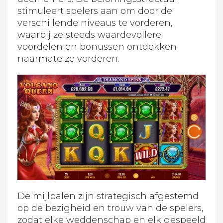
stimuleert spelers aan om door de
verschillende niveaus te vorderen,
waarbij ze steeds waardevollere
voordelen en bonussen ontdekken
naarmate ze vorderen.
De mijlpalen zijn strategisch afgestemd
op de bezigheid en trouw van de spelers,
zodat elke weddenschap en elk gespeeld