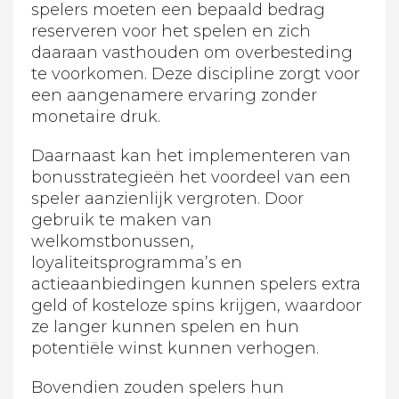
spelers moeten een bepaald bedrag
reserveren voor het spelen en zich
daaraan vasthouden om overbesteding
te voorkomen. Deze discipline zorgt voor
een aangenamere ervaring zonder
monetaire druk.
Daarnaast kan het implementeren van
bonusstrategieën het voordeel van een
speler aanzienlijk vergroten. Door
gebruik te maken van
welkomstbonussen,
loyaliteitsprogramma’s en
actieaanbiedingen kunnen spelers extra
geld of kosteloze spins krijgen, waardoor
ze langer kunnen spelen en hun
potentiële winst kunnen verhogen.
Bovendien zouden spelers hun