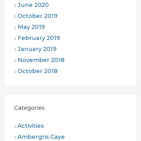
June 2020
October 2019
May 2019
February 2019
January 2019
November 2018
October 2018
Categories
Activities
Ambergris Caye