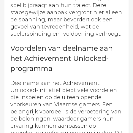
spel bijdraagt aan hun traject. Deze
stapsgewijze aanpak vergroot niet alleen
de spanning, maar bevordert ook een
gevoel van tevredenheid, wat de
spelersbinding en -voldoening verhoogt.
Voordelen van deelname aan
het Achievement Unlocked-
programma
Deelname aan het Achievement
Unlocked-initiatief biedt vele voordelen
die inspelen op de uiteenlopende
voorkeuren van Vlaamse gamers. Een
belangrijk voordeel is de verbetering van
de beloningen, waardoor gamers hun
ervaring kunnen aanpassen op
nauwkeurig geformuleerde mijlpalen. Dit