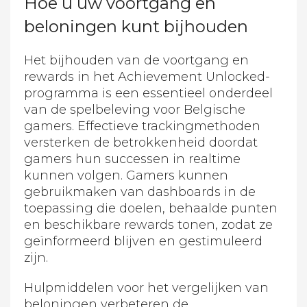
Hoe u uw voortgang en
beloningen kunt bijhouden
Het bijhouden van de voortgang en
rewards in het Achievement Unlocked-
programma is een essentieel onderdeel
van de spelbeleving voor Belgische
gamers. Effectieve trackingmethoden
versterken de betrokkenheid doordat
gamers hun successen in realtime
kunnen volgen. Gamers kunnen
gebruikmaken van dashboards in de
toepassing die doelen, behaalde punten
en beschikbare rewards tonen, zodat ze
geïnformeerd blijven en gestimuleerd
zijn.
Hulpmiddelen voor het vergelijken van
beloningen verbeteren de