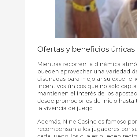
Ofertas y beneficios únicas
Mientras recorren la dinámica atmó
pueden aprovechar una variedad de
diseñadas para mejorar su experienc
incentivos únicos que no solo capt
mantienen el interés de los apostad
desde promociones de inicio hasta t
la vivencia de juego.
Además, Nine Casino es famoso por 
recompensan a los jugadores por s
cada juego, los cuales pueden redim