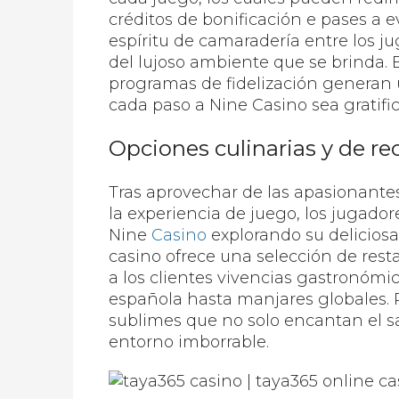
créditos de bonificación e pases a 
espíritu de camaradería entre los ju
del lujoso ambiente que se brinda. 
programas de fidelización generan
cada paso a Nine Casino sea gratifi
Opciones culinarias y de rec
Tras aprovechar de las apasionante
la experiencia de juego, los jugado
Nine
Casino
explorando su deliciosa
casino ofrece una selección de res
a los clientes vivencias gastronómi
española hasta manjares globales.
sublimes que no solo encantan el s
entorno imborrable.