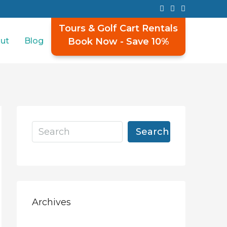
Tours & Golf Cart Rentals
ut
Blog
Book Now - Save 10%
Search
Archives