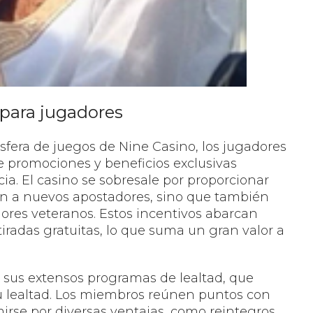
 para jugadores
sfera de juegos de Nine Casino, los jugadores
 promociones y beneficios exclusivas
ia. El casino se sobresale por proporcionar
an a nuevos apostadores, sino que también
ores veteranos. Estos incentivos abarcan
iradas gratuitas, lo que suma un gran valor a
sus extensos programas de lealtad, que
u lealtad. Los miembros reúnen puntos con
irse por diversas ventajas, como reintegros,