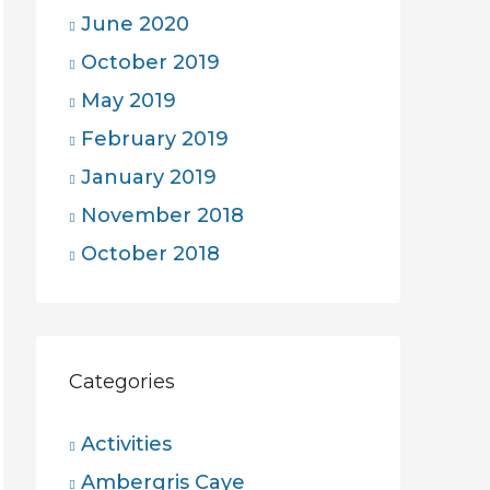
June 2020
October 2019
May 2019
February 2019
January 2019
November 2018
October 2018
Categories
Activities
Ambergris Caye