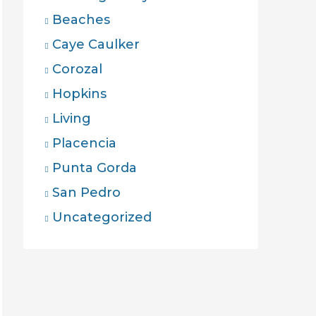
Beaches
Caye Caulker
Corozal
Hopkins
Living
Placencia
Punta Gorda
San Pedro
Uncategorized