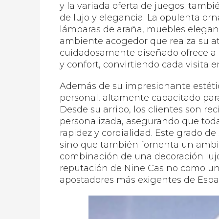
y la variada oferta de juegos; tamb
de lujo y elegancia. La opulenta or
lámparas de araña, muebles elegante
ambiente acogedor que realza su at
cuidadosamente diseñado ofrece a l
y confort, convirtiendo cada visita 
Además de su impresionante estétic
personal, altamente capacitado para 
Desde su arribo, los clientes son re
personalizada, asegurando que tod
rapidez y cordialidad. Este grado de 
sino que también fomenta un ambien
combinación de una decoración luj
reputación de Nine Casino como un 
apostadores más exigentes de Espa