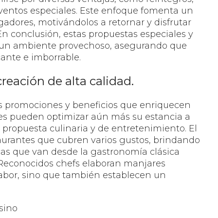
eventos especiales. Este enfoque fomenta un
gadores, motivándolos a retornar y disfrutar
En conclusión, estas propuestas especiales y
 un ambiente provechoso, asegurando que
cante e imborrable.
reación de alta calidad.
s promociones y beneficios que enriquecen
res pueden optimizar aún más su estancia a
 propuesta culinaria y de entretenimiento. El
taurantes que cubren varios gustos, brindando
cas que van desde la gastronomía clásica
 Reconocidos chefs elaboran manjares
abor, sino que también establecen un