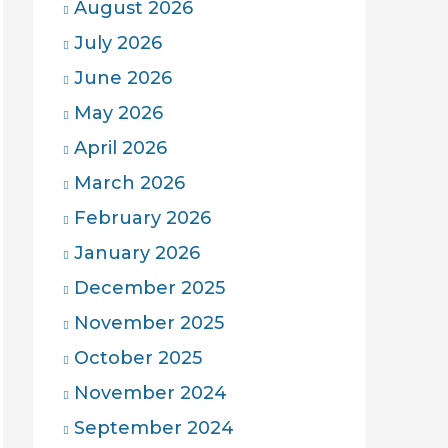
August 2026
July 2026
June 2026
May 2026
April 2026
March 2026
February 2026
January 2026
December 2025
November 2025
October 2025
November 2024
September 2024