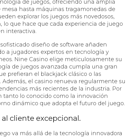
ecnología de juegos, ofreciendo una amplia
de mesa hasta máquinas tragamonedas de
ueden explorar los juegos más novedosos,
 lo que hace que cada experiencia de juego
n interactiva.
l sofisticado diseño de software añaden
o a jugadores expertos en tecnología y
eos. Nine Casino elige meticulosamente su
logía de juegos avanzada cumpla una gran
e prefieran el blackjack clásico o las
 Además, el casino renueva regularmente su
endencias más recientes de la industria. Por
n tanto lo conocido como la innovación
rno dinámico que adopta el futuro del juego.
al cliente excepcional.
uego va más allá de la tecnología innovadora