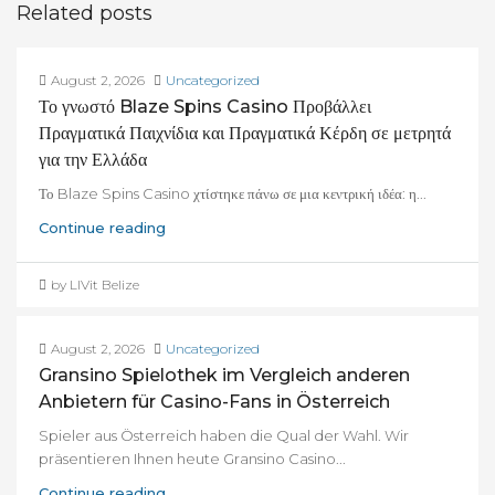
Related posts
August 2, 2026
Uncategorized
Το γνωστό Blaze Spins Casino Προβάλλει
Πραγματικά Παιχνίδια και Πραγματικά Κέρδη σε μετρητά
για την Ελλάδα
Το Blaze Spins Casino χτίστηκε πάνω σε μια κεντρική ιδέα: η...
Continue reading
by LIVit Belize
August 2, 2026
Uncategorized
Gransino Spielothek im Vergleich anderen
Anbietern für Casino-Fans in Österreich
Spieler aus Österreich haben die Qual der Wahl. Wir
präsentieren Ihnen heute Gransino Casino...
Continue reading