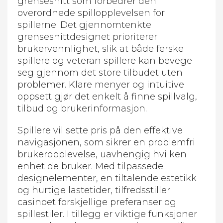
grensesnitt som forbedrer den
overordnede spillopplevelsen for
spillerne. Det gjennomtenkte
grensesnittdesignet prioriterer
brukervennlighet, slik at både ferske
spillere og veteran spillere kan bevege
seg gjennom det store tilbudet uten
problemer. Klare menyer og intuitive
oppsett gjør det enkelt å finne spillvalg,
tilbud og brukerinformasjon.
Spillere vil sette pris på den effektive
navigasjonen, som sikrer en problemfri
brukeropplevelse, uavhengig hvilken
enhet de bruker. Med tilpassede
designelementer, en tiltalende estetikk
og hurtige lastetider, tilfredsstiller
casinoet forskjellige preferanser og
spillestiler. I tillegg er viktige funksjoner