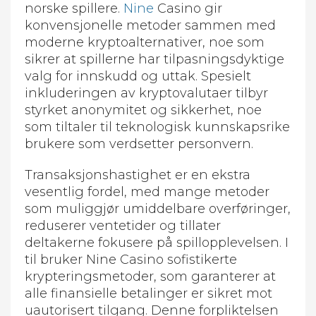
norske spillere.
Nine
Casino gir
konvensjonelle metoder sammen med
moderne kryptoalternativer, noe som
sikrer at spillerne har tilpasningsdyktige
valg for innskudd og uttak. Spesielt
inkluderingen av kryptovalutaer tilbyr
styrket anonymitet og sikkerhet, noe
som tiltaler til teknologisk kunnskapsrike
brukere som verdsetter personvern.
Transaksjonshastighet er en ekstra
vesentlig fordel, med mange metoder
som muliggjør umiddelbare overføringer,
reduserer ventetider og tillater
deltakerne fokusere på spillopplevelsen. I
til bruker Nine Casino sofistikerte
krypteringsmetoder, som garanterer at
alle finansielle betalinger er sikret mot
uautorisert tilgang. Denne forpliktelsen