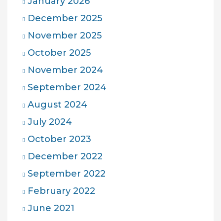
January 2026
December 2025
November 2025
October 2025
November 2024
September 2024
August 2024
July 2024
October 2023
December 2022
September 2022
February 2022
June 2021