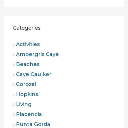
Categories
Activities
Ambergris Caye
Beaches
Caye Caulker
Corozal
Hopkins
Living
Placencia
Punta Gorda