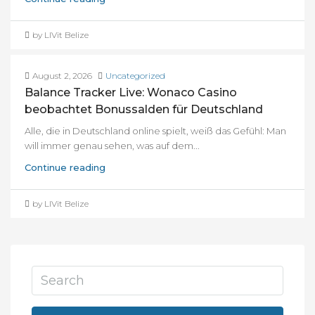
by LIVit Belize
August 2, 2026
Uncategorized
Balance Tracker Live: Wonaco Casino
beobachtet Bonussalden für Deutschland
Alle, die in Deutschland online spielt, weiß das Gefühl: Man
will immer genau sehen, was auf dem...
Continue reading
by LIVit Belize