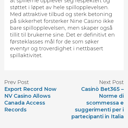
at spillerne opplever seg respektert og
støttet i løpet av hele spillopplevelsen.
Med attraktive tilbud og sterk betoning
på sikkerhet forsterker Nine Casino ikke
bare spillopplevelsen, men skaper også
tillit til brukerne sine. Det er definitivt en
førsteklasses mål for de som søker
eventyr og troverdighet i nettbasert
spillaktivitet.
Prev Post
Next Post
Export Record Now
Casinò Bet365 –
NV Casino Allows
Norme di
Canada Access
scommessa e
Records
suggerimenti per i
partecipanti in Italia