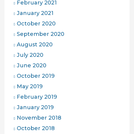
February 2021
January 2021
October 2020
September 2020
August 2020
July 2020
June 2020
October 2019
May 2019
February 2019
January 2019
November 2018
October 2018