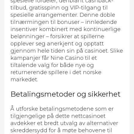
spesielle fordeler, deriblant cashback-
tilbud, gratisspinn og VIP-tilgang til
spesielle arrangementer. Denne doble
tilnærmingen til bonuser – innledende
insentiver kombinert med kontinuerlige
belønninger – forsikrer at spillerne
opplever seg anerkjent og opptatt
gjennom hele tiden sin på casinoet. Slike
kampanjer får Nine Casino til et
tiltalende valg for både nye og
returnerende spillere i det norske
markedet.
Betalingsmetoder og sikkerhet
Å utforske betalingsmetodene som er
tilgjengelige på dette nettcasinoet
avdekker et bredt utvalg av alternativer
skreddersydd for å møte behovene til