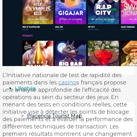
Rentals
Vacation Rentals
Property Management
L’Initiative nationale de test de rapidité des
paiements dans les
casino
s français propose
Lifestyle
une analyse approfondie de l’efficacité des
opérations au sein du secteur des jeux. En
menant des tests en conditions réelles, cette
initiative vise à détecter les points de blocage
Placencia Tourist Map
des paiements et à évaluer la performance des
différentes techniques de transaction. Les
premiers résultats montrent une changement