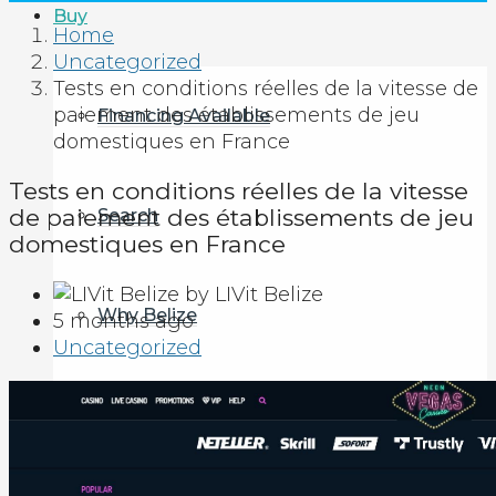
Buy
Home
Uncategorized
Tests en conditions réelles de la vitesse de
paiement des établissements de jeu
Financing Available
domestiques en France
Tests en conditions réelles de la vitesse
de paiement des établissements de jeu
Search
domestiques en France
by LIVit Belize
Why Belize
5 months ago
Uncategorized
How to Invest