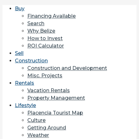
Buy
Financing Available
Search
Why Belize
How to Invest
ROI Calculator
Sell
Construction
Construction and Development
Misc. Projects
Rentals
Vacation Rentals
Property Management
Lifestyle
Placencia Tourist Map
Culture
Getting Around
Weather