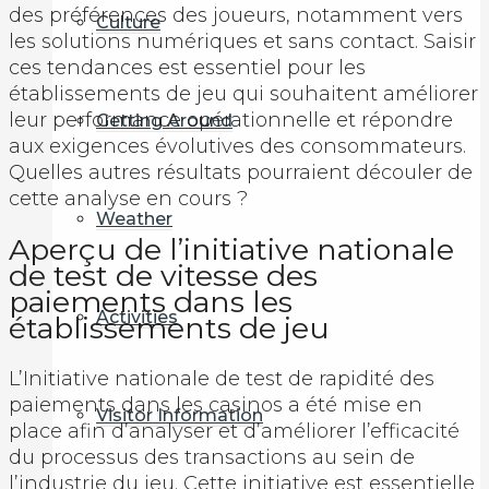
des préférences des joueurs, notamment vers
Culture
les solutions numériques et sans contact. Saisir
ces tendances est essentiel pour les
établissements de jeu qui souhaitent améliorer
leur performance opérationnelle et répondre
Getting Around
aux exigences évolutives des consommateurs.
Quelles autres résultats pourraient découler de
cette analyse en cours ?
Weather
Aperçu de l’initiative nationale
de test de vitesse des
paiements dans les
Activities
établissements de jeu
L’Initiative nationale de test de rapidité des
paiements dans les casinos a été mise en
Visitor Information
place afin d’analyser et d’améliorer l’efficacité
du processus des transactions au sein de
l’industrie du jeu. Cette initiative est essentielle