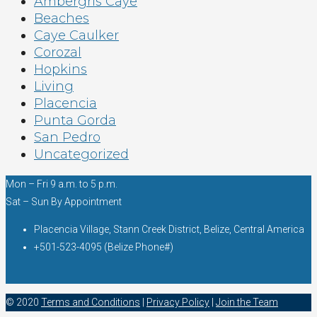
Ambergris Caye
Beaches
Caye Caulker
Corozal
Hopkins
Living
Placencia
Punta Gorda
San Pedro
Uncategorized
Mon – Fri 9 a.m. to 5 p.m.
Sat – Sun By Appointment
Placencia Village, Stann Creek District, Belize, Central America
+501-523-4095 (Belize Phone#)
© 2020
Terms and Conditions
|
Privacy Policy
|
Join the Team