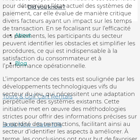
pour déterminer l’état actuel des systèmes de
Did you know?
paiement, car elle évalue de manière critique
divers facteurs ayant un impact sur les temps
de transaction. En se focalisant sur l’efficacité
About
des paiements, les participants du secteur
peuvent identifier les obstacles et simplifier les
procédures, ce qui est indispensable à la
satisfaction du consommateur et à
Blog
l’performance opérationnelle.
L’importance de ces tests est soulignée par les
développements technologiques vifs du
secteur du jeu, qui nécessitent une adaptation
Tours & Golf Cart Rentals
perpétuelle des systèmes existants. Cette
initiative met en œuvre des méthodologies
strictes pour offrir des informations précises sur
la rapidité des transactions, facilitant ainsi au
Book Now - Save 10%
secteur d’identifier les aspects à améliorer. À
terme, les conclusions ont pour but de favoriser