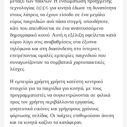
μεταξύ των παικτών. Η ενσωμάτωση προηγμένης
τεχνολογίας apps για κινητά έδωσε τη δυνατότητα
στους λάτρεις να έχουν είσοδο σε ένα μεγάλο
εύρος παιχνιδιών ανά πάσα στιγμή, οπουδήποτε,
κάτι που απευθύνεται σε ένα αναπτυσσόμενο
δημογραφικό κοινό. Αυτή η εξέλιξη οφείλεται κατά
κύριο λόγο στις αναβαθμίσεις στα έξυπνα
τηλέφωνα και στη διασύνδεση στο ίντερνετ,
επιτρέποντας ομαλές εμπειρίες παιχνιδιού που
συναγωνίζονταν τα συμβατικά χαρτοπαικτικές
λέσχες.
Η εμπειρία χρήστη χρήστη κατέστη κεντρικό
στοιχείο για τα παιχνίδια για κινητά, με τους
προγραμματιστές να συγκεντρώνονται σε φιλικά
προς τον χρήστη περιβάλλοντα εργασίας,
γοητευτικά εικόνες και γρήγορους χρόνους
φόρτωσης σελίδας. Οι παίχτες επιθυμούσαν άνεση
και τα κινητά καζίνο τα κατάφεραν,