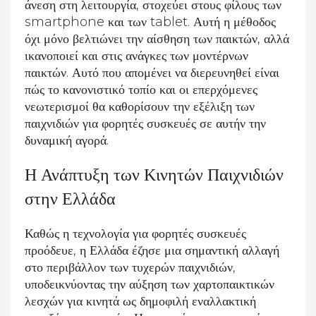
άνεση στη λειτουργία, στοχεύει στους φίλους των
smartphone και των tablet. Αυτή η μέθοδος
όχι μόνο βελτιώνει την αίσθηση των παικτών, αλλά
ικανοποιεί και στις ανάγκες των μοντέρνων
παικτών. Αυτό που απομένει να διερευνηθεί είναι
πώς το κανονιστικό τοπίο και οι επερχόμενες
νεωτερισμοί θα καθορίσουν την εξέλιξη των
παιχνιδιών για φορητές συσκευές σε αυτήν την
δυναμική αγορά.
Η Ανάπτυξη των Κινητών Παιχνιδιών
στην Ελλάδα
Καθώς η τεχνολογία για φορητές συσκευές
προόδευε, η Ελλάδα έζησε μια σημαντική αλλαγή
στο περιβάλλον των τυχερών παιχνιδιών,
υποδεικνύοντας την αύξηση των χαρτοπαικτικών
λεσχών για κινητά ως δημοφιλή εναλλακτική