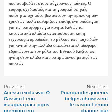
που συμβαδίζει στους σύγχρονους παίκτες. Ο
ευφυής σχεδιασμός και τα γραφικά υψηλής
ποιότητας όχι μόνο βελτιώνουν την εμπλοκή των
χρηστών, αλλά καθορίζουν επίσης ένα υπόδειγμα
για τις πλατφόρμες για κινητά. Καθώς τα
κανονιστικά πλαίσια αναπτύσσονται και η
τεχνολογία προοδεύει, το μέλλον των παιχνιδιών
για κινητά στην Ελλάδα διαφαίνεται ελπιδοφόρο,
εδραιώνοντας τον ρόλο του Εθνικού Καζίνο ως
ηγέτη στον κλάδο και προτιμώμενου μεταξύ των
παικτών.
Prev Post
Next Post
Acesso exclusivo: O
Pourquoi les joueurs
Cassino Leon
belges choisissent
inaugura para jogos
le casino Lemon
premium em
chaque jour