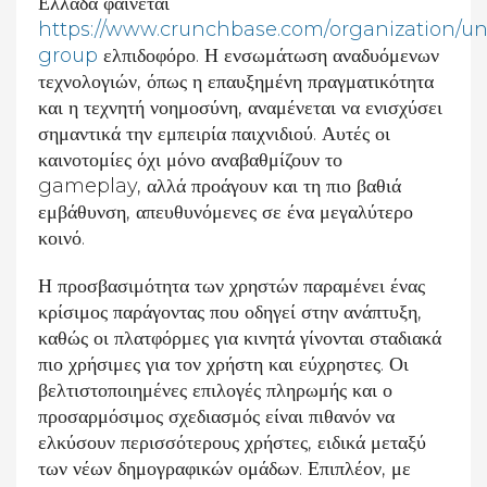
Ελλάδα φαίνεται
https://www.crunchbase.com/organization/un
group
ελπιδοφόρο. Η ενσωμάτωση αναδυόμενων
τεχνολογιών, όπως η επαυξημένη πραγματικότητα
και η τεχνητή νοημοσύνη, αναμένεται να ενισχύσει
σημαντικά την εμπειρία παιχνιδιού. Αυτές οι
καινοτομίες όχι μόνο αναβαθμίζουν το
gameplay, αλλά προάγουν και τη πιο βαθιά
εμβάθυνση, απευθυνόμενες σε ένα μεγαλύτερο
κοινό.
Η προσβασιμότητα των χρηστών παραμένει ένας
κρίσιμος παράγοντας που οδηγεί στην ανάπτυξη,
καθώς οι πλατφόρμες για κινητά γίνονται σταδιακά
πιο χρήσιμες για τον χρήστη και εύχρηστες. Οι
βελτιστοποιημένες επιλογές πληρωμής και ο
προσαρμόσιμος σχεδιασμός είναι πιθανόν να
ελκύσουν περισσότερους χρήστες, ειδικά μεταξύ
των νέων δημογραφικών ομάδων. Επιπλέον, με