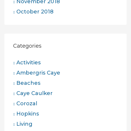
November 2018
October 2018
Categories
Activities
Ambergris Caye
Beaches
Caye Caulker
Corozal
Hopkins
Living