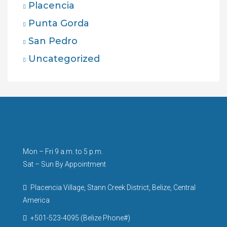
Placencia
Punta Gorda
San Pedro
Uncategorized
Mon – Fri 9 a.m. to 5 p.m.
Sat – Sun By Appointment
Placencia Village, Stann Creek District, Belize, Central
America
+501-523-4095 (Belize Phone#)