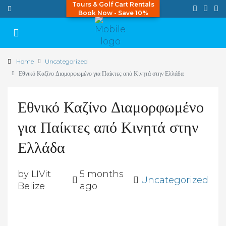
Tours & Golf Cart Rentals
Book Now - Save 10%
Home
Uncategorized
Εθνικό Καζίνο Διαμορφωμένο για Παίκτες από Κινητά στην Ελλάδα
Εθνικό Καζίνο Διαμορφωμένο
για Παίκτες από Κινητά στην
Ελλάδα
by LIVit
5 months
Uncategorized
Belize
ago