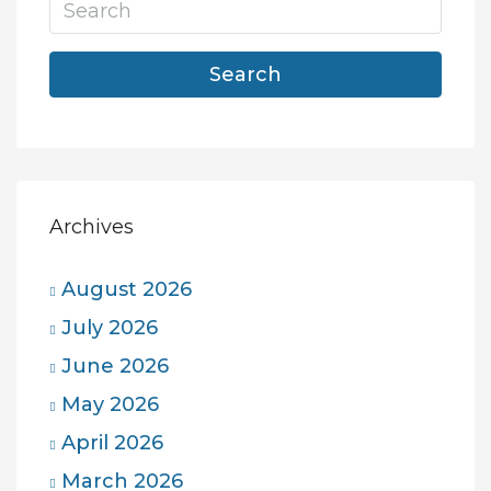
Search
Archives
August 2026
July 2026
June 2026
May 2026
April 2026
March 2026