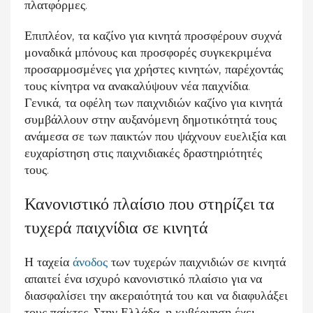
πλατφόρμες.
Επιπλέον, τα καζίνο για κινητά προσφέρουν συχνά
μοναδικά μπόνους και προσφορές συγκεκριμένα
προσαρμοσμένες για χρήστες κινητών, παρέχοντάς
τους κίνητρα να ανακαλύψουν νέα παιχνίδια.
Γενικά, τα οφέλη των παιχνιδιών καζίνο για κινητά
συμβάλλουν στην αυξανόμενη δημοτικότητά τους
ανάμεσα σε των παικτών που ψάχνουν ευελιξία και
ευχαρίστηση στις παιχνιδιακές δραστηριότητές
τους.
Κανονιστικό πλαίσιο που στηρίζει τα
τυχερά παιχνίδια σε κινητά
Η ταχεία
άνοδος
των τυχερών παιχνιδιών σε κινητά
απαιτεί ένα ισχυρό κανονιστικό πλαίσιο για να
διασφαλίσει την ακεραιότητά του και να διαφυλάξει
τους παίκτες. Στην Ελλάδα, η κυβέρνηση έχει