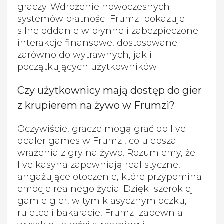
graczy. Wdrożenie nowoczesnych
systemów płatności Frumzi pokazuje
silne oddanie w płynne i zabezpieczone
interakcje finansowe, dostosowane
zarówno do wytrawnych, jak i
początkujących użytkowników.
Czy użytkownicy mają dostęp do gier
z krupierem na żywo w Frumzi?
Oczywiście, gracze mogą grać do live
dealer games w Frumzi, co ulepsza
wrażenia z gry na żywo. Rozumiemy, że
live kasyna zapewniają realistyczne,
angażujące otoczenie, które przypomina
emocje realnego życia. Dzięki szerokiej
gamie gier, w tym klasycznym oczku,
ruletce i bakaracie, Frumzi zapewnia