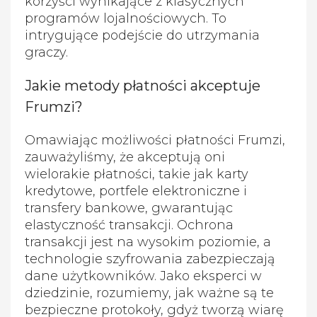
korzyści wynikające z klasycznych
programów lojalnościowych. To
intrygujące podejście do utrzymania
graczy.
Jakie metody płatności akceptuje
Frumzi?
Omawiając możliwości płatności Frumzi,
zauważyliśmy, że akceptują oni
wielorakie płatności, takie jak karty
kredytowe, portfele elektroniczne i
transfery bankowe, gwarantując
elastyczność transakcji. Ochrona
transakcji jest na wysokim poziomie, a
technologie szyfrowania zabezpieczają
dane użytkowników. Jako eksperci w
dziedzinie, rozumiemy, jak ważne są te
bezpieczne protokoły, gdyż tworzą wiarę