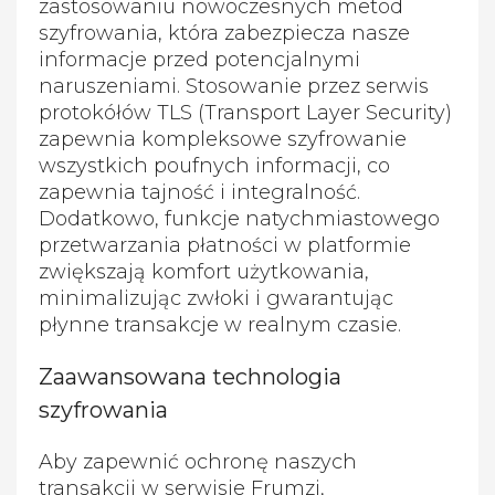
zastosowaniu nowoczesnych metod
szyfrowania, która zabezpiecza nasze
informacje przed potencjalnymi
naruszeniami. Stosowanie przez serwis
protokółów TLS (Transport Layer Security)
zapewnia kompleksowe szyfrowanie
wszystkich poufnych informacji, co
zapewnia tajność i integralność.
Dodatkowo, funkcje natychmiastowego
przetwarzania płatności w platformie
zwiększają komfort użytkowania,
minimalizując zwłoki i gwarantując
płynne transakcje w realnym czasie.
Zaawansowana technologia
szyfrowania
Aby zapewnić ochronę naszych
transakcji w serwisie Frumzi,