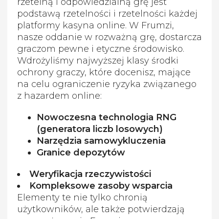
rzetelną i odpowiedzialną grę jest
podstawą rzetelności i rzetelności każdej
platformy kasyna online. W Frumzi,
nasze oddanie w rozważną grę, dostarcza
graczom pewne i etyczne środowisko.
Wdrożyliśmy najwyższej klasy środki
ochrony graczy, które docenisz, mające
na celu ograniczenie ryzyka związanego
z hazardem online:
Nowoczesna technologia RNG
(generatora liczb losowych)
Narzędzia samowykluczenia
Granice depozytów
Weryfikacja rzeczywistości
Kompleksowe zasoby wsparcia
Elementy te nie tylko chronią
użytkowników, ale także potwierdzają