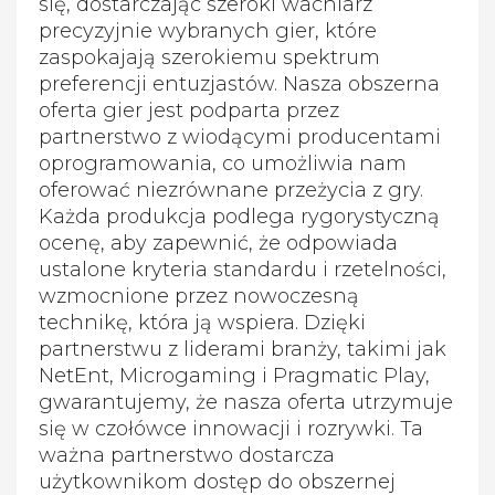
się, dostarczając szeroki wachlarz
precyzyjnie wybranych gier, które
zaspokajają szerokiemu spektrum
preferencji entuzjastów. Nasza obszerna
oferta gier jest podparta przez
partnerstwo z wiodącymi producentami
oprogramowania, co umożliwia nam
oferować niezrównane przeżycia z gry.
Każda produkcja podlega rygorystyczną
ocenę, aby zapewnić, że odpowiada
ustalone kryteria standardu i rzetelności,
wzmocnione przez nowoczesną
technikę, która ją wspiera. Dzięki
partnerstwu z liderami branży, takimi jak
NetEnt, Microgaming i Pragmatic Play,
gwarantujemy, że nasza oferta utrzymuje
się w czołówce innowacji i rozrywki. Ta
ważna partnerstwo dostarcza
użytkownikom dostęp do obszernej