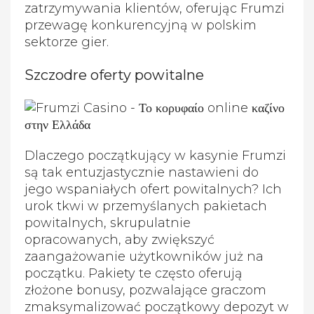
zatrzymywania klientów, oferując Frumzi
przewagę konkurencyjną w polskim
sektorze gier.
Szczodre oferty powitalne
Dlaczego początkujący w kasynie Frumzi
są tak entuzjastycznie nastawieni do
jego wspaniałych ofert powitalnych? Ich
urok tkwi w przemyślanych pakietach
powitalnych, skrupulatnie
opracowanych, aby zwiększyć
zaangażowanie użytkowników już na
początku. Pakiety te często oferują
złożone bonusy, pozwalające graczom
zmaksymalizować początkowy depozyt w