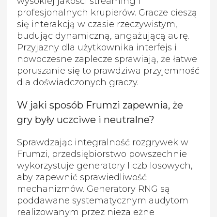
wysokiej jakości streaming i
profesjonalnych krupierów. Gracze cieszą
się interakcją w czasie rzeczywistym,
budując dynamiczną, angażującą aurę.
Przyjazny dla użytkownika interfejs i
nowoczesne zaplecze sprawiają, że łatwe
poruszanie się to prawdziwa przyjemność
dla doświadczonych graczy.
W jaki sposób Frumzi zapewnia, że
gry były uczciwe i neutralne?
Sprawdzając integralność rozgrywek w
Frumzi, przedsiębiorstwo powszechnie
wykorzystuje generatory liczb losowych,
aby zapewnić sprawiedliwość
mechanizmów. Generatory RNG są
poddawane systematycznym audytom
realizowanym przez niezależne