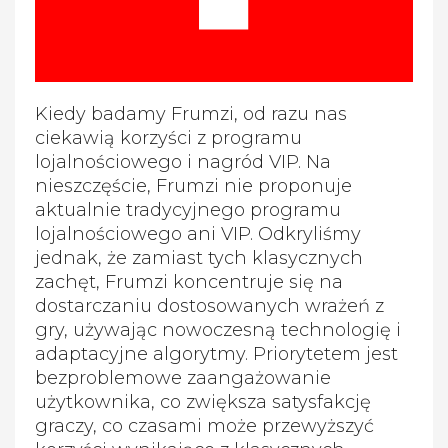
Kiedy badamy Frumzi, od razu nas
ciekawią korzyści z programu
lojalnościowego i nagród VIP. Na
nieszczęście, Frumzi nie proponuje
aktualnie tradycyjnego programu
lojalnościowego ani VIP. Odkryliśmy
jednak, że zamiast tych klasycznych
zachęt, Frumzi koncentruje się na
dostarczaniu dostosowanych wrażeń z
gry, używając nowoczesną technologię i
adaptacyjne algorytmy. Priorytetem jest
bezproblemowe zaangażowanie
użytkownika, co zwiększa satysfakcję
graczy, co czasami może przewyższyć