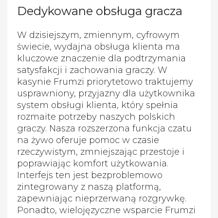
Dedykowane obsługa gracza
W dzisiejszym, zmiennym, cyfrowym
świecie, wydajna obsługa klienta ma
kluczowe znaczenie dla podtrzymania
satysfakcji i zachowania graczy. W
kasynie Frumzi priorytetowo traktujemy
usprawniony, przyjazny dla użytkownika
system obsługi klienta, który spełnia
rozmaite potrzeby naszych polskich
graczy. Nasza rozszerzona funkcja czatu
na żywo oferuje pomoc w czasie
rzeczywistym, zmniejszając przestoje i
poprawiając komfort użytkowania.
Interfejs ten jest bezproblemowo
zintegrowany z naszą platformą,
zapewniając nieprzerwaną rozgrywkę.
Ponadto, wielojęzyczne wsparcie Frumzi