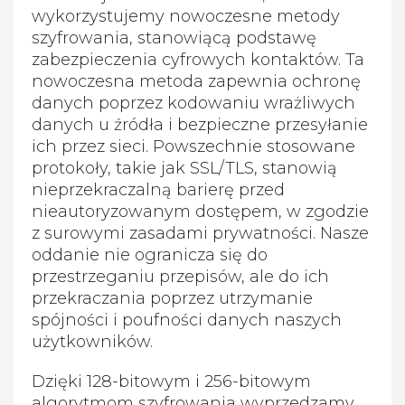
wykorzystujemy nowoczesne metody
szyfrowania, stanowiącą podstawę
zabezpieczenia cyfrowych kontaktów. Ta
nowoczesna metoda zapewnia ochronę
danych poprzez kodowaniu wrażliwych
danych u źródła i bezpieczne przesyłanie
ich przez sieci. Powszechnie stosowane
protokoły, takie jak SSL/TLS, stanowią
nieprzekraczalną barierę przed
nieautoryzowanym dostępem, w zgodzie
z surowymi zasadami prywatności. Nasze
oddanie nie ogranicza się do
przestrzeganiu przepisów, ale do ich
przekraczania poprzez utrzymanie
spójności i poufności danych naszych
użytkowników.
Dzięki 128-bitowym i 256-bitowym
algorytmom szyfrowania wyprzedzamy