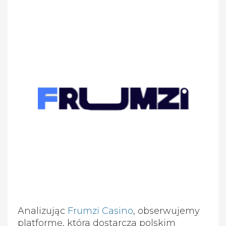
Analizując
Frumzi Casino
, obserwujemy
platformę, która dostarcza polskim