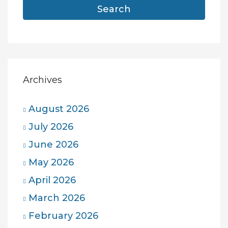
Search
Archives
August 2026
July 2026
June 2026
May 2026
April 2026
March 2026
February 2026