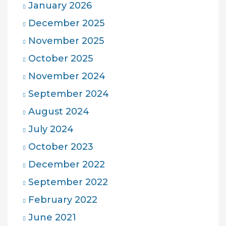
January 2026
December 2025
November 2025
October 2025
November 2024
September 2024
August 2024
July 2024
October 2023
December 2022
September 2022
February 2022
June 2021