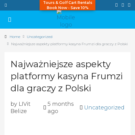
Tours & Golf Cart Rentals
Book Now - Save 10%
Home
Uncategorized
Najważniejsze aspekty platformy kasyna Frumzi dla graczy z Polski
Najważniejsze aspekty
platformy kasyna Frumzi
dla graczy z Polski
by LIVit
5 months
Uncategorized
Belize
ago