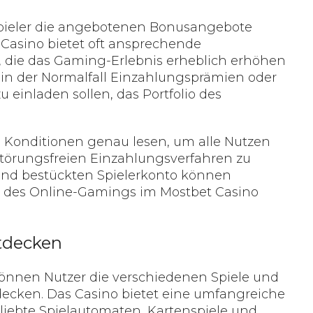
 Spieler die angebotenen Bonusangebote
 Casino bietet oft ansprechende
, die das Gaming-Erlebnis erheblich erhöhen
in der Normalfall Einzahlungsprämien oder
u einladen sollen, das Portfolio des
ie Konditionen genau lesen, um alle Nutzen
törungsfreien Einzahlungsverfahren zu
end bestückten Spielerkonto können
t des Online-Gamings im Mostbet Casino
tdecken
können Nutzer die verschiedenen Spiele und
ecken. Das Casino bietet eine umfangreiche
liebte Spielautomaten, Kartenspiele und