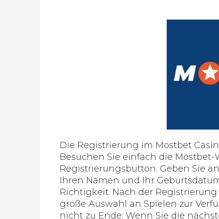
Die Registrierung im Mostbet Casino
Besuchen Sie einfach die Mostbet-W
Registrierungsbutton. Geben Sie an
Ihren Namen und Ihr Geburtsdatum 
Richtigkeit. Nach der Registrierun
große Auswahl an Spielen zur Verfü
nicht zu Ende: Wenn Sie die nächs