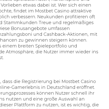
 Vorlieben etwas dabei ist. Wer sich einen
chte, findet im Mostbet Casino attraktive
blich verbessern. Neukunden profitieren oft
d Stammkunden Treue und regelmäßiges
 Diese Bonusangebote umfassen
inzahlungsboni und Cashback-Aktionen, mit
 Chancen zu gewinnen steigern können.
 einem breiten Spieleportfolio und
nde Atmosphäre, die Nutzer immer wieder ins
t.
 dass die Registrierung bei Mostbet Casino
ine-Gamerlebnis in Deutschland eröffnet.
erungsprozesses können Nutzer schnell ihr
ions nutzen und eine große Auswahl an
eser Plattform zu nutzen, ist es wichtig, die