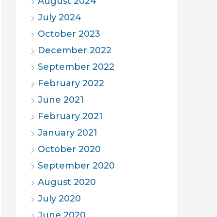
August 2024
July 2024
October 2023
December 2022
September 2022
February 2022
June 2021
February 2021
January 2021
October 2020
September 2020
August 2020
July 2020
June 2020