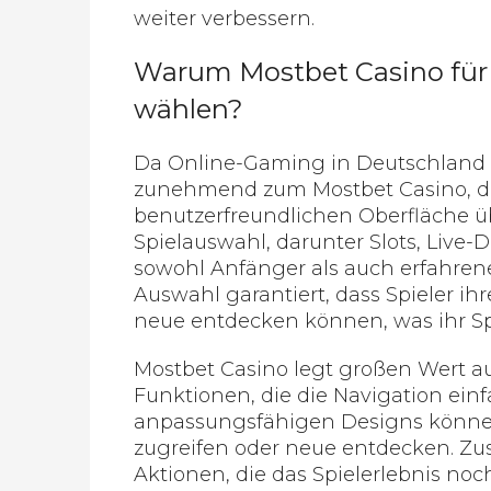
weiter verbessern.
Warum Mostbet Casino für 
wählen?
Da Online-Gaming in Deutschland im
zunehmend zum Mostbet Casino, da
benutzerfreundlichen Oberfläche üb
Spielauswahl, darunter Slots, Live-D
sowohl Anfänger als auch erfahrene 
Auswahl garantiert, dass Spieler ihr
neue entdecken können, was ihr Spi
Mostbet Casino legt großen Wert au
Funktionen, die die Navigation einf
anpassungsfähigen Designs können 
zugreifen oder neue entdecken. Zus
Aktionen, die das Spielerlebnis noc