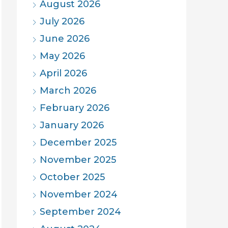
August 2026
July 2026
June 2026
May 2026
April 2026
March 2026
February 2026
January 2026
December 2025
November 2025
October 2025
November 2024
September 2024