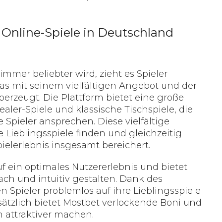
Online-Spiele in Deutschland
mer beliebter wird, zieht es Spieler
s mit seinem vielfältigen Angebot und der
erzeugt. Die Plattform bietet eine große
ealer-Spiele und klassische Tischspiele, die
Spieler ansprechen. Diese vielfältige
e Lieblingsspiele finden und gleichzeitig
elerlebnis insgesamt bereichert.
f ein optimales Nutzererlebnis und bietet
ach und intuitiv gestalten. Dank des
Spieler problemlos auf ihre Lieblingsspiele
ätzlich bietet Mostbet verlockende Boni und
h attraktiver machen.