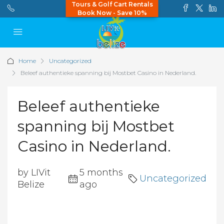
Tours & Golf Cart Rentals
Book Now - Save 10%
Home
Uncategorized
Beleef authentieke spanning bij Mostbet Casino in Nederland.
Beleef authentieke
spanning bij Mostbet
Casino in Nederland.
by LIVit
5 months
Uncategorized
Belize
ago