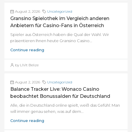
August 2, 2026
Uncategorized
Gransino Spielothek im Vergleich anderen
Anbietern für Casino-Fans in Österreich
Spieler aus Österreich haben die Qual der Wahl. Wir
präsentieren Ihnen heute Gransino Casino...
Continue reading
by LIVit Belize
August 2, 2026
Uncategorized
Balance Tracker Live: Wonaco Casino
beobachtet Bonussalden für Deutschland
Alle, die in Deutschland online spielt, weiß das Gefühl: Man
will immer genau sehen, was auf dem...
Continue reading