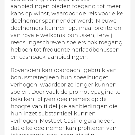
aanbiedingen bieden toegang tot meer
kans op winst, waardoor de reis voor elke
deelnemer spannender wordt. Nieuwe
deelnemers kunnen optimaal profiteren
van royale welkomstbonussen, terwijl
reeds ingeschreven spelers ook toegang
hebben tot frequente herlaadbonussen
en cashback-aanbiedingen.
Bovendien kan doordacht gebruik van
bonusstrategieën hun speelbudget
verhogen, waardoor ze langer kunnen
spelen. Door vaak de promotiepagina te
bekijken, blijven deelnemers op de
hoogte van tijdelijke aanbiedingen die
hun inzet substantieel kunnen
verhogen. Mostbet Casino garandeert
dat elke deelnemer kan profiteren van