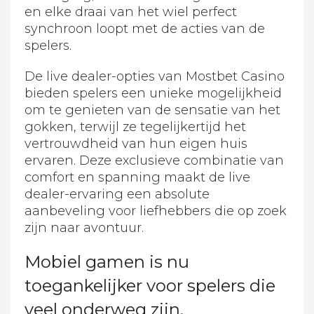
en elke draai van het wiel perfect
synchroon loopt met de acties van de
spelers.
De live dealer-opties van Mostbet Casino
bieden spelers een unieke mogelijkheid
om te genieten van de sensatie van het
gokken, terwijl ze tegelijkertijd het
vertrouwdheid van hun eigen huis
ervaren. Deze exclusieve combinatie van
comfort en spanning maakt de live
dealer-ervaring een absolute
aanbeveling voor liefhebbers die op zoek
zijn naar avontuur.
Mobiel gamen is nu
toegankelijker voor spelers die
veel onderweg zijn.