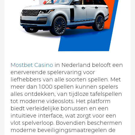
Mostbet Casino
in Nederland belooft een
enerverende spelervaring voor
liefhebbers van alle soorten spellen. Met
meer dan 1.000 spellen kunnen spelers
alles ontdekken, van tijdloze tafelspellen
tot moderne videoslots. Het platform
biedt verleidelijke bonussen en een
intuïtieve interface, wat zorgt voor een
vlot spelverloop. Bovendien beschermen
moderne beveiligingsmaatregelen de