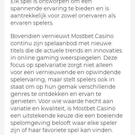
Elk spel is ontworpen om een
spannende ervaring te bieden en is
aantrekkelijk voor zowel onervaren als
ervaren spelers.
Bovendien vernieuwt Mostbet Casino
continu zijn spelaanbod met nieuwe
titels die de actuele trends en innovaties
in online gaming weerspiegelen. Deze
focus op spelvariatie zorgt niet alleen
voor een vernieuwende en opwindende
spelervaring, maar stelt spelers ook in
staat om op hun gemak verschillende
genres te ontdekken en ervan te
genieten. Voor wie waarde hecht aan
variatie en kwaliteit, is Mostbet Casino
een uitstekende keuze die een boeiende
spelomgeving belooft waar elke speler
zijn of haar favoriete spel kan vinden.