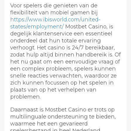
Voor spelers die genieten van de
flexibiliteit van mobiel gamen bij
https://www.ibisworld.com/united-
states/employment/
Mostbet Casino, is
degelijk klantenservice een essentieel
onderdeel dat hun totale ervaring
verhoogt. Het casino is 24/7 bereikbaar,
zodat hulp altijd binnen handbereik is. Of
het nu gaat om een eenvoudige vraag of
een complex probleem, spelers kunnen
snelle reacties verwachten, waardoor ze
zich kunnen focussen op het spelen in
plaats van op het verhelpen van
problemen.
Daarnaast is Mostbet Casino er trots op
multilinguale ondersteuning te bieden,
waarmee het een gevarieerd
spelersbestand in heel Nederland