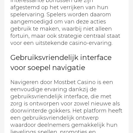
interessante bonussen die zijn
afgestemd op het verrijken van hun
spelervaring. Spelers worden daarom
aangemoedigd om van deze acties
gebruik te maken, waarbij niet alleen
fortuin, maar ook strategie centraal staat
voor een uitstekende casino-ervaring.
Gebruiksvriendelijk interface
voor soepel navigatie
Navigeren door Mostbet Casino is een
eenvoudige ervaring dankzij de
gebruiksvriendelijk interface, die met
zorg is ontworpen voor zowel nieuwe als
doorwinterde gokkers. Het platform heeft
een gebruiksvriendelijk ontwerp
waardoor deelnemers gemakkelijk hun
lievelings spellen, promoties en