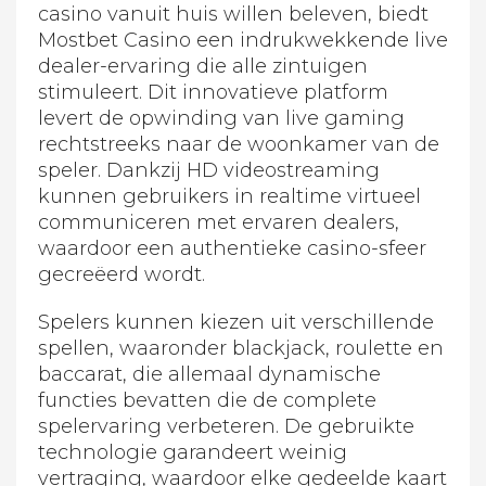
casino vanuit huis willen beleven, biedt
Mostbet Casino een indrukwekkende live
dealer-ervaring die alle zintuigen
stimuleert. Dit innovatieve platform
levert de opwinding van live gaming
rechtstreeks naar de woonkamer van de
speler. Dankzij HD videostreaming
kunnen gebruikers in realtime virtueel
communiceren met ervaren dealers,
waardoor een authentieke casino-sfeer
gecreëerd wordt.
Spelers kunnen kiezen uit verschillende
spellen, waaronder blackjack, roulette en
baccarat, die allemaal dynamische
functies bevatten die de complete
spelervaring verbeteren. De gebruikte
technologie garandeert weinig
vertraging, waardoor elke gedeelde kaart