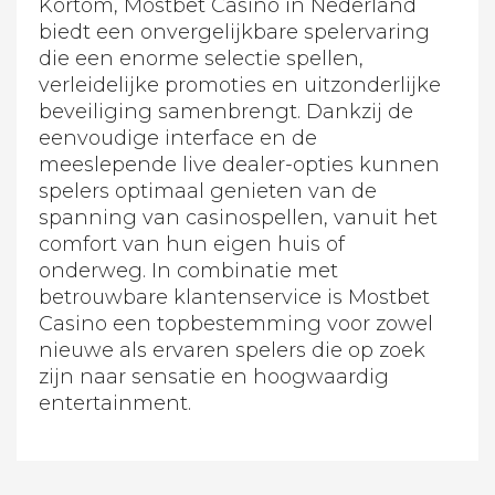
Kortom, Mostbet Casino in Nederland
biedt een onvergelijkbare spelervaring
die een enorme selectie spellen,
verleidelijke promoties en uitzonderlijke
beveiliging samenbrengt. Dankzij de
eenvoudige interface en de
meeslepende live dealer-opties kunnen
spelers optimaal genieten van de
spanning van casinospellen, vanuit het
comfort van hun eigen huis of
onderweg. In combinatie met
betrouwbare klantenservice is Mostbet
Casino een topbestemming voor zowel
nieuwe als ervaren spelers die op zoek
zijn naar sensatie en hoogwaardig
entertainment.