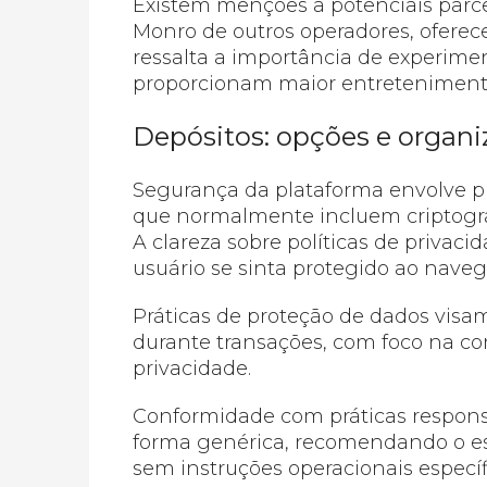
Existem menções a potenciais parce
Monro de outros operadores, oferece
ressalta a importância de experime
proporcionam maior entretenimento 
Depósitos: opções e organ
Segurança da plataforma envolve p
que normalmente incluem criptograf
A clareza sobre políticas de privaci
usuário se sinta protegido ao naveg
Práticas de proteção de dados vis
durante transações, com foco na con
privacidade.
Conformidade com práticas respons
forma genérica, recomendando o est
sem instruções operacionais específ