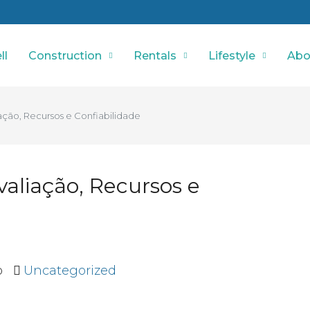
ll
Construction
Rentals
Lifestyle
Abo
ação, Recursos e Confiabilidade
aliação, Recursos e
o
Uncategorized