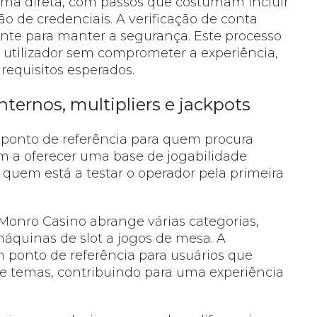
orma direta, com passos que costumam incluir
ão de credenciais. A verificação de conta
te para manter a segurança. Este processo
 utilizador sem comprometer a experiência,
requisitos esperados.
nternos, multipliers e jackpots
m ponto de referência para quem procura
m a oferecer uma base de jogabilidade
ra quem está a testar o operador pela primeira
 Monro Casino abrange várias categorias,
áquinas de slot a jogos de mesa. A
 ponto de referência para usuários que
o e temas, contribuindo para uma experiência