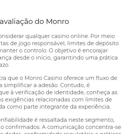
avaliação do Monro
onsiderar qualquer casino online. Por meio
tas de jogo responsável, limites de depósito
manter o controlo. O objetivo é encorajar
rança desde o início, garantindo uma prática
azo.
ntra que o Monro Casino oferece um fluxo de
sa simplificar a adesão. Contudo, é
ue à verificação de identidade, conheça as
as exigências relacionadas com limites de
ada como parte integrante da experiência.
nfiabilidade é ressaltada neste segmento,
ão confirmados. A comunicação concentra-se