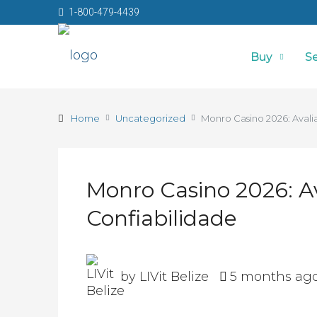
1-800-479-4439
Buy
Se
Home
Uncategorized
Monro Casino 2026: Avali
Monro Casino 2026: Av
Confiabilidade
by LIVit Belize
5 months ag