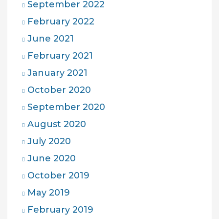
September 2022
February 2022
June 2021
February 2021
January 2021
October 2020
September 2020
August 2020
July 2020
June 2020
October 2019
May 2019
February 2019