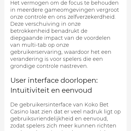
Het vermogen om de focus te behouden
in meerdere gameomgevingen vergroot
onze controle en ons zelfverzekerdheid.
Deze verschuiving in onze
betrokkenheid benadrukt de
diepgaande impact van de voordelen
van multi-tab op onze
gebruikerservaring, waardoor het een
verandering is voor spelers die een
grondige controle nastreven.
User interface doorlopen:
Intuïtiviteit en eenvoud
De gebruikersinterface van Koko Bet
Casino laat zien dat er veel nadruk ligt op
gebruiksvriendelijkheid en eenvoud,
zodat spelers zich meer kunnen richten