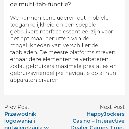
de multi-tab-functie?
We kunnen concluderen dat mobiele
toegankelijkheid en een soepele
gebruikersinterface essentieel zijn voor
het optimaal benutten van de
mogelijkheden van verschillende
tabbladen. De meeste platforms streven
ernaar deze elementen te verbeteren,
zodat gebruikers maximale prestaties en
gebruiksvriendelijke navigatie op al hun
apparaten ervaren.
Prev Post
Next Post
Przewodnik
HappyJockers
logowania i
Casino – Interactive
potwierdzania w
Dealer Games True-