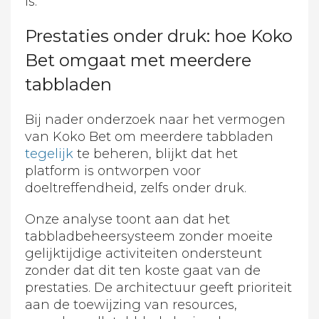
is.
Prestaties onder druk: hoe Koko
Bet omgaat met meerdere
tabbladen
Bij nader onderzoek naar het vermogen
van Koko Bet om meerdere tabbladen
tegelijk
te beheren, blijkt dat het
platform is ontworpen voor
doeltreffendheid, zelfs onder druk.
Onze analyse toont aan dat het
tabbladbeheersysteem zonder moeite
gelijktijdige activiteiten ondersteunt
zonder dat dit ten koste gaat van de
prestaties. De architectuur geeft prioriteit
aan de toewijzing van resources,