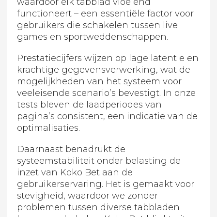
waardoor elk tabblad vloeiend
functioneert – een essentiële factor voor
gebruikers die schakelen tussen live
games en sportweddenschappen.
Prestatiecijfers wijzen op lage latentie en
krachtige gegevensverwerking, wat de
mogelijkheden van het systeem voor
veeleisende scenario’s bevestigt. In onze
tests bleven de laadperiodes van
pagina’s consistent, een indicatie van de
optimalisaties.
Daarnaast benadrukt de
systeemstabiliteit onder belasting de
inzet van Koko Bet aan de
gebruikerservaring. Het is gemaakt voor
stevigheid, waardoor we zonder
problemen tussen diverse tabbladen