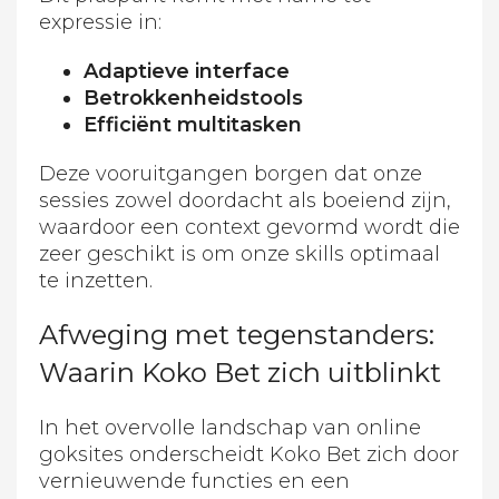
expressie in:
Adaptieve interface
Betrokkenheidstools
Efficiënt multitasken
Deze vooruitgangen borgen dat onze
sessies zowel doordacht als boeiend zijn,
waardoor een context gevormd wordt die
zeer geschikt is om onze skills optimaal
te inzetten.
Afweging met tegenstanders:
Waarin Koko Bet zich uitblinkt
In het overvolle landschap van online
goksites onderscheidt Koko Bet zich door
vernieuwende functies en een