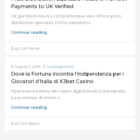
Payments to UK Verified
UK gamblers need a comprehensive view of how prize
distribution operates. It’s the essential to...
Continue reading
by LIVit Belize
August 5, 2026
Uncategorized
Dove la Fortuna Incontra l’Indipendenza per i
Giocatori d’Italia di X3bet Casino
Il panorama italiano dei casinò digitali brulica di proposte,
tra promesse di vincite e...
Continue reading
by LIVit Belize