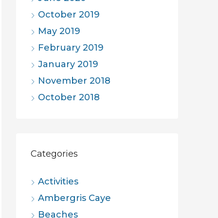
October 2019
May 2019
February 2019
January 2019
November 2018
October 2018
Categories
Activities
Ambergris Caye
Beaches