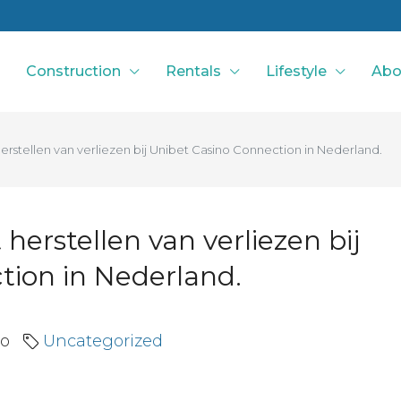
Construction
Rentals
Lifestyle
Abo
erstellen van verliezen bij Unibet Casino Connection in Nederland.
herstellen van verliezen bij
tion in Nederland.
go
Uncategorized