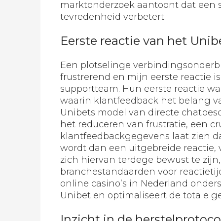
marktonderzoek aantoont dat een st
tevredenheid verbetert.
Eerste reactie van het Uni
Een plotselinge verbindingsonderbr
frustrerend en mijn eerste reactie
supportteam. Hun eerste reactie wa
waarin klantfeedback het belang va
Unibets model van directe chatbesc
het reduceren van frustratie, een cr
klantfeedbackgegevens laat zien da
wordt dan een uitgebreide reactie, v
zich hiervan terdege bewust te zij
branchestandaarden voor reactieti
online casino’s in Nederland onder
Unibet en optimaliseert de totale g
Inzicht in de herstelprotoc