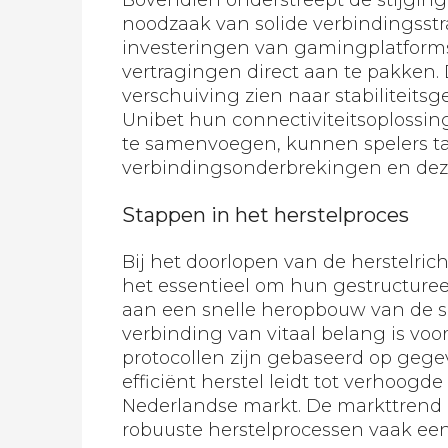
Bovendien onderstreept de stijgin
noodzaak van solide verbindingsst
investeringen van gamingplatform
vertragingen direct aan te pakken.
verschuiving zien naar stabiliteits
Unibet hun connectiviteitsoplossin
te samenvoegen, kunnen spelers ta
verbindingsonderbrekingen en dez
Stappen in het herstelproces
Bij het doorlopen van de herstelric
het essentieel om hun gestructureer
aan een snelle heropbouw van de se
verbinding van vitaal belang is vo
protocollen zijn gebaseerd op gegev
efficiënt herstel leidt tot verhoogd
Nederlandse markt. De markttrend la
robuuste herstelprocessen vaak een 