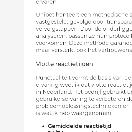
ervaren.
Unibet hanteert een methodische s
vastgesteld, gevolgd door transpar
vervolgstappen. Door de onderligg
analyseren, passen ze hun protoco
voorkomen. Deze methode garandeer
maar versterkt ook het vertrouwens
Vlotte reactietijden
Punctualiteit vormt de basis van de
ervaring weet ik dat vlotte reactiet
in Nederland. Het bedrijf gebruikt 
gebruikerservaring te verbeteren d
probleemoplossingstechnieken en d
is wat ik heb waargenomen:
Gemiddelde reactietijd