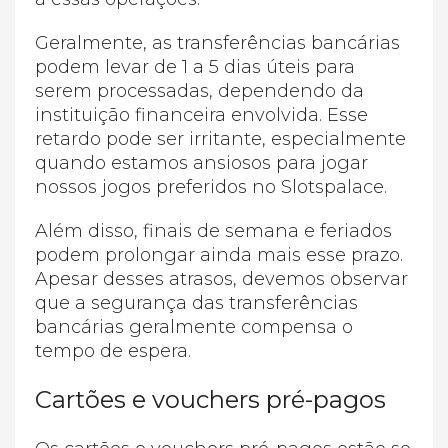
Geralmente, as transferências bancárias
podem levar de 1 a 5 dias úteis para
serem processadas, dependendo da
instituição financeira envolvida. Esse
retardo pode ser irritante, especialmente
quando estamos ansiosos para jogar
nossos jogos preferidos no Slotspalace.
Além disso, finais de semana e feriados
podem prolongar ainda mais esse prazo.
Apesar desses atrasos, devemos observar
que a segurança das transferências
bancárias geralmente compensa o
tempo de espera.
Cartões e vouchers pré-pagos