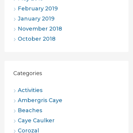
February 2019
January 2019
November 2018
October 2018
Categories
Activities
Ambergris Caye
Beaches
Caye Caulker
Corozal