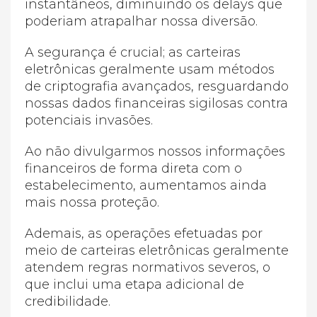
instantâneos, diminuindo os delays que
poderiam atrapalhar nossa diversão.
A segurança é crucial; as carteiras
eletrônicas geralmente usam métodos
de criptografia avançados, resguardando
nossas dados financeiras sigilosas contra
potenciais invasões.
Ao não divulgarmos nossos informações
financeiros de forma direta com o
estabelecimento, aumentamos ainda
mais nossa proteção.
Ademais, as operações efetuadas por
meio de carteiras eletrônicas geralmente
atendem regras normativos severos, o
que inclui uma etapa adicional de
credibilidade.