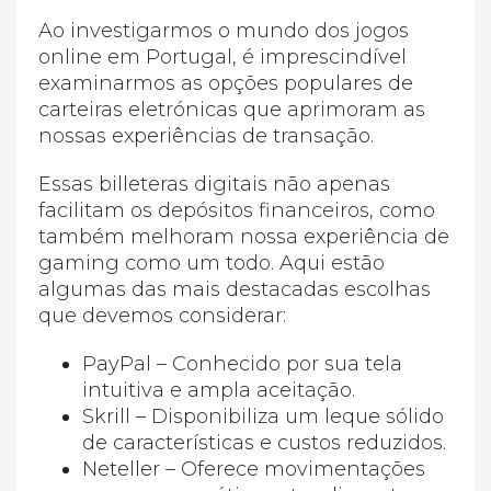
Ao investigarmos o mundo dos jogos
online em Portugal, é imprescindível
examinarmos as opções populares de
carteiras eletrónicas que aprimoram as
nossas experiências de transação.
Essas billeteras digitais não apenas
facilitam os depósitos financeiros, como
também melhoram nossa experiência de
gaming como um todo. Aqui estão
algumas das mais destacadas escolhas
que devemos considerar:
PayPal – Conhecido por sua tela
intuitiva e ampla aceitação.
Skrill – Disponibiliza um leque sólido
de características e custos reduzidos.
Neteller – Oferece movimentações