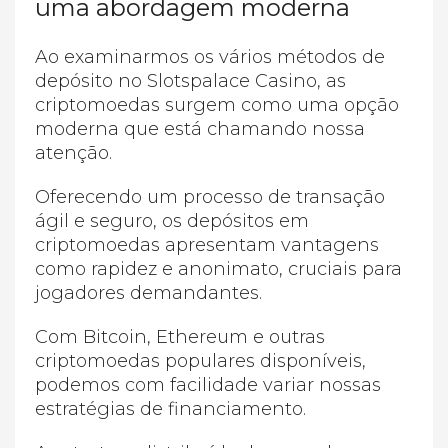
uma abordagem moderna
Ao examinarmos os vários métodos de
depósito no Slotspalace Casino, as
criptomoedas surgem como uma opção
moderna que está chamando nossa
atenção.
Oferecendo um processo de transação
ágil e seguro, os depósitos em
criptomoedas apresentam vantagens
como rapidez e anonimato, cruciais para
jogadores demandantes.
Com Bitcoin, Ethereum e outras
criptomoedas populares disponíveis,
podemos com facilidade variar nossas
estratégias de financiamento.