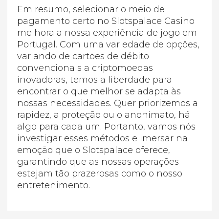
Em resumo, selecionar o meio de
pagamento certo no Slotspalace Casino
melhora a nossa experiência de jogo em
Portugal. Com uma variedade de opções,
variando de cartões de débito
convencionais a criptomoedas
inovadoras, temos a liberdade para
encontrar o que melhor se adapta às
nossas necessidades. Quer priorizemos a
rapidez, a proteção ou o anonimato, há
algo para cada um. Portanto, vamos nós
investigar esses métodos e imersar na
emoção que o Slotspalace oferece,
garantindo que as nossas operações
estejam tão prazerosas como o nosso
entretenimento.