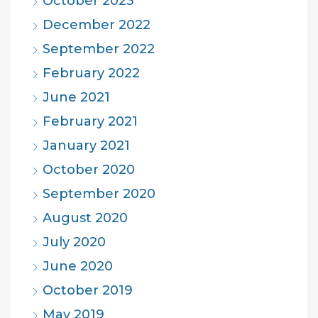
October 2023
December 2022
September 2022
February 2022
June 2021
February 2021
January 2021
October 2020
September 2020
August 2020
July 2020
June 2020
October 2019
May 2019