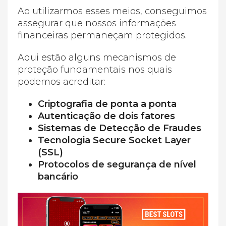
Ao utilizarmos esses meios, conseguimos
assegurar que nossos informações
financeiras permaneçam protegidos.
Aqui estão alguns mecanismos de
proteção fundamentais nos quais
podemos acreditar:
Criptografia de ponta a ponta
Autenticação de dois fatores
Sistemas de Detecção de Fraudes
Tecnologia Secure Socket Layer
(SSL)
Protocolos de segurança de nível
bancário