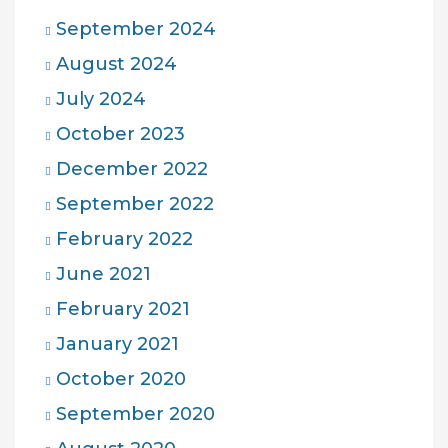
September 2024
August 2024
July 2024
October 2023
December 2022
September 2022
February 2022
June 2021
February 2021
January 2021
October 2020
September 2020