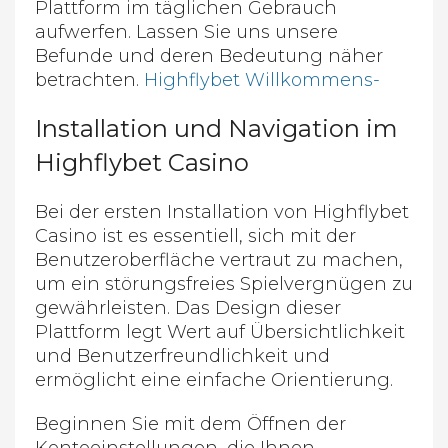
Plattform im täglichen Gebrauch
aufwerfen. Lassen Sie uns unsere
Befunde und deren Bedeutung näher
betrachten.
Highflybet Willkommens-
Installation und Navigation im
Highflybet Casino
Bei der ersten Installation von Highflybet
Casino ist es essentiell, sich mit der
Benutzeroberfläche vertraut zu machen,
um ein störungsfreies Spielvergnügen zu
gewährleisten. Das Design dieser
Plattform legt Wert auf Übersichtlichkeit
und Benutzerfreundlichkeit und
ermöglicht eine einfache Orientierung.
Beginnen Sie mit dem Öffnen der