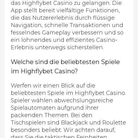
das Highflybet Casino zu gelangen. Die
App stellt bereit vielfältige Funktionen,
die das Nutzererlebnis durch flüssige
Navigation, schnelle Transaktionen und
fesselndes Gameplay verbessern und so
ein lohnendes und effizientes Casino-
Erlebnis unterwegs sicherstellen.
Welche sind die beliebtesten Spiele
im Highflybet Casino?
Werfen wir einen Blick auf die
beliebtesten Spiele im Highflybet Casino.
Spieler wählen abwechslungsreiche
Spielautomaten aufgrund ihrer
packenden Themen. Bei den
Tischspielen sind Blackjack und Roulette
besonders beliebt. Wir achten darauf,
dass Sie die taktischen Feinheiten