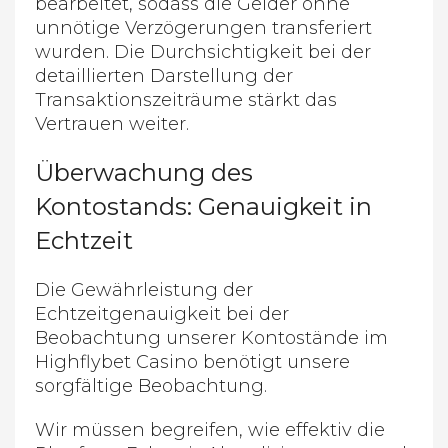
bearbeitet, sodass die Gelder ohne
unnötige Verzögerungen transferiert
wurden. Die Durchsichtigkeit bei der
detaillierten Darstellung der
Transaktionszeiträume stärkt das
Vertrauen weiter.
Überwachung des
Kontostands: Genauigkeit in
Echtzeit
Die Gewährleistung der
Echtzeitgenauigkeit bei der
Beobachtung unserer Kontostände im
Highflybet Casino benötigt unsere
sorgfältige Beobachtung.
Wir müssen begreifen, wie effektiv die