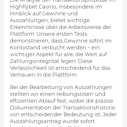
Die Analyse der Transaktionsprozesse im
Highflybet Casino, insbesondere im
Hinblick auf Gewinne und
Auszahlungen, bietet wichtige
Erkenntnisse über die Arbeitsweise der
Plattform. Unsere ersten Tests
demonstrieren, dass Gewinne sofort im
Kontostand verbucht werden – ein
wichtiger Aspekt für alle, die Wert auf
Zahlungsintegrität legen. Diese
Verlässlichkeit ist entscheidend für das
Vertrauen in die Plattform.
Bei der Bearbeitung von Auszahlungen
stellten wir einen reibungslosen und
effizienten Ablauf fest, wobei die präzise
Dokumentation der Transaktionshistorie
von entscheidender Bedeutung ist. Jeder
Auszahlungsantrag wurde sofort