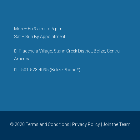
Mon – Fri 9 a.m. to 5 p.m.
Sat – Sun By Appointment
Placencia Village, Stann Creek District, Belize, Central
America
+501-523-4095 (Belize Phone#)
© 2020
Terms and Conditions
|
Privacy Policy
|
Join the Team