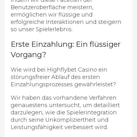
Indem wir diese Facetten der
Benutzeroberfläche meistern,
ermöglichen wir flüssige und
erfolgreiche Interaktionen und steigern
so unser Spielerlebnis.
Erste Einzahlung: Ein flüssiger
Vorgang?
Wie wird bei Highflybet Casino ein
störungsfreier Ablauf des ersten
Einzahlungsprozesses gewährleistet?
Wir haben das vorhandene Verfahren
genauestens untersucht, um detailliert
darzulegen, wie die Spielerintegration
durch seine Unkompliziertheit und
Leistungsfähigkeit verbessert wird.