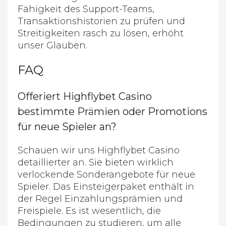
Fähigkeit des Support-Teams,
Transaktionshistorien zu prüfen und
Streitigkeiten rasch zu lösen, erhöht
unser Glauben.
FAQ
Offeriert Highflybet Casino
bestimmte Prämien oder Promotions
für neue Spieler an?
Schauen wir uns Highflybet Casino
detaillierter an. Sie bieten wirklich
verlockende Sonderangebote für neue
Spieler. Das Einsteigerpaket enthält in
der Regel Einzahlungsprämien und
Freispiele. Es ist wesentlich, die
Bedingungen zu studieren, um alle