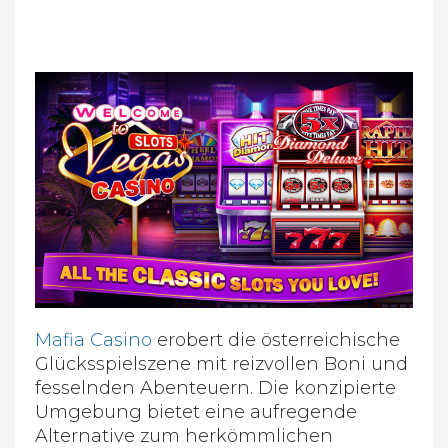
Mafia Casino
erobert die österreichische
Glücksspielszene mit reizvollen Boni und
fesselnden Abenteuern. Die konzipierte
Umgebung bietet eine aufregende
Alternative zum herkömmlichen