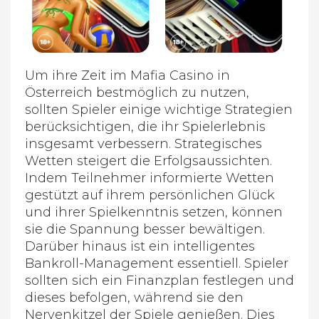
Um ihre Zeit im Mafia Casino in
Österreich bestmöglich zu nutzen,
sollten Spieler einige wichtige Strategien
berücksichtigen, die ihr Spielerlebnis
insgesamt verbessern. Strategisches
Wetten steigert die Erfolgsaussichten.
Indem Teilnehmer informierte Wetten
gestützt auf ihrem persönlichen Glück
und ihrer Spielkenntnis setzen, können
sie die Spannung besser bewältigen.
Darüber hinaus ist ein intelligentes
Bankroll-Management essentiell. Spieler
sollten sich ein Finanzplan festlegen und
dieses befolgen, während sie den
Nervenkitzel der Spiele genießen. Dies