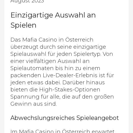
Einzigartige Auswahl an
Spielen
Das Mafia Casino in Österreich
überzeugt durch seine einzigartige
Spielauswahl für jeden Spielertyp. Von
einer vielfältigen Auswahl an
Spielautomaten bis hin zu einem
packenden Live-Dealer-Erlebnis ist für
jeden etwas dabei. Darüber hinaus
bieten die High-Stakes-Optionen
Spannung für alle, die auf den großen
Gewinn aus sind.
Abwechslungsreiches Spieleangebot
Im Mafia Casino in Österreich erwartet