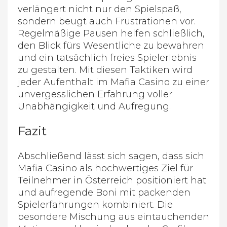
verlängert nicht nur den Spielspaß,
sondern beugt auch Frustrationen vor.
Regelmäßige Pausen helfen schließlich,
den Blick fürs Wesentliche zu bewahren
und ein tatsächlich freies Spielerlebnis
zu gestalten. Mit diesen Taktiken wird
jeder Aufenthalt im Mafia Casino zu einer
unvergesslichen Erfahrung voller
Unabhängigkeit und Aufregung.
Fazit
Abschließend lässt sich sagen, dass sich
Mafia Casino als hochwertiges Ziel für
Teilnehmer in Österreich positioniert hat
und aufregende Boni mit packenden
Spielerfahrungen kombiniert. Die
besondere Mischung aus eintauchenden