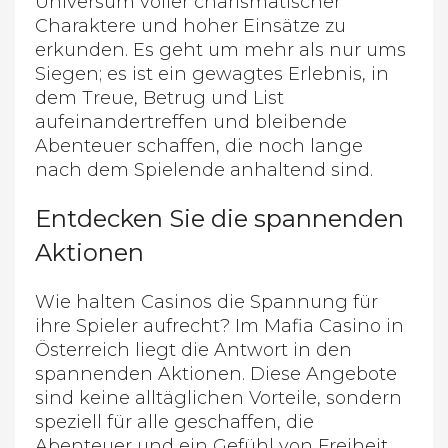
Universum voller charismatischer
Charaktere und hoher Einsätze zu
erkunden. Es geht um mehr als nur ums
Siegen; es ist ein gewagtes Erlebnis, in
dem Treue, Betrug und List
aufeinandertreffen und bleibende
Abenteuer schaffen, die noch lange
nach dem Spielende anhaltend sind.
Entdecken Sie die spannenden
Aktionen
Wie halten Casinos die Spannung für
ihre Spieler aufrecht? Im Mafia Casino in
Österreich liegt die Antwort in den
spannenden Aktionen. Diese Angebote
sind keine alltäglichen Vorteile, sondern
speziell für alle geschaffen, die
Abenteuer und ein Gefühl von Freiheit