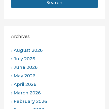
Search
Archives
August 2026
July 2026
June 2026
May 2026
April 2026
March 2026
February 2026