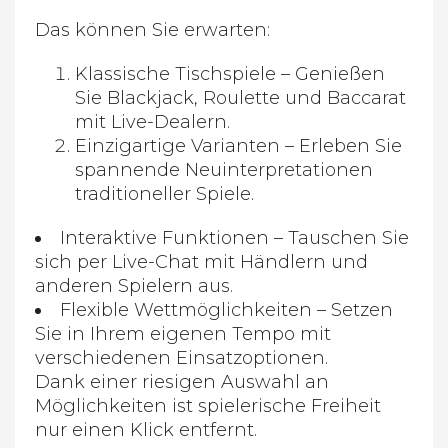
Das können Sie erwarten:
Klassische Tischspiele – Genießen
Sie Blackjack, Roulette und Baccarat
mit Live-Dealern.
Einzigartige Varianten – Erleben Sie
spannende Neuinterpretationen
traditioneller Spiele.
Interaktive Funktionen – Tauschen Sie
sich per Live-Chat mit Händlern und
anderen Spielern aus.
Flexible Wettmöglichkeiten – Setzen
Sie in Ihrem eigenen Tempo mit
verschiedenen Einsatzoptionen.
Dank einer riesigen Auswahl an
Möglichkeiten ist spielerische Freiheit
nur einen Klick entfernt.