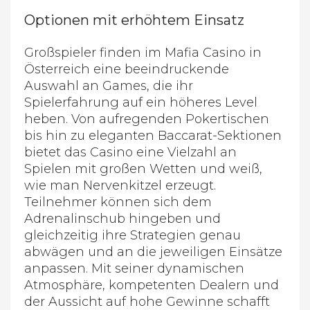
Optionen mit erhöhtem Einsatz
Großspieler finden im Mafia Casino in
Österreich eine beeindruckende
Auswahl an Games, die ihr
Spielerfahrung auf ein höheres Level
heben. Von aufregenden Pokertischen
bis hin zu eleganten Baccarat-Sektionen
bietet das Casino eine Vielzahl an
Spielen mit großen Wetten und weiß,
wie man Nervenkitzel erzeugt.
Teilnehmer können sich dem
Adrenalinschub hingeben und
gleichzeitig ihre Strategien genau
abwägen und an die jeweiligen Einsätze
anpassen. Mit seiner dynamischen
Atmosphäre, kompetenten Dealern und
der Aussicht auf hohe Gewinne schafft