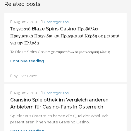
Related posts
August 2, 2026
Uncategorized
Το γνωστό Blaze Spins Casino Προβάλλει
Πραγματικά Παιχνίδια και Πραγματικά Κέρδη σε μετρητά
για την Ελλάδα
Το Blaze Spins Casino χτίστηκε πάνω σε μια κεντρική ιδέα: η...
Continue reading
by LIVit Belize
August 2, 2026
Uncategorized
Gransino Spielothek im Vergleich anderen
Anbietern für Casino-Fans in Österreich
Spieler aus Österreich haben die Qual der Wahl. Wir
präsentieren Ihnen heute Gransino Casino...