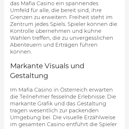
das Mafia Casino ein spannendes
Umfeld für alle, die bereit sind, ihre
Grenzen zu erweitern. Freiheit steht im
Zentrum jedes Spiels. Spieler können die
Kontrolle übernehmen und kühne
Wahlen treffen, die zu unvergesslichen
Abenteuern und Erträgen führen
können.
Markante Visuals und
Gestaltung
Im Mafia Casino in Österreich erwarten
die Teilnehmer fesselnde Erlebnisse. Die
markante Grafik und das Gestaltung
tragen wesentlich zur packenden
Umgebung bei. Die visuelle Erzählweise
im gesamten Casino entführt die Spieler