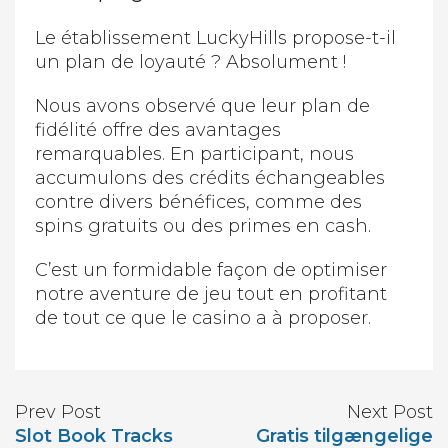
Le établissement LuckyHills propose-t-il
un plan de loyauté ? Absolument !
Nous avons observé que leur plan de
fidélité offre des avantages
remarquables. En participant, nous
accumulons des crédits échangeables
contre divers bénéfices, comme des
spins gratuits ou des primes en cash.
C’est un formidable façon de optimiser
notre aventure de jeu tout en profitant
de tout ce que le casino a à proposer.
Prev Post
Next Post
Slot Book Tracks
Gratis tilgængelige