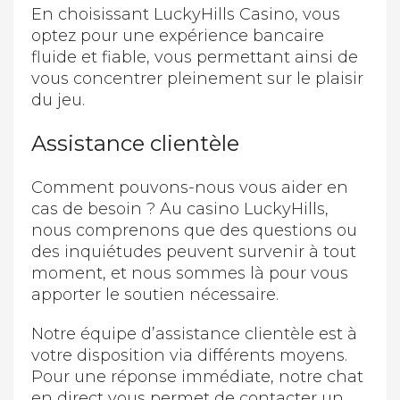
En choisissant LuckyHills Casino, vous
optez pour une expérience bancaire
fluide et fiable, vous permettant ainsi de
vous concentrer pleinement sur le plaisir
du jeu.
Assistance clientèle
Comment pouvons-nous vous aider en
cas de besoin ? Au casino LuckyHills,
nous comprenons que des questions ou
des inquiétudes peuvent survenir à tout
moment, et nous sommes là pour vous
apporter le soutien nécessaire.
Notre équipe d’assistance clientèle est à
votre disposition via différents moyens.
Pour une réponse immédiate, notre chat
en direct vous permet de contacter un