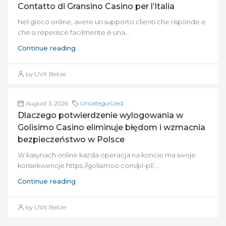
Contatto di Gransino Casino per l’Italia
Nel gioco online, avere un supporto clienti che risponde e
che si reperisce facilmente è una...
Continue reading
by LIVit Belize
August 3, 2026
Uncategorized
Dlaczego potwierdzenie wylogowania w
Golisimo Casino eliminuje błędom i wzmacnia
bezpieczeństwo w Polsce
W kasynach online każda operacja na koncie ma swoje
konsekwencje https://golisimoo.com/pl-pl/....
Continue reading
by LIVit Belize