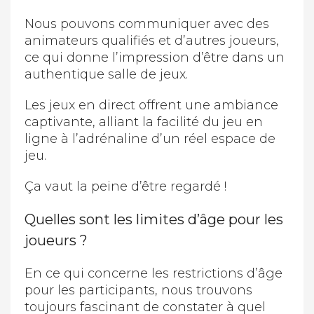
Nous pouvons communiquer avec des
animateurs qualifiés et d’autres joueurs,
ce qui donne l’impression d’être dans un
authentique salle de jeux.
Les jeux en direct offrent une ambiance
captivante, alliant la facilité du jeu en
ligne à l’adrénaline d’un réel espace de
jeu.
Ça vaut la peine d’être regardé !
Quelles sont les limites d’âge pour les
joueurs ?
En ce qui concerne les restrictions d’âge
pour les participants, nous trouvons
toujours fascinant de constater à quel