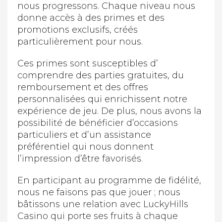
nous progressons. Chaque niveau nous
donne accès à des primes et des
promotions exclusifs, créés
particulièrement pour nous.
Ces primes sont susceptibles d’
comprendre des parties gratuites, du
remboursement et des offres
personnalisées qui enrichissent notre
expérience de jeu. De plus, nous avons la
possibilité de bénéficier d’occasions
particuliers et d’un assistance
préférentiel qui nous donnent
l’impression d’être favorisés.
En participant au programme de fidélité,
nous ne faisons pas que jouer ; nous
bâtissons une relation avec LuckyHills
Casino qui porte ses fruits à chaque