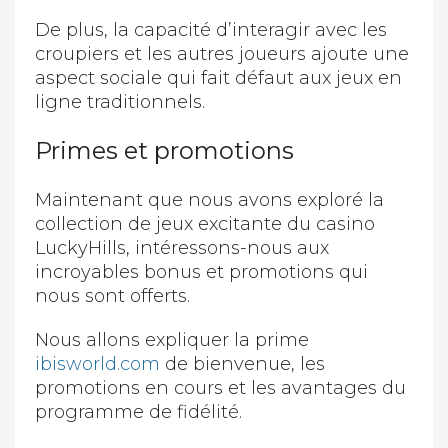
De plus, la capacité d’interagir avec les
croupiers et les autres joueurs ajoute une
aspect sociale qui fait défaut aux jeux en
ligne traditionnels.
Primes et promotions
Maintenant que nous avons exploré la
collection de jeux excitante du casino
LuckyHills, intéressons-nous aux
incroyables bonus et promotions qui
nous sont offerts.
Nous allons expliquer la prime
ibisworld.com
de bienvenue, les
promotions en cours et les avantages du
programme de fidélité.