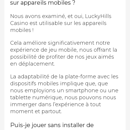
sur appareils mobiles ?
Nous avons examiné, et oui, LuckyHills
Casino est utilisable sur les appareils
mobiles !
Cela améliore significativement notre
expérience de jeu mobile, nous offrant la
possibilité de profiter de nos jeux aimés
en déplacement.
La adaptabilité de la plate-forme avec les
dispositifs mobiles implique que, que
nous employions un smartphone ou une
tablette numérique, nous pouvons nous
immerger dans l’expérience à tout
moment et partout.
Puis-je jouer sans installer de