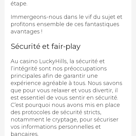
étape.
Immergeons-nous dans le vif du sujet et
profitons ensemble de ces fantastiques
avantages !
Sécurité et fair-play
Au casino LuckyHills, la sécurité et
l’intégrité sont nos préoccupations
principales afin de garantir une
expérience agréable à tous. Nous savons
que pour vous relaxer et vous divertir, il
est essentiel de vous sentir en sécurité.
C’est pourquoi nous avons mis en place
des protocoles de sécurité stricts,
notamment le cryptage, pour sécuriser
vos informations personnelles et
bancaires.