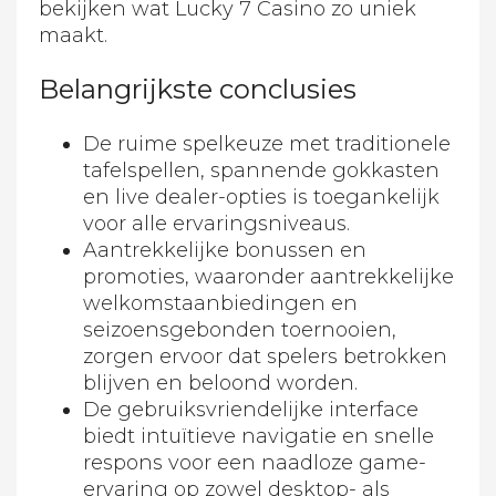
bekijken wat Lucky 7 Casino zo uniek
maakt.
Belangrijkste conclusies
De ruime spelkeuze met traditionele
tafelspellen, spannende gokkasten
en live dealer-opties is toegankelijk
voor alle ervaringsniveaus.
Aantrekkelijke bonussen en
promoties, waaronder aantrekkelijke
welkomstaanbiedingen en
seizoensgebonden toernooien,
zorgen ervoor dat spelers betrokken
blijven en beloond worden.
De gebruiksvriendelijke interface
biedt intuïtieve navigatie en snelle
respons voor een naadloze game-
ervaring op zowel desktop- als