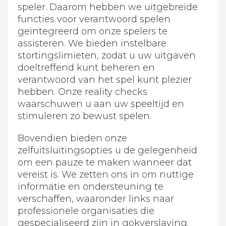
speler. Daarom hebben we uitgebreide
functies voor verantwoord spelen
geïntegreerd om onze spelers te
assisteren. We bieden instelbare
stortingslimieten, zodat u uw uitgaven
doeltreffend kunt beheren en
verantwoord van het spel kunt plezier
hebben. Onze reality checks
waarschuwen u aan uw speeltijd en
stimuleren zo bewust spelen.
Bovendien bieden onze
zelfuitsluitingsopties u de gelegenheid
om een pauze te maken wanneer dat
vereist is. We zetten ons in om nuttige
informatie en ondersteuning te
verschaffen, waaronder links naar
professionele organisaties die
gespecialiseerd zijn in gokverslaving.