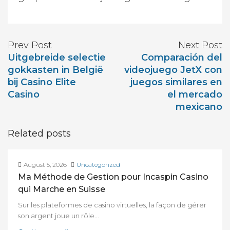
Prev Post
Next Post
Uitgebreide selectie
Comparación del
gokkasten in België
videojuego JetX con
bij Casino Elite
juegos similares en
Casino
el mercado
mexicano
Related posts
August 5, 2026
Uncategorized
Ma Méthode de Gestion pour Incaspin Casino
qui Marche en Suisse
Sur les plateformes de casino virtuelles, la façon de gérer
son argent joue un rôle...