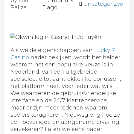
by LIVit
7 months
Uncategorized
Belize
ago
Als we de eigenschappen van
Lucky 7
Casino
nader bekijken, wordt het helder
waarom het een populaire keuze is in
Nederland. Van een uitgebreide
spelselectie tot aantrekkelijke bonussen,
het platform heeft voor ieder wat wils.
We waarderen de gebruiksvriendelijke
interface en de 24/7 klantenservice,
maar er zijn meer redenen waarom
spelers terugkeren. Nieuwsgierig hoe ze
een beveiligde en aangename ervaring
verzekeren? Laten we eens nader