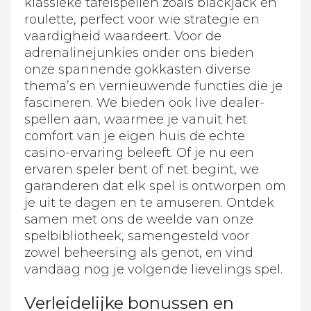
klassieke tafelspellen zoals blackjack en
roulette, perfect voor wie strategie en
vaardigheid waardeert. Voor de
adrenalinejunkies onder ons bieden
onze spannende gokkasten diverse
thema’s en vernieuwende functies die je
fascineren. We bieden ook live dealer-
spellen aan, waarmee je vanuit het
comfort van je eigen huis de echte
casino-ervaring beleeft. Of je nu een
ervaren speler bent of net begint, we
garanderen dat elk spel is ontworpen om
je uit te dagen en te amuseren. Ontdek
samen met ons de weelde van onze
spelbibliotheek, samengesteld voor
zowel beheersing als genot, en vind
vandaag nog je volgende lievelings spel.
Verleidelijke bonussen en