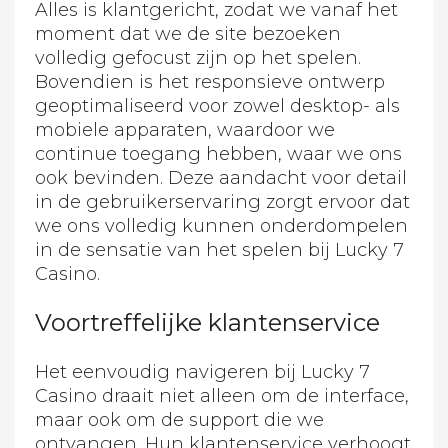
Alles is klantgericht, zodat we vanaf het
moment dat we de site bezoeken
volledig gefocust zijn op het spelen.
Bovendien is het responsieve ontwerp
geoptimaliseerd voor zowel desktop- als
mobiele apparaten, waardoor we
continue toegang hebben, waar we ons
ook bevinden. Deze aandacht voor detail
in de gebruikerservaring zorgt ervoor dat
we ons volledig kunnen onderdompelen
in de sensatie van het spelen bij Lucky 7
Casino.
Voortreffelijke klantenservice
Het eenvoudig navigeren bij Lucky 7
Casino draait niet alleen om de interface,
maar ook om de support die we
ontvangen. Hun klantenservice verhoogt