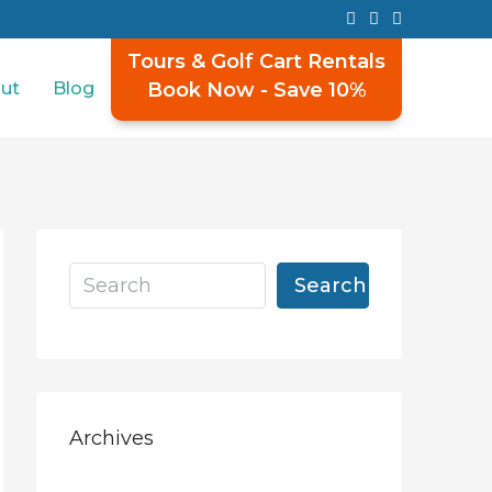
Tours & Golf Cart Rentals
ut
Blog
Book Now - Save 10%
Search
Archives