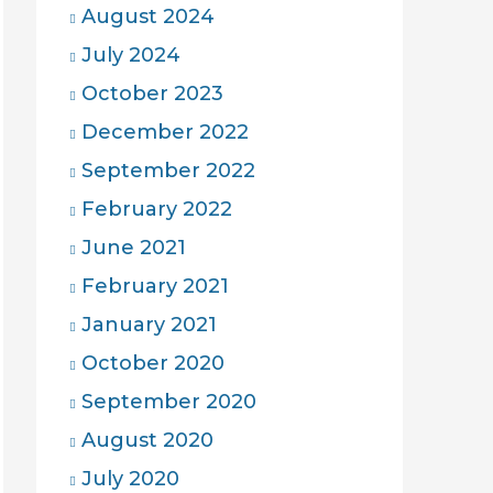
August 2024
July 2024
October 2023
December 2022
September 2022
February 2022
June 2021
February 2021
January 2021
October 2020
September 2020
August 2020
July 2020