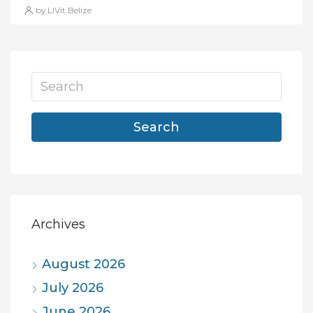
by LIVit Belize
Search
Archives
August 2026
July 2026
June 2026