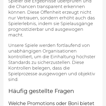
Spieler die Ergebnisse überprüfen und
die Chancen transparent erkennen
können. Diese Offenheit erzeugt nicht
nur Vertrauen, sondern erhöht auch das
Spielerlebnis, indem sie Spielausgänge
prognostizierbar und ausgewogen
macht.
Unsere Spiele werden fortlaufend von
unabhängigen Organisationen
kontrolliert, um die Einhaltung höchster
Standards zu sicherzustellen. Diese
Kontrollen belegen, dass die
Spielprozesse ausgewogen und objektiv
sind.
Häufig gestellte Fragen
Welche Promotions oder Boni bietet