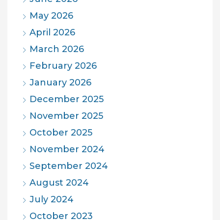
May 2026
April 2026
March 2026
February 2026
January 2026
December 2025
November 2025
October 2025
November 2024
September 2024
August 2024
July 2024
October 2023