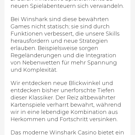
neuen Spielabenteuern sich verwandeln.
Bei Winshark sind diese bewährten
Games nicht statisch; sie sind durch
Funktionen verbessert, die unsere Skills
herausfordern und neue Strategien
erlauben. Beispielsweise sorgen
Regeländerungen und die Integration
von Nebenwetten für mehr Spannung
und Komplexität.
Wir entdecken neue Blickwinkel und
entdecken bisher unerforschte Tiefen
dieser Klassiker. Der Reiz altbewährter
Kartenspiele verharrt bewahrt, während
wir in eine lebendige Kombination aus
Herkommen und Fortschritt versinken.
Das moderne Winshark Casino bietet ein