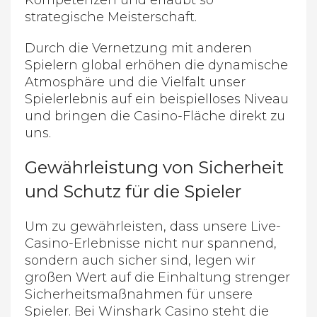
strategische Meisterschaft.
Durch die Vernetzung mit anderen
Spielern global erhöhen die dynamische
Atmosphäre und die Vielfalt unser
Spielerlebnis auf ein beispielloses Niveau
und bringen die Casino-Fläche direkt zu
uns.
Gewährleistung von Sicherheit
und Schutz für die Spieler
Um zu gewährleisten, dass unsere Live-
Casino-Erlebnisse nicht nur spannend,
sondern auch sicher sind, legen wir
großen Wert auf die Einhaltung strenger
Sicherheitsmaßnahmen für unsere
Spieler. Bei Winshark Casino steht die