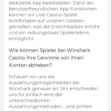
dedizierte App bereitstellen. Dank der
benutzerfreundlichen App-Funktionen
können wir Live-Casino-Spiele
komfortabel auf unseren Geräten
genießen, was die Erreichbarkeit erhöht
und ein reibungsloses Spielerlebnis
ermöglicht.
Wie können Spieler bei Winshark
Casino ihre Gewinne von ihren
Konten abheben?
Schauen wir uns die
Auszahlungsmöglichkeiten bei
Winshark genauer an. Wir entscheiden
uns für einfach eine der
unterschiedlichen
Auszahlungsmethoden , und achten