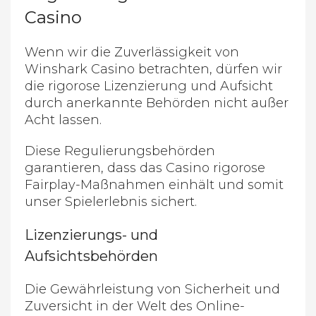
Casino
Wenn wir die Zuverlässigkeit von
Winshark Casino betrachten, dürfen wir
die rigorose Lizenzierung und Aufsicht
durch anerkannte Behörden nicht außer
Acht lassen.
Diese Regulierungsbehörden
garantieren, dass das Casino rigorose
Fairplay-Maßnahmen einhält und somit
unser Spielerlebnis sichert.
Lizenzierungs- und
Aufsichtsbehörden
Die Gewährleistung von Sicherheit und
Zuversicht in der Welt des Online-