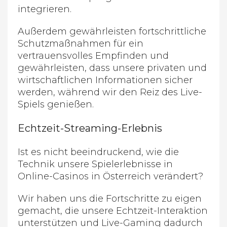
integrieren.
Außerdem gewährleisten fortschrittliche
Schutzmaßnahmen für ein
vertrauensvolles Empfinden und
gewährleisten, dass unsere privaten und
wirtschaftlichen Informationen sicher
werden, während wir den Reiz des Live-
Spiels genießen.
Echtzeit-Streaming-Erlebnis
Ist es nicht beeindruckend, wie die
Technik unsere Spielerlebnisse in
Online-Casinos in Österreich verändert?
Wir haben uns die Fortschritte zu eigen
gemacht, die unsere Echtzeit-Interaktion
unterstützen und Live-Gaming dadurch