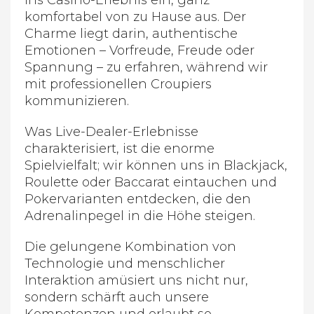
komfortabel von zu Hause aus. Der
Charme liegt darin, authentische
Emotionen – Vorfreude, Freude oder
Spannung – zu erfahren, während wir
mit professionellen Croupiers
kommunizieren.
Was Live-Dealer-Erlebnisse
charakterisiert, ist die enorme
Spielvielfalt; wir können uns in Blackjack,
Roulette oder Baccarat eintauchen und
Pokervarianten entdecken, die den
Adrenalinpegel in die Höhe steigen.
Die gelungene Kombination von
Technologie und menschlicher
Interaktion amüsiert uns nicht nur,
sondern schärft auch unsere
Kompetenzen und erlaubt so