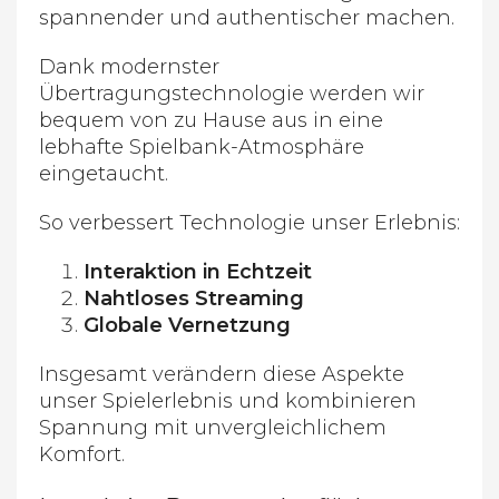
spannender und authentischer machen.
Dank modernster
Übertragungstechnologie werden wir
bequem von zu Hause aus in eine
lebhafte Spielbank-Atmosphäre
eingetaucht.
So verbessert Technologie unser Erlebnis:
Interaktion in Echtzeit
Nahtloses Streaming
Globale Vernetzung
Insgesamt verändern diese Aspekte
unser Spielerlebnis und kombinieren
Spannung mit unvergleichlichem
Komfort.