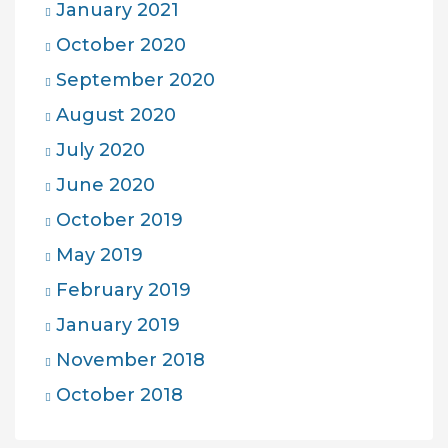
January 2021
October 2020
September 2020
August 2020
July 2020
June 2020
October 2019
May 2019
February 2019
January 2019
November 2018
October 2018