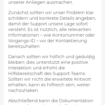
unserer Anliegen ausmachen.
Zunächst sollten wir unser Problem klar
schildern und konkrete Details angeben,
damit der Support unsere Lage sofort
versteht. Es ist nützlich, alle relevanten
Informationen – wie Kontonummer oder
Vorgangs-ID – vor der Kontaktierung
bereitzuhalten.
Danach sollten wir höflich und geduldig
bleiben; dies unterstützt eine positive
Interaktion und erhöht die
Hilfsbereitschaft des Support-Teams.
Sollten wir nicht die erwartete Antwort
erhalten, kann es hilfreich sein, weiter
nachzuhaken.
Abschließend kann die Dokumentation