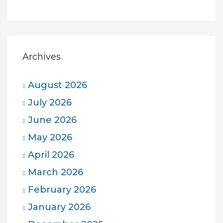
Archives
August 2026
July 2026
June 2026
May 2026
April 2026
March 2026
February 2026
January 2026