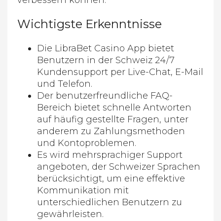
verbessern können.
Wichtigste Erkenntnisse
Die LibraBet Casino App bietet
Benutzern in der Schweiz 24/7
Kundensupport per Live-Chat, E-Mail
und Telefon.
Der benutzerfreundliche FAQ-
Bereich bietet schnelle Antworten
auf häufig gestellte Fragen, unter
anderem zu Zahlungsmethoden
und Kontoproblemen.
Es wird mehrsprachiger Support
angeboten, der Schweizer Sprachen
berücksichtigt, um eine effektive
Kommunikation mit
unterschiedlichen Benutzern zu
gewährleisten.