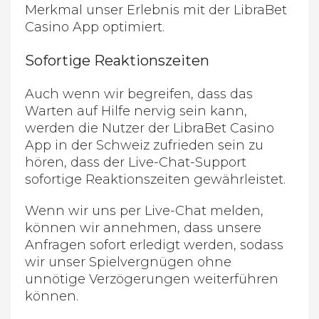
Merkmal unser Erlebnis mit der LibraBet
Casino App optimiert.
Sofortige Reaktionszeiten
Auch wenn wir begreifen, dass das
Warten auf Hilfe nervig sein kann,
werden die Nutzer der LibraBet Casino
App in der Schweiz zufrieden sein zu
hören, dass der Live-Chat-Support
sofortige Reaktionszeiten gewährleistet.
Wenn wir uns per Live-Chat melden,
können wir annehmen, dass unsere
Anfragen sofort erledigt werden, sodass
wir unser Spielvergnügen ohne
unnötige Verzögerungen weiterführen
können.