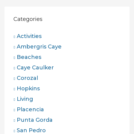
Categories
Activities
Ambergris Caye
Beaches
Caye Caulker
Corozal
Hopkins
Living
Placencia
Punta Gorda
San Pedro