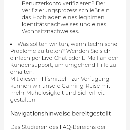
Benutzerkonto verifizieren? Der
Verifizierungsprozess schließt ein
das Hochladen eines legitimen
Identitätsnachweises und eines
Wohnsitznachweises.
Was sollten wir tun, wenn technische
Probleme auftreten? Wenden Sie sich
einfach per Live-Chat oder E-Mail an den
Kundensupport, um umgehend Hilfe zu
erhalten.
Mit diesen Hilfsmitteln zur Verfügung
können wir unsere Gaming-Reise mit
mehr Mühelosigkeit und Sicherheit
gestalten.
Navigationshinweise bereitgestellt
Das Studieren des FAQ-Bereichs der