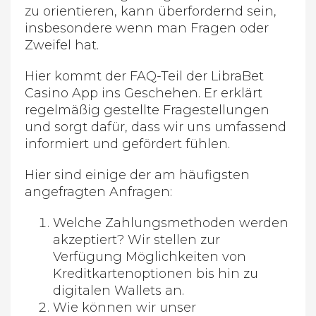
zu orientieren, kann überfordernd sein,
insbesondere wenn man Fragen oder
Zweifel hat.
Hier kommt der FAQ-Teil der LibraBet
Casino App ins Geschehen. Er erklärt
regelmäßig gestellte Fragestellungen
und sorgt dafür, dass wir uns umfassend
informiert und gefördert fühlen.
Hier sind einige der am häufigsten
angefragten Anfragen:
Welche Zahlungsmethoden werden
akzeptiert? Wir stellen zur
Verfügung Möglichkeiten von
Kreditkartenoptionen bis hin zu
digitalen Wallets an.
Wie können wir unser