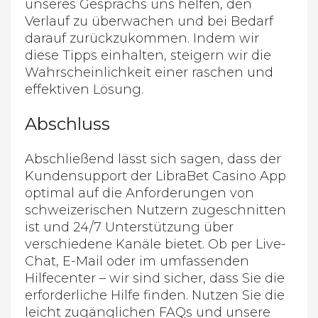
unseres Gesprächs uns helfen, den
Verlauf zu überwachen und bei Bedarf
darauf zurückzukommen. Indem wir
diese Tipps einhalten, steigern wir die
Wahrscheinlichkeit einer raschen und
effektiven Lösung.
Abschluss
Abschließend lässt sich sagen, dass der
Kundensupport der LibraBet Casino App
optimal auf die Anforderungen von
schweizerischen Nutzern zugeschnitten
ist und 24/7 Unterstützung über
verschiedene Kanäle bietet. Ob per Live-
Chat, E-Mail oder im umfassenden
Hilfecenter – wir sind sicher, dass Sie die
erforderliche Hilfe finden. Nutzen Sie die
leicht zugänglichen FAQs und unsere