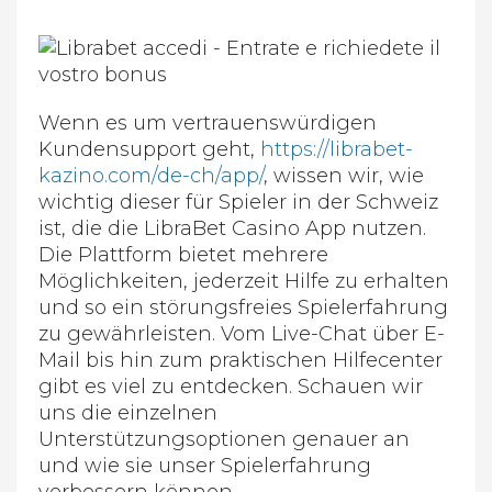
Wenn es um vertrauenswürdigen
Kundensupport geht,
https://librabet-
kazino.com/de-ch/app/
, wissen wir, wie
wichtig dieser für Spieler in der Schweiz
ist, die die LibraBet Casino App nutzen.
Die Plattform bietet mehrere
Möglichkeiten, jederzeit Hilfe zu erhalten
und so ein störungsfreies Spielerfahrung
zu gewährleisten. Vom Live-Chat über E-
Mail bis hin zum praktischen Hilfecenter
gibt es viel zu entdecken. Schauen wir
uns die einzelnen
Unterstützungsoptionen genauer an
und wie sie unser Spielerfahrung