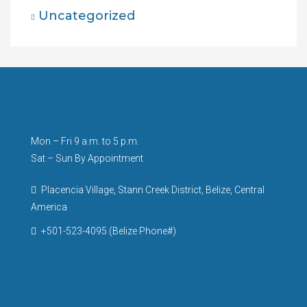
Uncategorized
Mon – Fri 9 a.m. to 5 p.m.
Sat – Sun By Appointment
Placencia Village, Stann Creek District, Belize, Central
America
+501-523-4095 (Belize Phone#)