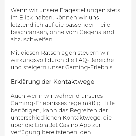
Wenn wir unsere Fragestellungen stets
im Blick halten, können wir uns
letztendlich auf die passenden Teile
beschränken, ohne vom Gegenstand
abzuschweifen.
Mit diesen Ratschlägen steuern wir
wirkungsvoll durch die FAQ-Bereiche
und steigern unser Gaming-Erlebnis.
Erklärung der Kontaktwege
Auch wenn wir während unseres
Gaming-Erlebnisses regelmäßig Hilfe
benötigen, kann das Begreifen der
unterschiedlichen Kontaktwege, die
über die LibraBet Casino App zur
Verfügung bereitstehen, den