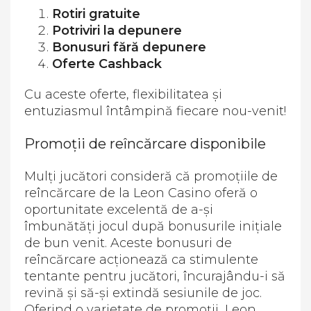
Rotiri gratuite
Potriviri la depunere
Bonusuri fără depunere
Oferte Cashback
Cu aceste oferte, flexibilitatea și
entuziasmul întâmpină fiecare nou-venit!
Promoții de reîncărcare disponibile
Mulți jucători consideră că promoțiile de
reîncărcare de la Leon Casino oferă o
oportunitate excelentă de a-și
îmbunătăți jocul după bonusurile inițiale
de bun venit. Aceste bonusuri de
reîncărcare acționează ca stimulente
tentante pentru jucători, încurajându-i să
revină și să-și extindă sesiunile de joc.
Oferind o varietate de promoții, Leon