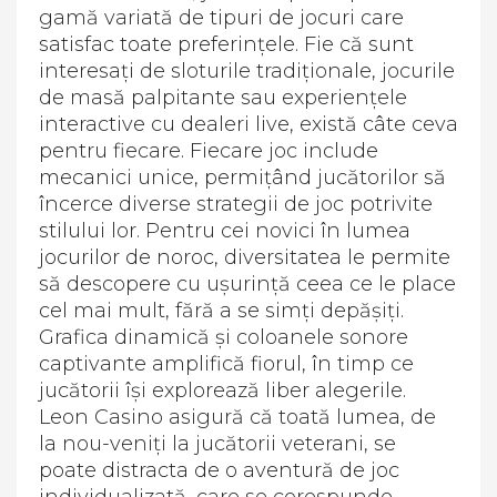
gamă variată de tipuri de jocuri care
satisfac toate preferințele. Fie că sunt
interesați de sloturile tradiționale, jocurile
de masă palpitante sau experiențele
interactive cu dealeri live, există câte ceva
pentru fiecare. Fiecare joc include
mecanici unice, permițând jucătorilor să
încerce diverse strategii de joc potrivite
stilului lor. Pentru cei novici în lumea
jocurilor de noroc, diversitatea le permite
să descopere cu ușurință ceea ce le place
cel mai mult, fără a se simți depășiți.
Grafica dinamică și coloanele sonore
captivante amplifică fiorul, în timp ce
jucătorii își explorează liber alegerile.
Leon Casino asigură că toată lumea, de
la nou-veniți la jucătorii veterani, se
poate distracta de o aventură de joc
individualizată, care se corespunde