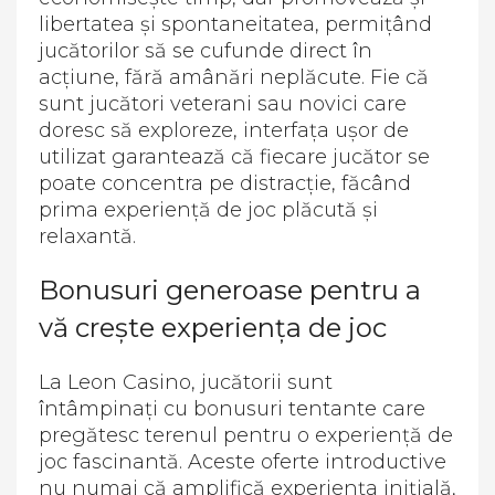
libertatea și spontaneitatea, permițând
jucătorilor să se cufunde direct în
acțiune, fără amânări neplăcute. Fie că
sunt jucători veterani sau novici care
doresc să exploreze, interfața ușor de
utilizat garantează că fiecare jucător se
poate concentra pe distracție, făcând
prima experiență de joc plăcută și
relaxantă.
Bonusuri generoase pentru a
vă crește experiența de joc
La Leon Casino, jucătorii sunt
întâmpinați cu bonusuri tentante care
pregătesc terenul pentru o experiență de
joc fascinantă. Aceste oferte introductive
nu numai că amplifică experiența inițială,