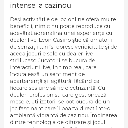
intense la cazinou
Deși activitățile de joc online oferă multe
beneficii, nimic nu poate reproduce cu
adevărat adrenalina unei experiențe cu
dealer live. Leon Casino știe că amatorii
de senzații tari își doresc veridicitate și de
aceea jocurile sale cu dealer live
strălucesc. Jucătorii se bucură de
interacțiuni live, în timp real, care
încurajează un sentiment de
apartenență și legătură, făcând ca
fiecare sesiune să fie electrizantă. Cu
dealeri profesioniști care gestionează
mesele, utilizatorii se pot bucura de un
joc fascinant care îi poartă direct într-o
ambiantă vibrantă de cazinou. Îmbinarea
dintre tehnologia de difuzare și jocul