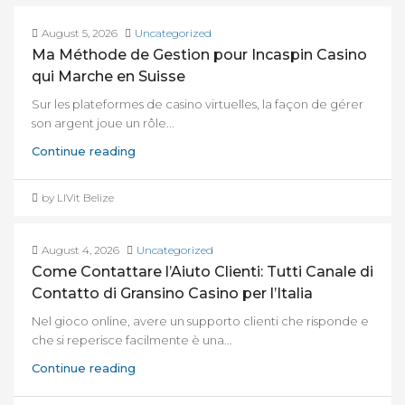
August 5, 2026
Uncategorized
Ma Méthode de Gestion pour Incaspin Casino
qui Marche en Suisse
Sur les plateformes de casino virtuelles, la façon de gérer
son argent joue un rôle...
Continue reading
by LIVit Belize
August 4, 2026
Uncategorized
Come Contattare l’Aiuto Clienti: Tutti Canale di
Contatto di Gransino Casino per l’Italia
Nel gioco online, avere un supporto clienti che risponde e
che si reperisce facilmente è una...
Continue reading