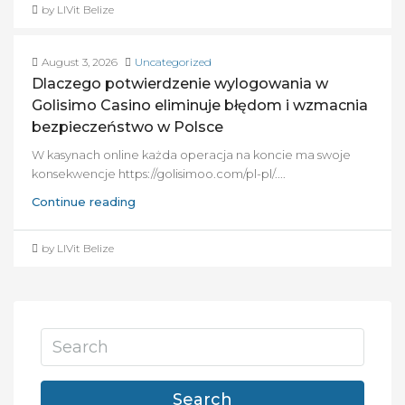
by LIVit Belize
August 3, 2026
Uncategorized
Dlaczego potwierdzenie wylogowania w
Golisimo Casino eliminuje błędom i wzmacnia
bezpieczeństwo w Polsce
W kasynach online każda operacja na koncie ma swoje
konsekwencje https://golisimoo.com/pl-pl/....
Continue reading
by LIVit Belize
Search