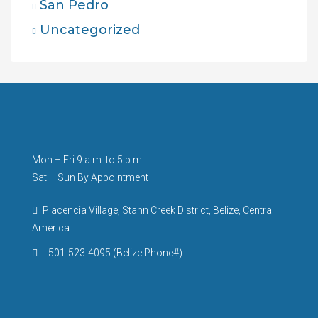
San Pedro
Uncategorized
Mon – Fri 9 a.m. to 5 p.m.
Sat – Sun By Appointment
Placencia Village, Stann Creek District, Belize, Central
America
+501-523-4095 (Belize Phone#)