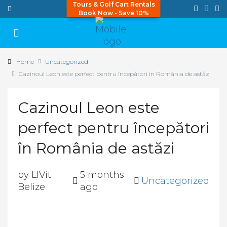
Tours & Golf Cart Rentals
Book Now - Save 10%
Home
Uncategorized
Cazinoul Leon este perfect pentru începători în România de astăzi
Cazinoul Leon este
perfect pentru începători
în România de astăzi
by LIVit
5 months
Uncategorized
Belize
ago