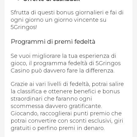
Sfrutta di questi bonus giornalieri e fai di
ogni giorno un giorno vincente su
5Gringos!
Programmi di premi fedeltà
Se vuoi migliorare la tua esperienza di
gioco, il programma fedeltà di 5Gringos
Casino può davvero fare la differenza.
Grazie ai vari livelli di fedeltà, potrai salire
la classifica e ottenere benefici e bonus
straordinari che faranno ogni
scommessa davvero gratificante.
Giocando, raccoglierai punti premio che
potrai convertire con sconti esclusivi, giri
gratuiti o perfino premi in denaro.