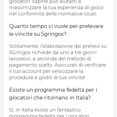
giocatori; capirle può aiutarti a
massimizzare la tua esperienza di gioco
nel conformità delle normative locali.
Quanto tempo ci vuole per prelevare
le vincite su 5gringos?
Solitamente, l’elaborazione dei prelievi su
5Gringos richiede da uno a tre giorni
lavorativi, a seconda del metodo di
pagamento scelto. Assicurati di verificare
il tuo account per velocizzare la
procedura e goditi le tue vincite!
Esiste un programma fedeltà per i
giocatori che ritornano in Italia?
Sì, in Italia esiste un fantastico
programma fedeltà per i giocatori