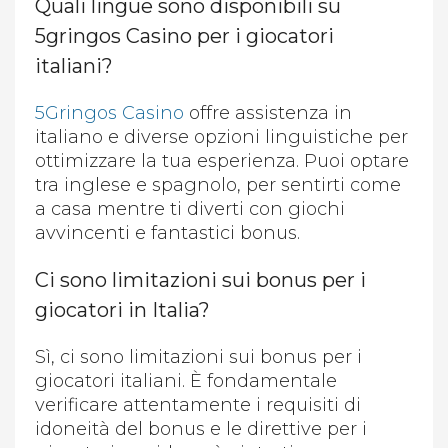
Quali lingue sono disponibili su
5gringos Casino per i giocatori
italiani?
5Gringos Casino
offre assistenza in
italiano e diverse opzioni linguistiche per
ottimizzare la tua esperienza. Puoi optare
tra inglese e spagnolo, per sentirti come
a casa mentre ti diverti con giochi
avvincenti e fantastici bonus.
Ci sono limitazioni sui bonus per i
giocatori in Italia?
Sì, ci sono limitazioni sui bonus per i
giocatori italiani. È fondamentale
verificare attentamente i requisiti di
idoneità del bonus e le direttive per i