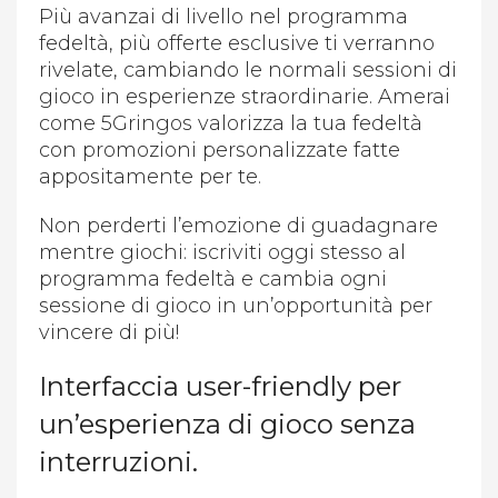
Più avanzai di livello nel programma
fedeltà, più offerte esclusive ti verranno
rivelate, cambiando le normali sessioni di
gioco in esperienze straordinarie. Amerai
come 5Gringos valorizza la tua fedeltà
con promozioni personalizzate fatte
appositamente per te.
Non perderti l’emozione di guadagnare
mentre giochi: iscriviti oggi stesso al
programma fedeltà e cambia ogni
sessione di gioco in un’opportunità per
vincere di più!
Interfaccia user-friendly per
un’esperienza di gioco senza
interruzioni.