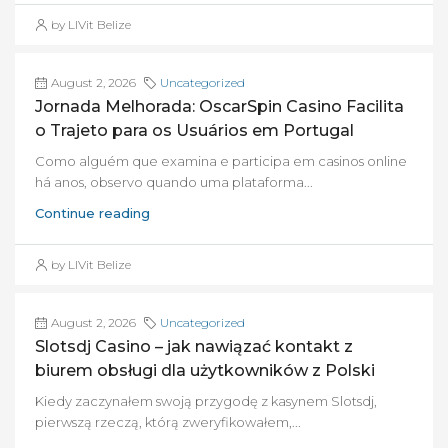
by LIVit Belize
August 2, 2026
Uncategorized
Jornada Melhorada: OscarSpin Casino Facilita
o Trajeto para os Usuários em Portugal
Como alguém que examina e participa em casinos online
há anos, observo quando uma plataforma...
Continue reading
by LIVit Belize
August 2, 2026
Uncategorized
Slotsdj Casino – jak nawiązać kontakt z
biurem obsługi dla użytkowników z Polski
Kiedy zaczynałem swoją przygodę z kasynem Slotsdj,
pierwszą rzeczą, którą zweryfikowałem,...