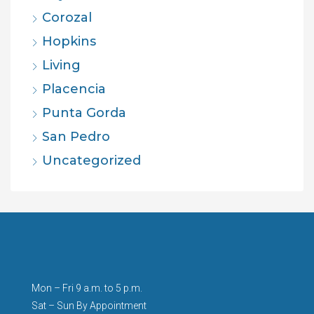
Corozal
Hopkins
Living
Placencia
Punta Gorda
San Pedro
Uncategorized
Mon – Fri 9 a.m. to 5 p.m.
Sat – Sun By Appointment