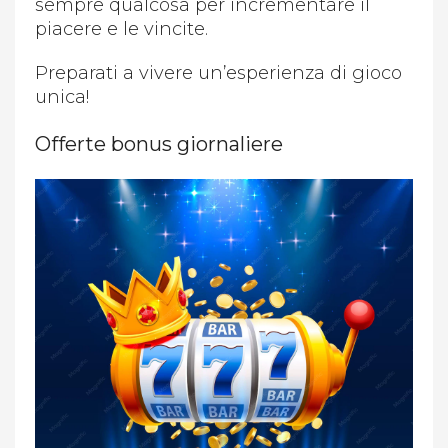
sempre qualcosa per incrementare il
piacere e le vincite.
Preparati a vivere un’esperienza di gioco
unica!
Offerte bonus giornaliere