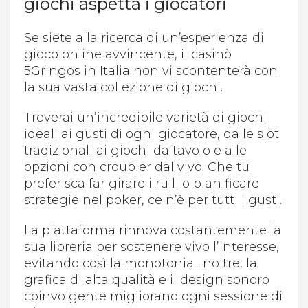
giochi aspetta i giocatori
Se siete alla ricerca di un’esperienza di
gioco online avvincente, il casinò
5Gringos in Italia non vi scontenterà con
la sua vasta collezione di giochi.
Troverai un’incredibile varietà di giochi
ideali ai gusti di ogni giocatore, dalle slot
tradizionali ai giochi da tavolo e alle
opzioni con croupier dal vivo. Che tu
preferisca far girare i rulli o pianificare
strategie nel poker, ce n’è per tutti i gusti.
La piattaforma rinnova costantemente la
sua libreria per sostenere vivo l’interesse,
evitando così la monotonia. Inoltre, la
grafica di alta qualità e il design sonoro
coinvolgente migliorano ogni sessione di