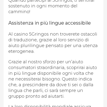
Quando partecipi al 5Gringos, ti sentirai
sostenuto in ogni momento del
cammino!
Assistenza in più lingue accessibile
Al casino 5Gringos non troverete ostacoli
di traduzione, grazie al loro servizio di
aiuto plurilingue pensato per una utenza
eterogenea.
Grazie al nostro sforzo per un’aiuto
consumatori straordinaria, scoprirai aiuto
in più lingue disponibile ogni volta che
ne necessiterai bisogno. Questo indica
che, a prescindere da dove ti sei o dalla
lingua che parli, ci sarà sempre un
gruppo pronto ad aiutarti.
La loro disponibilità mondiale assicura