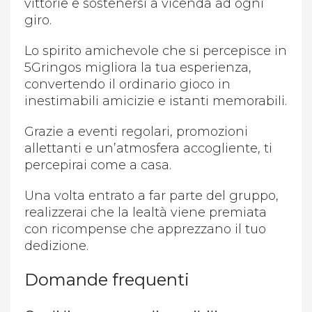
vittorie e sostenersi a vicenda ad ogni
giro.
Lo spirito amichevole che si percepisce in
5Gringos migliora la tua esperienza,
convertendo il ordinario gioco in
inestimabili amicizie e istanti memorabili.
Grazie a eventi regolari, promozioni
allettanti e un’atmosfera accogliente, ti
percepirai come a casa.
Una volta entrato a far parte del gruppo,
realizzerai che la lealtà viene premiata
con ricompense che apprezzano il tuo
dedizione.
Domande frequenti