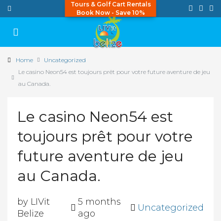
Tours & Golf Cart Rentals
Book Now - Save 10%
Home
Uncategorized
Le casino Neon54 est toujours prêt pour votre future aventure de jeu
au Canada.
Le casino Neon54 est
toujours prêt pour votre
future aventure de jeu
au Canada.
by LIVit
5 months
Uncategorized
Belize
ago