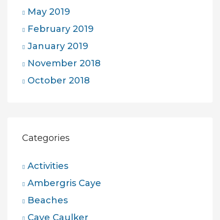
May 2019
February 2019
January 2019
November 2018
October 2018
Categories
Activities
Ambergris Caye
Beaches
Caye Caulker