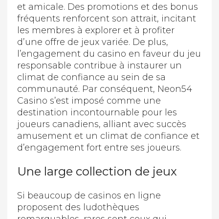
et amicale. Des promotions et des bonus
fréquents renforcent son attrait, incitant
les membres à explorer et à profiter
d’une offre de jeux variée. De plus,
l’engagement du casino en faveur du jeu
responsable contribue à instaurer un
climat de confiance au sein de sa
communauté. Par conséquent, Neon54
Casino s’est imposé comme une
destination incontournable pour les
joueurs canadiens, alliant avec succès
amusement et un climat de confiance et
d’engagement fort entre ses joueurs.
Une large collection de jeux
Si beaucoup de casinos en ligne
proposent des ludothèques