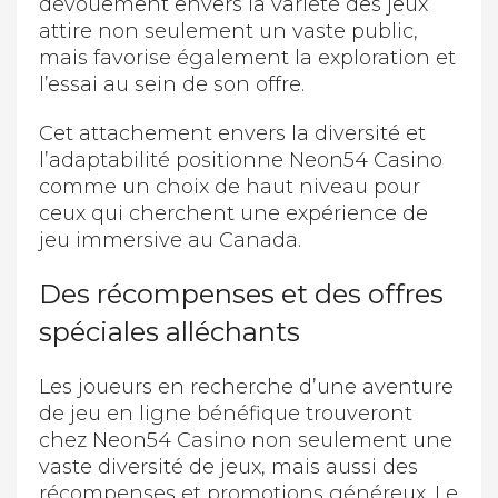
dévouement envers la variété des jeux
attire non seulement un vaste public,
mais favorise également la exploration et
l’essai au sein de son offre.
Cet attachement envers la diversité et
l’adaptabilité positionne Neon54 Casino
comme un choix de haut niveau pour
ceux qui cherchent une expérience de
jeu immersive au Canada.
Des récompenses et des offres
spéciales alléchants
Les joueurs en recherche d’une aventure
de jeu en ligne bénéfique trouveront
chez Neon54 Casino non seulement une
vaste diversité de jeux, mais aussi des
récompenses et promotions généreux. Le