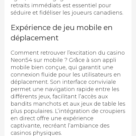
retraits immédiats est essentiel pour
séduire et fidéliser les joueurs canadiens.
Expérience de jeu mobile en
déplacement
Comment retrouver l’excitation du casino
Neon54 sur mobile ? Grâce à son appli
mobile bien conçue, qui garantit une
connexion fluide pour les utilisateurs en
déplacement. Son interface conviviale
permet une navigation rapide entre les
différents jeux, facilitant l’accès aux
bandits manchots et aux jeux de table les
plus populaires. L’intégration de croupiers
en direct offre une expérience
captivante, recréant l’ambiance des
casinos physiques.