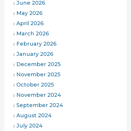
June 2026
May 2026
April 2026
March 2026
February 2026
January 2026
December 2025
November 2025
October 2025
November 2024
September 2024
August 2024
July 2024