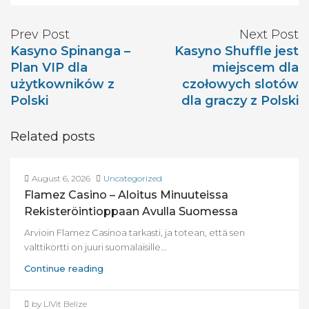
Prev Post
Next Post
Kasyno Spinanga –
Kasyno Shuffle jest
Plan VIP dla
miejscem dla
użytkowników z
czołowych slotów
Polski
dla graczy z Polski
Related posts
August 6, 2026
Uncategorized
Flamez Casino – Aloitus Minuuteissa
Rekisteröintioppaan Avulla Suomessa
Arvioin Flamez Casinoa tarkasti, ja totean, että sen
valttikortti on juuri suomalaisille...
Continue reading
by LIVit Belize