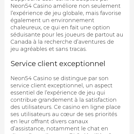
Neon54 Casino améliore non seulement
l’expérience de jeu globale, mais favorise
également un environnement
chaleureux, ce qui en fait une option
séduisante pour les joueurs de partout au
Canada à la recherche d’aventures de
jeu agréables et sans tracas.
Service client exceptionnel
Neon54 Casino se distingue par son
service client exceptionnel, un aspect
essentiel de l’expérience de jeu qui
contribue grandement à la satisfaction
des utilisateurs. Ce casino en ligne place
ses utilisateurs au cœur de ses priorités
en leur offrant divers canaux
d’assistance, notamment le chat en