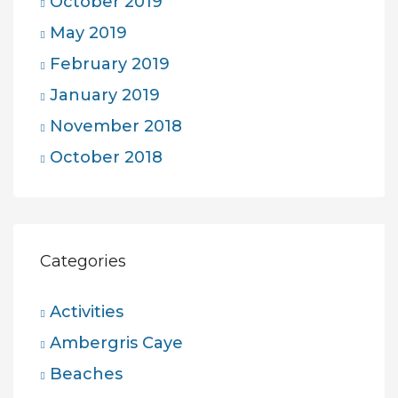
October 2019
May 2019
February 2019
January 2019
November 2018
October 2018
Categories
Activities
Ambergris Caye
Beaches