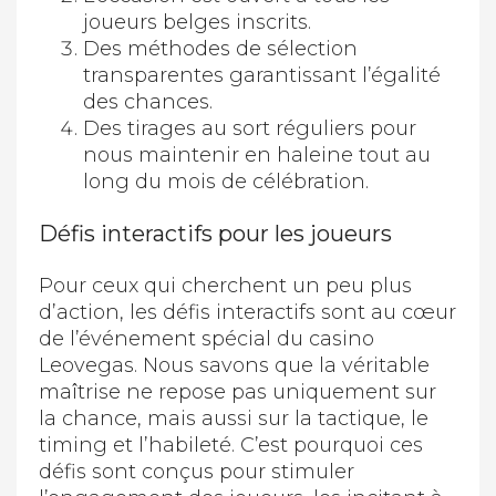
joueurs belges inscrits.
Des méthodes de sélection
transparentes garantissant l’égalité
des chances.
Des tirages au sort réguliers pour
nous maintenir en haleine tout au
long du mois de célébration.
Défis interactifs pour les joueurs
Pour ceux qui cherchent un peu plus
d’action, les défis interactifs sont au cœur
de l’événement spécial du casino
Leovegas. Nous savons que la véritable
maîtrise ne repose pas uniquement sur
la chance, mais aussi sur la tactique, le
timing et l’habileté. C’est pourquoi ces
défis sont conçus pour stimuler