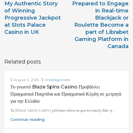
My Authentic Story
Prepared to Engage
of Winning
in Real-time
Progressive Jackpot
Blackjack or
at Slots Palace
Roulette Become a
Casino in UK
part of Librabet
Gaming Platform in
Canada
Related posts
August 2, 2026
Uncategorized
Το γνωστό Blaze Spins Casino Προβάλλει
Πραγματικά Παιχνίδια και Πραγματικά Κέρδη σε μετρητά
για την Ελλάδα
Το Blaze Spins Casino χτίστηκε πάνω σε μια κεντρική ιδέα: η...
Continue reading