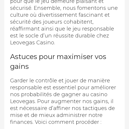
pour que le jeu demeure plaisant et
sécurisé. Ensemble, nous fomentons une
culture où divertissement fascinant et
sécurité des joueurs cohabitent,
réaffirmant ainsi que le jeu responsable
est le socle d’un réussite durable chez
Leovegas Casino.
Astuces pour maximiser vos
gains
Garder le contrôle et jouer de manière
responsable est essentiel pour améliorer
nos probabilités de gagner au casino
Leovegas. Pour augmenter nos gains, il
est nécessaire d’affiner nos tactiques de
mise et de mieux administrer notre
finances. Voici comment procéder :