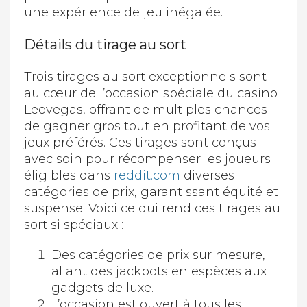
une expérience de jeu inégalée.
Détails du tirage au sort
Trois tirages au sort exceptionnels sont
au cœur de l’occasion spéciale du casino
Leovegas, offrant de multiples chances
de gagner gros tout en profitant de vos
jeux préférés. Ces tirages sont conçus
avec soin pour récompenser les joueurs
éligibles dans
reddit.com
diverses
catégories de prix, garantissant équité et
suspense. Voici ce qui rend ces tirages au
sort si spéciaux :
Des catégories de prix sur mesure,
allant des jackpots en espèces aux
gadgets de luxe.
L’occasion est ouvert à tous les