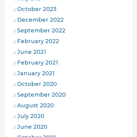
October 2023
December 2022
September 2022
February 2022
June 2021
February 2021
January 2021
October 2020
September 2020
August 2020
July 2020
June 2020