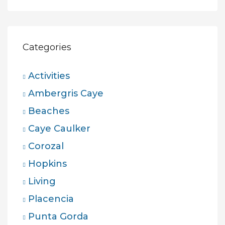
Categories
Activities
Ambergris Caye
Beaches
Caye Caulker
Corozal
Hopkins
Living
Placencia
Punta Gorda