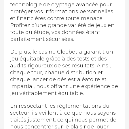
technologie de cryptage avancée pour
protéger vos informations personnelles
et financières contre toute menace.
Profitez d’une grande variété de jeux en
toute quiétude, vos données étant
parfaitement sécurisées.
De plus, le casino Cleobetra garantit un
jeu équitable grâce à des tests et des
audits rigoureux de ses résultats. Ainsi,
chaque tour, chaque distribution et
chaque lancer de dés est aléatoire et
impartial, nous offrant une expérience de
jeu véritablement équitable.
En respectant les réglementations du
secteur, ils veillent à ce que nous soyons
traités justement, ce qui nous permet de
nous concentrer sur le plaisir de jouer.