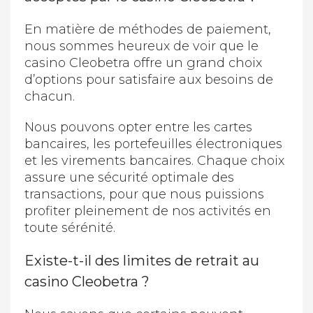
En matière de méthodes de paiement,
nous sommes heureux de voir que le
casino Cleobetra offre un grand choix
d’options pour satisfaire aux besoins de
chacun.
Nous pouvons opter entre les cartes
bancaires, les portefeuilles électroniques
et les virements bancaires. Chaque choix
assure une sécurité optimale des
transactions, pour que nous puissions
profiter pleinement de nos activités en
toute sérénité.
Existe-t-il des limites de retrait au
casino Cleobetra ?