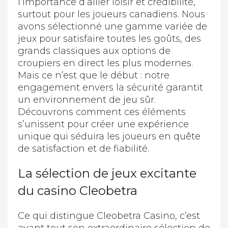
l’importance d’allier loisir et crédibilité,
surtout pour les joueurs canadiens. Nous
avons sélectionné une gamme variée de
jeux pour satisfaire toutes les goûts, des
grands classiques aux options de
croupiers en direct les plus modernes.
Mais ce n’est que le début : notre
engagement envers la sécurité garantit
un environnement de jeu sûr.
Découvrons comment ces éléments
s’unissent pour créer une expérience
unique qui séduira les joueurs en quête
de satisfaction et de fiabilité.
La sélection de jeux excitante
du casino Cleobetra
Ce qui distingue Cleobetra Casino, c’est
avant tout son extraordinaire sélection de