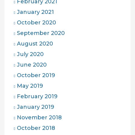
February 2021
January 2021
October 2020
September 2020
August 2020
July 2020
June 2020
October 2019
May 2019
February 2019
January 2019
November 2018
October 2018