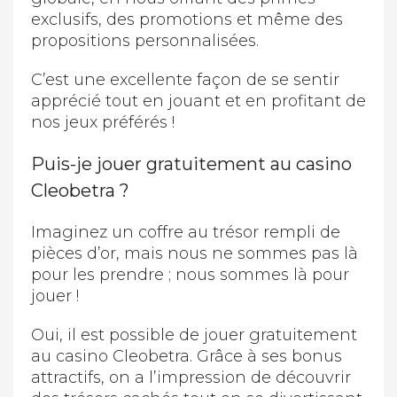
exclusifs, des promotions et même des
propositions personnalisées.
C’est une excellente façon de se sentir
apprécié tout en jouant et en profitant de
nos jeux préférés !
Puis-je jouer gratuitement au casino
Cleobetra ?
Imaginez un coffre au trésor rempli de
pièces d’or, mais nous ne sommes pas là
pour les prendre ; nous sommes là pour
jouer !
Oui, il est possible de jouer gratuitement
au casino Cleobetra. Grâce à ses bonus
attractifs, on a l’impression de découvrir