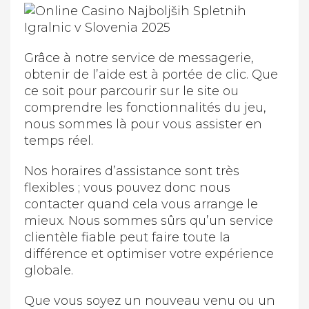
Grâce à notre service de messagerie,
obtenir de l’aide est à portée de clic. Que
ce soit pour parcourir sur le site ou
comprendre les fonctionnalités du jeu,
nous sommes là pour vous assister en
temps réel.
Nos horaires d’assistance sont très
flexibles ; vous pouvez donc nous
contacter quand cela vous arrange le
mieux. Nous sommes sûrs qu’un service
clientèle fiable peut faire toute la
différence et optimiser votre expérience
globale.
Que vous soyez un nouveau venu ou un