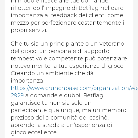
in modo efficace alle tue domande,
riflettendo l’impegno di Betflag nel dare
importanza al feedback dei clienti come
mezzo per perfezionare costantemente i
propri servizi.
Che tu sia un principiante o un veterano
del gioco, un personale di supporto
tempestivo e competente può potenziare
notevolmente la tua esperienza di gioco.
Creando un ambiente che dà
importanza
https://www.crunchbase.com/organization/we
2929
a domande e dubbi, Betflag
garantisce tu non sia solo un
partecipante qualunque, ma un membro
prezioso della comunità del casinò,
aprendo la strada a un’esperienza di
gioco eccellente.