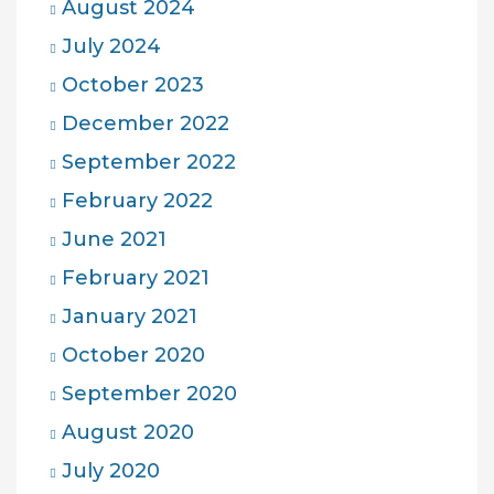
August 2024
July 2024
October 2023
December 2022
September 2022
February 2022
June 2021
February 2021
January 2021
October 2020
September 2020
August 2020
July 2020