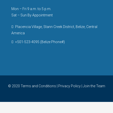
Mon – Fri 9 a.m. to 5 p.m.
Sat – Sun By Appointment
Placencia Village, Stann Creek District, Belize, Central
America
+501-523-4095 (Belize Phone#)
© 2020
Terms and Conditions
|
Privacy Policy
|
Join the Team