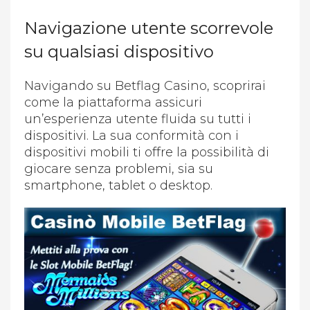
Navigazione utente scorrevole
su qualsiasi dispositivo
Navigando su Betflag Casino, scoprirai
come la piattaforma assicuri
un’esperienza utente fluida su tutti i
dispositivi. La sua conformità con i
dispositivi mobili ti offre la possibilità di
giocare senza problemi, sia su
smartphone, tablet o desktop.