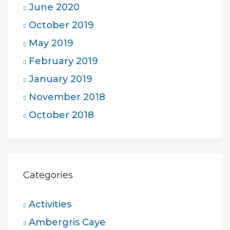
June 2020
October 2019
May 2019
February 2019
January 2019
November 2018
October 2018
Categories
Activities
Ambergris Caye