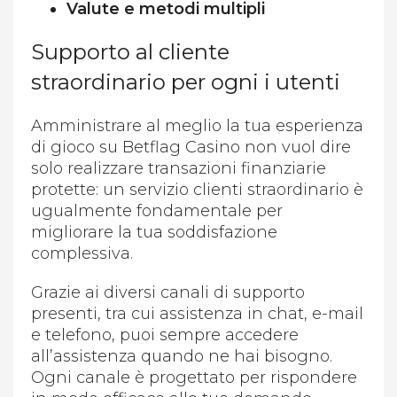
Valute e metodi multipli
Supporto al cliente
straordinario per ogni i utenti
Amministrare al meglio la tua esperienza
di gioco su Betflag Casino non vuol dire
solo realizzare transazioni finanziarie
protette: un servizio clienti straordinario è
ugualmente fondamentale per
migliorare la tua soddisfazione
complessiva.
Grazie ai diversi canali di supporto
presenti, tra cui assistenza in chat, e-mail
e telefono, puoi sempre accedere
all’assistenza quando ne hai bisogno.
Ogni canale è progettato per rispondere