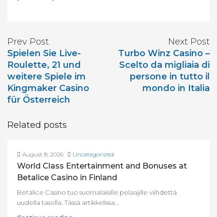
Prev Post
Next Post
Spielen Sie Live-
Turbo Winz Casino –
Roulette, 21 und
Scelto da migliaia di
weitere Spiele im
persone in tutto il
Kingmaker Casino
mondo in Italia
für Österreich
Related posts
August 8, 2026
Uncategorized
World Class Entertainment and Bonuses at
Betalice Casino in Finland
Betalice Casino tuo suomalaisille pelaajille viihdettä
uudella tasolla. Tässä artikkelissa...