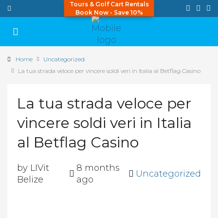
Tours & Golf Cart Rentals
Book Now - Save 10%
Home
Uncategorized
La tua strada veloce per vincere soldi veri in Italia al Betflag Casino
La tua strada veloce per
vincere soldi veri in Italia
al Betflag Casino
by LIVit
8 months
Uncategorized
Belize
ago