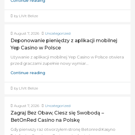
Continue reading
by LIVit Belize
August 7, 2026
Uncategorized
Deponowanie pieniędzy z aplikacji mobilnej
Yep Casino w Polsce
Używanie z aplikacji mobilnej Yep Casino w Polsce otwiera
przed graczami zupełnie nowy wymiar...
Continue reading
by LIVit Belize
August 7, 2026
Uncategorized
Zagraj Bez Obaw, Ciesz się Swobodą –
BetOnRed Casino na Polskę
Gdy pierwszy raz otworzyłem stronę Betonred Kasyno