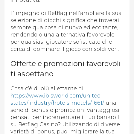
innovativa.
L’impegno di Betflag nell’ampliare la sua
selezione di giochi significa che troverai
sempre qualcosa di nuovo ed eccitante,
rendendolo una alternativa favorevole
per qualsiasi giocatore sofisticato che
cerca di dominare il gioco con soldi veri.
Offerte e promozioni favorevoli
ti aspettano
Cosa c’è di più allettante di
https://www.ibisworld.com/united-
states/industry/hotels-motels/1661/
una
serie di bonus e promozioni vantaggiosi
pensati per incrementare il tuo bankroll
su Betflag Casino? Utilizzando di diverse
varietà di bonus, puoi migliorare la tua