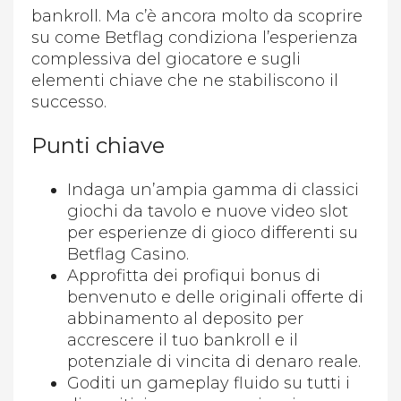
bankroll. Ma c’è ancora molto da scoprire
su come Betflag condiziona l’esperienza
complessiva del giocatore e sugli
elementi chiave che ne stabiliscono il
successo.
Punti chiave
Indaga un’ampia gamma di classici
giochi da tavolo e nuove video slot
per esperienze di gioco differenti su
Betflag Casino.
Approfitta dei profiqui bonus di
benvenuto e delle originali offerte di
abbinamento al deposito per
accrescere il tuo bankroll e il
potenziale di vincita di denaro reale.
Goditi un gameplay fluido su tutti i