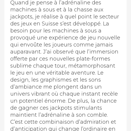
Quand je pense à l’adrénaline des
machines à sous et à la chasse aux
jackpots, je réalise à quel point le secteur
des jeux en Suisse s’est développé. La
besoin pour les machines à sous a
provoqué une expérience de jeu nouvelle
qui envoûte les joueurs comme jamais
auparavant. J’ai observé que l’immersion
offerte par ces nouvelles plate-formes
sublime chaque tour, métamorphosant
le jeu en une véritable aventure. Le
design, les graphismes et les sons
d’ambiance me plongent dans un
univers vibrant où chaque instant recèle
un potentiel énorme. De plus, la chance
de gagner ces jackpots stimulants
maintient l’adrénaline à son comble.
C’est cette combinaison d’admiration et
d’anticipation qui change l’ordinaire en