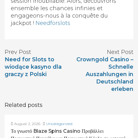
session inoubliable. Alors, découvrons
ensemble les chances infinies et
engageons-nous à la conquête du
jackpot !
Needforslots
Prev Post
Next Post
Need for Slots to
Crowngold Casino –
wiodące kasyno dla
Schnelle
graczy z Polski
Auszahlungen in
Deutschland
erleben
Related posts
August 2, 2026
Uncategorized
Το γνωστό Blaze Spins Casino Προβάλλει