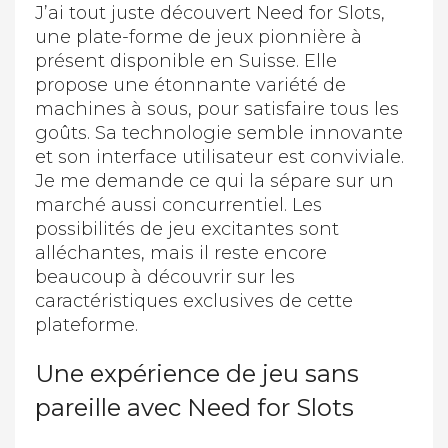
J’ai tout juste découvert Need for Slots,
une plate-forme de jeux pionnière à
présent disponible en Suisse. Elle
propose une étonnante variété de
machines à sous, pour satisfaire tous les
goûts. Sa technologie semble innovante
et son interface utilisateur est conviviale.
Je me demande ce qui la sépare sur un
marché aussi concurrentiel. Les
possibilités de jeu excitantes sont
alléchantes, mais il reste encore
beaucoup à découvrir sur les
caractéristiques exclusives de cette
plateforme.
Une expérience de jeu sans
pareille avec Need for Slots