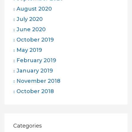
August 2020
July 2020
June 2020
October 2019
May 2019
February 2019
January 2019
November 2018
October 2018
Categories