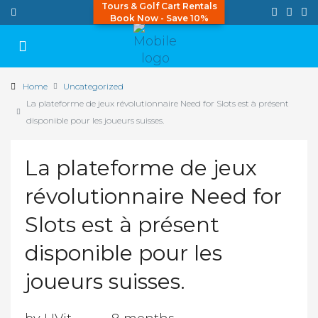
Tours & Golf Cart Rentals
Book Now - Save 10%
Home
Uncategorized
La plateforme de jeux révolutionnaire Need for Slots est à présent
disponible pour les joueurs suisses.
La plateforme de jeux
révolutionnaire Need for
Slots est à présent
disponible pour les
joueurs suisses.