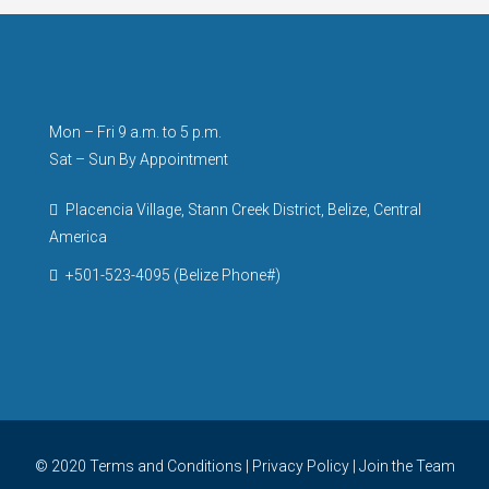
Mon – Fri 9 a.m. to 5 p.m.
Sat – Sun By Appointment
Placencia Village, Stann Creek District, Belize, Central
America
+501-523-4095 (Belize Phone#)
© 2020
Terms and Conditions
|
Privacy Policy
|
Join the Team