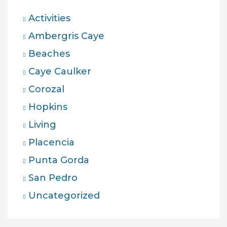
Activities
Ambergris Caye
Beaches
Caye Caulker
Corozal
Hopkins
Living
Placencia
Punta Gorda
San Pedro
Uncategorized