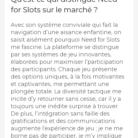
for Slots sur le marché ?
Avec son système conviviale qui fait la
navigation d’une aisance enfantine, on
saisit aisément pourquoi Need for Slots
me fascine. La plateforme se distingue
par ses systèmes de jeu innovantes,
élaborées pour maximiser l’participation
des participants. Chaque jeu présente
des options uniques, à la fois motivantes
et captivantes, me permettant une
plongée totale. La diversité tactique me
incite d’y retourner sans cesse, car il y a
toujours une inédite surprise à trouver.
De plus, l’intégration sans faille des
gratifications et des communications
augmente l’expérience de jeu ; je ne me
borne pas de participer, je m’y implique