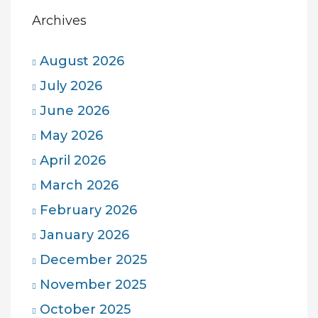
Archives
August 2026
July 2026
June 2026
May 2026
April 2026
March 2026
February 2026
January 2026
December 2025
November 2025
October 2025