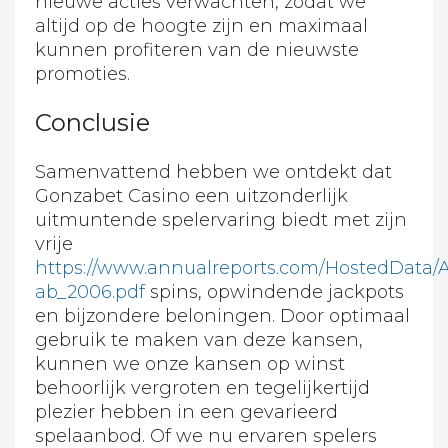
nieuwe acties verwachten, zodat we
altijd op de hoogte zijn en maximaal
kunnen profiteren van de nieuwste
promoties.
Conclusie
Samenvattend hebben we ontdekt dat
Gonzabet Casino een uitzonderlijk
uitmuntende spelervaring biedt met zijn
vrije
https://www.annualreports.com/HostedData/
ab_2006.pdf
spins, opwindende jackpots
en bijzondere beloningen. Door optimaal
gebruik te maken van deze kansen,
kunnen we onze kansen op winst
behoorlijk vergroten en tegelijkertijd
plezier hebben in een gevarieerd
spelaanbod. Of we nu ervaren spelers