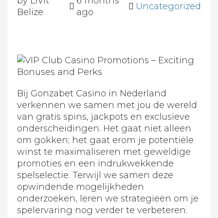
by LIVit
6 months
Uncategorized
Belize
ago
Bij Gonzabet Casino in Nederland
verkennen we samen met jou de wereld
van gratis spins, jackpots en exclusieve
onderscheidingen. Het gaat niet alleen
om gokken; het gaat erom je potentiële
winst te maximaliseren met geweldige
promoties en een indrukwekkende
spelselectie. Terwijl we samen deze
opwindende mogelijkheden
onderzoeken, leren we strategieën om je
spelervaring nog verder te verbeteren.