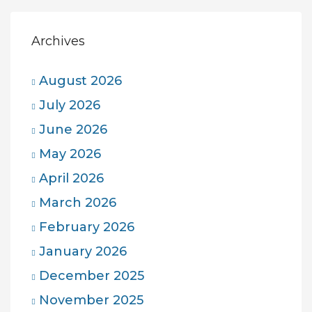
Archives
August 2026
July 2026
June 2026
May 2026
April 2026
March 2026
February 2026
January 2026
December 2025
November 2025