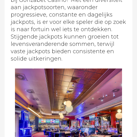
bij Gonzabet Casino? Met een diversiteit
aan jackpotsoorten, waaronder
progressieve, constante en dagelijks
jackpots, is er voor elke speler die op zoek
is naar fortuin wel iets te ontdekken.
Stijgende jackpots kunnen groeien tot
levensveranderende sommen, terwijl
vaste jackpots bieden consistente en
solide uitkeringen.