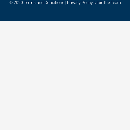
© 2020
Terms and Conditions
|
Privacy Policy
|
Join the Team