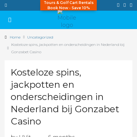
Tours & Golf Cart Rentals
Book Now - Save 10%
Home
Uncategorized
Kosteloze spins, jackpotten en onderscheidingen in Nederland bij
Gonzabet Casino
Kosteloze spins,
jackpotten en
onderscheidingen in
Nederland bij Gonzabet
Casino