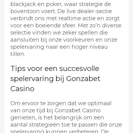
blackjack en poker, waar strategie de
boventoon voert. De live dealer-sectie
verbindt ons met realtime actie en zorgt
voor een boeiende sfeer. Met zo’n diverse
selectie vinden we zeker spellen die
aansluiten bij onze voorkeuren en onze
spelervaring naar een hoger niveau
tillen.
Tips voor een succesvolle
spelervaring bij Gonzabet
Casino
Om ervoor te zorgen dat we optimaal
van onze tijd bij Gonzabet Casino
genieten, is het belangrijk om een
aantal strategieën toe te passen die onze
spelervaring kunnen verbeteren. De