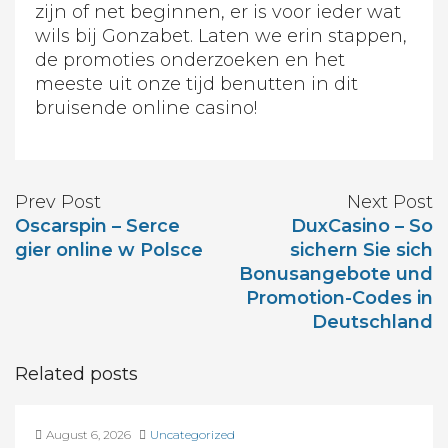
zijn of net beginnen, er is voor ieder wat
wils bij Gonzabet. Laten we erin stappen,
de promoties onderzoeken en het
meeste uit onze tijd benutten in dit
bruisende online casino!
Prev Post
Next Post
Oscarspin – Serce
DuxCasino – So
gier online w Polsce
sichern Sie sich
Bonusangebote und
Promotion-Codes in
Deutschland
Related posts
August 6, 2026
Uncategorized