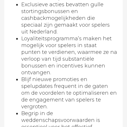
Exclusieve acties bevatten gulle
stortingsbonussen en
cashbackmogelijkheden die
speciaal zijn gemaakt voor spelers
uit Nederland.
Loyaliteitsprogramma’s maken het
mogelijk voor spelers in staat
punten te verdienen, waarmee ze na
verloop van tijd substantiële
bonussen en incentives kunnen
ontvangen.
Blijf nieuwe promoties en
spelupdates frequent in de gaten
om de voordelen te optimaliseren en
de engagement van spelers te
vergroten.
Begrip in de
weddenschapsvoorwaarden is
essentieel voor het effectief