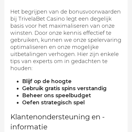
Het begrijpen van de bonusvoorwaarden
bij TrivelaBet Casino legt een degelijk
basis voor het maximaliseren van onze
winsten. Door onze kennis effectief te
gebruiken, kunnen we onze spelervaring
optimaliseren en onze mogelijke
uitbetalingen verhogen. Hier zijn enkele
tips van experts om in gedachten te
houden:
Blijf op de hoogte
Gebruik gratis spins verstandig
Beheer ons speelbudget
Oefen strategisch spel
Klantenondersteuning en -
informatie