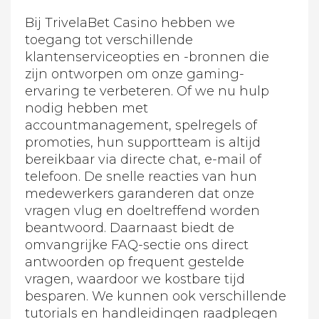
Bij TrivelaBet Casino hebben we
toegang tot verschillende
klantenserviceopties en -bronnen die
zijn ontworpen om onze gaming-
ervaring te verbeteren. Of we nu hulp
nodig hebben met
accountmanagement, spelregels of
promoties, hun supportteam is altijd
bereikbaar via directe chat, e-mail of
telefoon. De snelle reacties van hun
medewerkers garanderen dat onze
vragen vlug en doeltreffend worden
beantwoord. Daarnaast biedt de
omvangrijke FAQ-sectie ons direct
antwoorden op frequent gestelde
vragen, waardoor we kostbare tijd
besparen. We kunnen ook verschillende
tutorials en handleidingen raadplegen