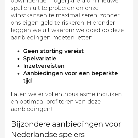
opwindende mogelijkheid om nieuwe
spellen uit te proberen en onze
winstkansen te maximaliseren, zonder
ons eigen geld te riskeren. Hieronder
leggen we uit waarom we goed op deze
aanbiedingen moeten letten:
Geen storting vereist
Spelvariatie
Inzetvereisten
Aanbiedingen voor een beperkte
tijd
Laten we er vol enthousiasme induiken
en optimaal profiteren van deze
aanbiedingen!
Bijzondere aanbiedingen voor
Nederlandse spelers