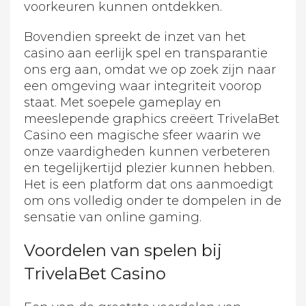
voorkeuren kunnen ontdekken.
Bovendien spreekt de inzet van het
casino aan eerlijk spel en transparantie
ons erg aan, omdat we op zoek zijn naar
een omgeving waar integriteit voorop
staat. Met soepele gameplay en
meeslepende graphics creëert TrivelaBet
Casino een magische sfeer waarin we
onze vaardigheden kunnen verbeteren
en tegelijkertijd plezier kunnen hebben.
Het is een platform dat ons aanmoedigt
om ons volledig onder te dompelen in de
sensatie van online gaming.
Voordelen van spelen bij
TrivelaBet Casino