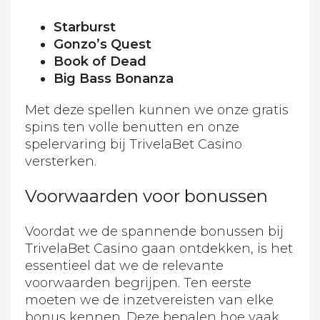
Starburst
Gonzo’s Quest
Book of Dead
Big Bass Bonanza
Met deze spellen kunnen we onze gratis
spins ten volle benutten en onze
spelervaring bij TrivelaBet Casino
versterken.
Voorwaarden voor bonussen
Voordat we de spannende bonussen bij
TrivelaBet Casino gaan ontdekken, is het
essentieel dat we de relevante
voorwaarden begrijpen. Ten eerste
moeten we de inzetvereisten van elke
bonus kennen. Deze bepalen hoe vaak