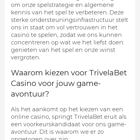
om onze spelstrategie en algemene
kennis van het spel te verbeteren. Deze
sterke ondersteuningsinfrastructuur stelt
ons in staat om vol vertrouwen in het
casino te spelen, zodat we ons kunnen
concentreren op wat we het liefst doen:
genieten van het spel en onze winst
vergroten.
Waarom kiezen voor TrivelaBet
Casino voor jouw game-
avontuur?
Als het aankomt op het kiezen van een
online casino, springt TrivelaBet eruit als
een voorkeurskandidaat voor ons game-
avontuur. Dit is waarom we er zo
opgetogen over zijn: