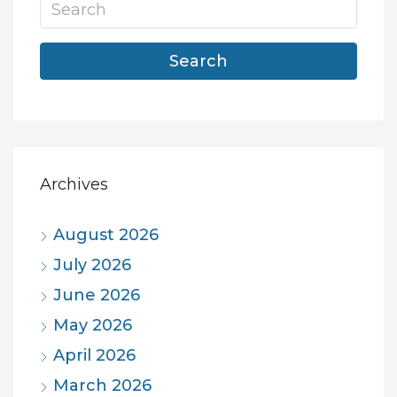
Search
Archives
August 2026
July 2026
June 2026
May 2026
April 2026
March 2026