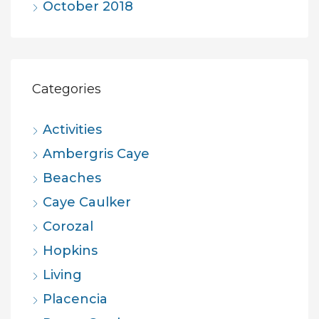
October 2018
Categories
Activities
Ambergris Caye
Beaches
Caye Caulker
Corozal
Hopkins
Living
Placencia