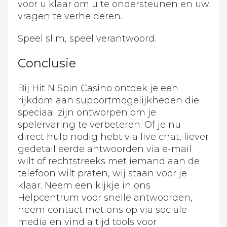
voor u klaar om u te ondersteunen en uw
vragen te verhelderen.
Speel slim, speel verantwoord.
Conclusie
Bij Hit N Spin Casino ontdek je een
rijkdom aan supportmogelijkheden die
speciaal zijn ontworpen om je
spelervaring te verbeteren. Of je nu
direct hulp nodig hebt via live chat, liever
gedetailleerde antwoorden via e-mail
wilt of rechtstreeks met iemand aan de
telefoon wilt praten, wij staan voor je
klaar. Neem een kijkje in ons
Helpcentrum voor snelle antwoorden,
neem contact met ons op via sociale
media en vind altijd tools voor