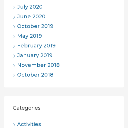
July 2020
June 2020
October 2019
May 2019
February 2019
January 2019
November 2018
October 2018
Categories
Activities