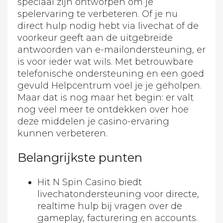
speciaal zijn ontworpen om je
spelervaring te verbeteren. Of je nu
direct hulp nodig hebt via livechat of de
voorkeur geeft aan de uitgebreide
antwoorden van e-mailondersteuning, er
is voor ieder wat wils. Met betrouwbare
telefonische ondersteuning en een goed
gevuld Helpcentrum voel je je geholpen.
Maar dat is nog maar het begin: er valt
nog veel meer te ontdekken over hoe
deze middelen je casino-ervaring
kunnen verbeteren.
Belangrijkste punten
Hit N Spin Casino biedt
livechatondersteuning voor directe,
realtime hulp bij vragen over de
gameplay, facturering en accounts.