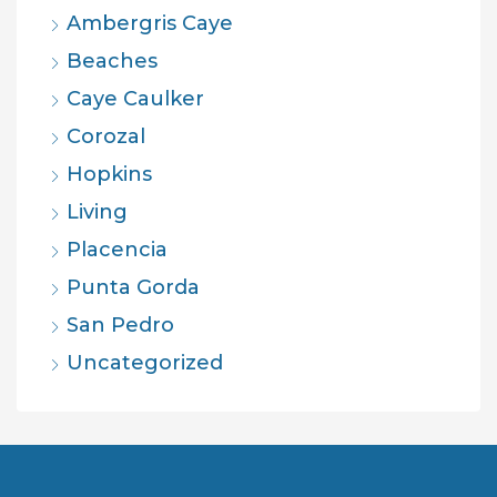
Ambergris Caye
Beaches
Caye Caulker
Corozal
Hopkins
Living
Placencia
Punta Gorda
San Pedro
Uncategorized