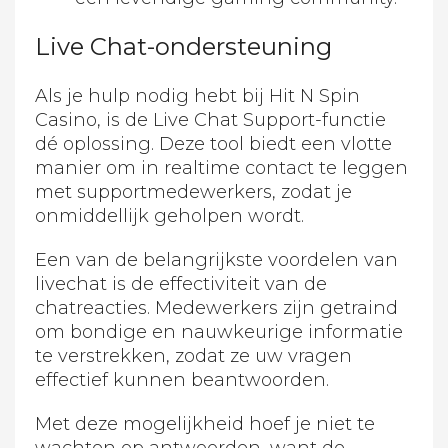
Live Chat-ondersteuning
Als je hulp nodig hebt bij Hit N Spin
Casino, is de Live Chat Support-functie
dé oplossing. Deze tool biedt een vlotte
manier om in realtime contact te leggen
met supportmedewerkers, zodat je
onmiddellijk geholpen wordt.
Een van de belangrijkste voordelen van
livechat is de effectiviteit van de
chatreacties. Medewerkers zijn getraind
om bondige en nauwkeurige informatie
te verstrekken, zodat ze uw vragen
effectief kunnen beantwoorden.
Met deze mogelijkheid hoef je niet te