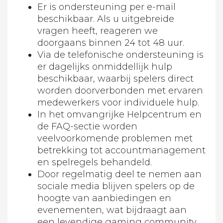
Er is ondersteuning per e-mail
beschikbaar. Als u uitgebreide
vragen heeft, reageren we
doorgaans binnen 24 tot 48 uur.
Via de telefonische ondersteuning is
er dagelijks onmiddellijk hulp
beschikbaar, waarbij spelers direct
worden doorverbonden met ervaren
medewerkers voor individuele hulp.
In het omvangrijke Helpcentrum en
de FAQ-sectie worden
veelvoorkomende problemen met
betrekking tot accountmanagement
en spelregels behandeld.
Door regelmatig deel te nemen aan
sociale media blijven spelers op de
hoogte van aanbiedingen en
evenementen, wat bijdraagt aan
een levendige gaming community.