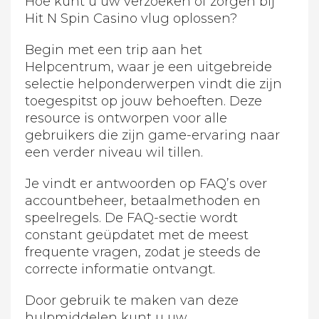
Hoe kunt u uw verzoeken of zorgen bij
Hit N Spin Casino vlug oplossen?
Begin met een trip aan het
Helpcentrum, waar je een uitgebreide
selectie helponderwerpen vindt die zijn
toegespitst op jouw behoeften. Deze
resource is ontworpen voor alle
gebruikers die zijn game-ervaring naar
een verder niveau wil tillen.
Je vindt er antwoorden op FAQ’s over
accountbeheer, betaalmethoden en
speelregels. De FAQ-sectie wordt
constant geüpdatet met de meest
frequente vragen, zodat je steeds de
correcte informatie ontvangt.
Door gebruik te maken van deze
hulpmiddelen kunt u uw