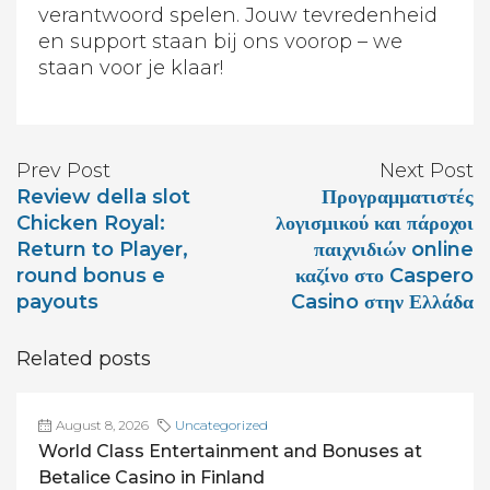
verantwoord spelen. Jouw tevredenheid
en support staan bij ons voorop – we
staan voor je klaar!
Prev Post
Next Post
Review della slot
Προγραμματιστές
Chicken Royal:
λογισμικού και πάροχοι
Return to Player,
παιχνιδιών online
round bonus e
καζίνο στο Caspero
payouts
Casino στην Ελλάδα
Related posts
August 8, 2026
Uncategorized
World Class Entertainment and Bonuses at
Betalice Casino in Finland