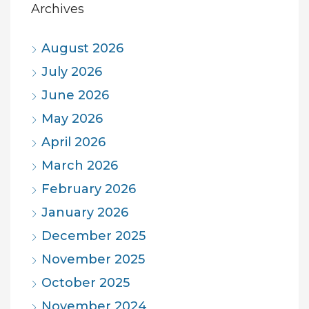
Archives
August 2026
July 2026
June 2026
May 2026
April 2026
March 2026
February 2026
January 2026
December 2025
November 2025
October 2025
November 2024