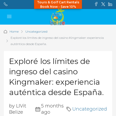
Tours & Golf Cart Rentals
Book Now - Save 10%
Home
Uncategorized
Exploré los límites de ingreso del casino Kingmaker: experiencia
auténtica desde España.
Exploré los límites de
ingreso del casino
Kingmaker: experiencia
auténtica desde España.
by LIVit
5 months
Uncategorized
Belize
ago