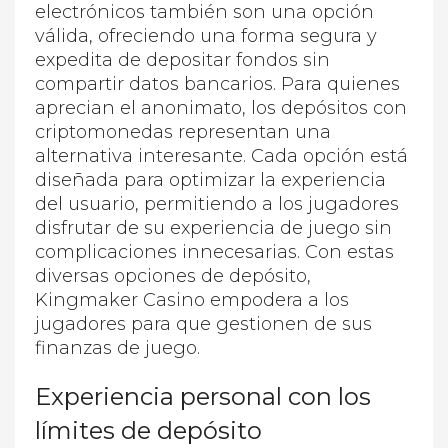
electrónicos también son una opción
válida, ofreciendo una forma segura y
expedita de depositar fondos sin
compartir datos bancarios. Para quienes
aprecian el anonimato, los depósitos con
criptomonedas representan una
alternativa interesante. Cada opción está
diseñada para optimizar la experiencia
del usuario, permitiendo a los jugadores
disfrutar de su experiencia de juego sin
complicaciones innecesarias. Con estas
diversas opciones de depósito,
Kingmaker Casino empodera a los
jugadores para que gestionen de sus
finanzas de juego.
Experiencia personal con los
límites de depósito