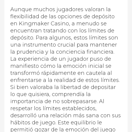
Aunque muchos jugadores valoran la
flexibilidad de las opciones de depósito
en Kingmaker Casino, a menudo se
encuentran tratando con los límites de
depósito. Para algunos, estos límites son
una instrumento crucial para mantener
la prudencia y la conciencia financiera.
La experiencia de un jugador puso de
manifiesto cómo la emoción inicial se
transformó rápidamente en cautela al
enfrentarse a la realidad de estos límites.
Si bien valoraba la libertad de depositar
lo que quisiera, comprendía la
importancia de no sobrepasarse. Al
respetar los límites establecidos,
desarrolló una relación más sana con sus
hábitos de juego. Este equilibrio le
permitió gozar de la emoción del juego