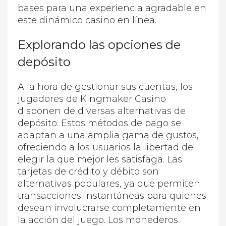
bases para una experiencia agradable en
este dinámico casino en línea.
Explorando las opciones de
depósito
A la hora de gestionar sus cuentas, los
jugadores de Kingmaker Casino
disponen de diversas alternativas de
depósito. Estos métodos de pago se
adaptan a una amplia gama de gustos,
ofreciendo a los usuarios la libertad de
elegir la que mejor les satisfaga. Las
tarjetas de crédito y débito son
alternativas populares, ya que permiten
transacciones instantáneas para quienes
desean involucrarse completamente en
la acción del juego. Los monederos