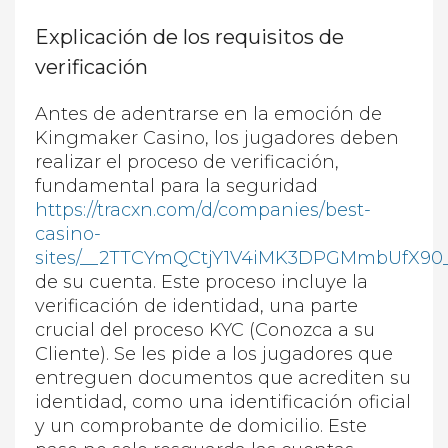
Explicación de los requisitos de
verificación
Antes de adentrarse en la emoción de
Kingmaker Casino, los jugadores deben
realizar el proceso de verificación,
fundamental para la seguridad
https://tracxn.com/d/companies/best-
casino-
sites/__2TTCYmQCtjY1V4iMK3DPGMmbUfX90_
de su cuenta. Este proceso incluye la
verificación de identidad, una parte
crucial del proceso KYC (Conozca a su
Cliente). Se les pide a los jugadores que
entreguen documentos que acrediten su
identidad, como una identificación oficial
y un comprobante de domicilio. Este