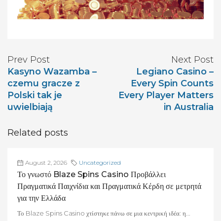
Prev Post
Next Post
Kasyno Wazamba –
Legiano Casino –
czemu gracze z
Every Spin Counts
Polski tak je
Every Player Matters
uwielbiają
in Australia
Related posts
August 2, 2026
Uncategorized
Το γνωστό Blaze Spins Casino Προβάλλει
Πραγματικά Παιχνίδια και Πραγματικά Κέρδη σε μετρητά
για την Ελλάδα
Το Blaze Spins Casino χτίστηκε πάνω σε μια κεντρική ιδέα: η...