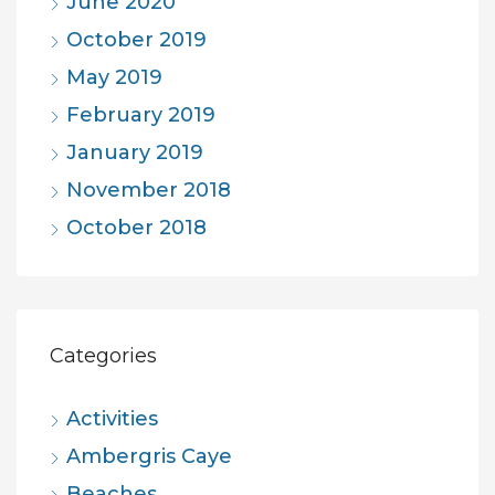
June 2020
October 2019
May 2019
February 2019
January 2019
November 2018
October 2018
Categories
Activities
Ambergris Caye
Beaches