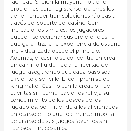
facilidad. Si bien la mayoría no tiene
problemas para registrarse, quienes los
tienen encuentran soluciones rápidas a
través del soporte del casino. Con
indicaciones simples, los jugadores
pueden seleccionar sus preferencias, lo
que garantiza una experiencia de usuario
individualizada desde el principio.
Además, el casino se concentra en crear
un camino fluido hacia la libertad de
juego, asegurando que cada paso sea
eficiente y sencillo. El compromiso de
Kingmaker Casino con la creación de
cuentas sin complicaciones refleja su
conocimiento de los deseos de los
jugadores, permitiendo a los aficionados
enfocarse en lo que realmente importa:
deleitarse de sus juegos favoritos sin
retrasos innecesarias.