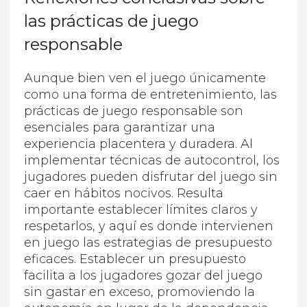
las prácticas de juego
responsable
Aunque bien ven el juego únicamente
como una forma de entretenimiento, las
prácticas de juego responsable son
esenciales para garantizar una
experiencia placentera y duradera. Al
implementar técnicas de autocontrol, los
jugadores pueden disfrutar del juego sin
caer en hábitos nocivos. Resulta
importante establecer límites claros y
respetarlos, y aquí es donde intervienen
en juego las estrategias de presupuesto
eficaces. Establecer un presupuesto
facilita a los jugadores gozar del juego
sin gastar en exceso, promoviendo la