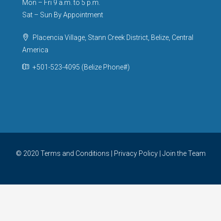
Mon – Fri 9 a.m. to 5 p.m.
Sat – Sun By Appointment
Placencia Village, Stann Creek District, Belize, Central
America
+501-523-4095 (Belize Phone#)
© 2020
Terms and Conditions
|
Privacy Policy
|
Join the Team