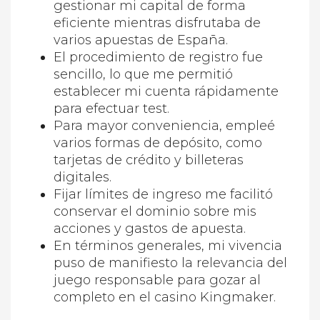
gestionar mi capital de forma
eficiente mientras disfrutaba de
varios apuestas de España.
El procedimiento de registro fue
sencillo, lo que me permitió
establecer mi cuenta rápidamente
para efectuar test.
Para mayor conveniencia, empleé
varios formas de depósito, como
tarjetas de crédito y billeteras
digitales.
Fijar límites de ingreso me facilitó
conservar el dominio sobre mis
acciones y gastos de apuesta.
En términos generales, mi vivencia
puso de manifiesto la relevancia del
juego responsable para gozar al
completo en el casino Kingmaker.