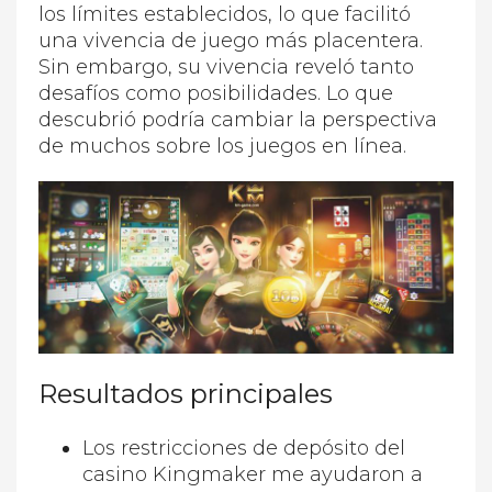
los límites establecidos, lo que facilitó
una vivencia de juego más placentera.
Sin embargo, su vivencia reveló tanto
desafíos como posibilidades. Lo que
descubrió podría cambiar la perspectiva
de muchos sobre los juegos en línea.
Resultados principales
Los restricciones de depósito del
casino Kingmaker me ayudaron a