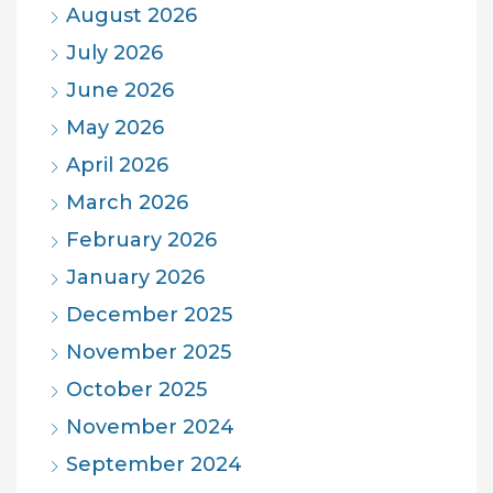
August 2026
July 2026
June 2026
May 2026
April 2026
March 2026
February 2026
January 2026
December 2025
November 2025
October 2025
November 2024
September 2024