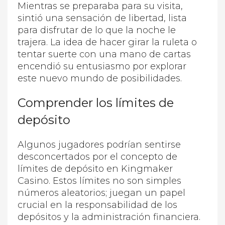
Mientras se preparaba para su visita,
sintió una sensación de libertad, lista
para disfrutar de lo que la noche le
trajera. La idea de hacer girar la ruleta o
tentar suerte con una mano de cartas
encendió su entusiasmo por explorar
este nuevo mundo de posibilidades.
Comprender los límites de
depósito
Algunos jugadores podrían sentirse
desconcertados por el concepto de
límites de depósito en Kingmaker
Casino. Estos límites no son simples
números aleatorios; juegan un papel
crucial en la responsabilidad de los
depósitos y la administración financiera.