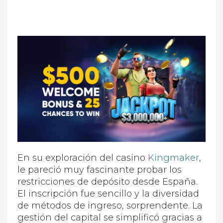
En su exploración del casino
Kingmaker
,
le pareció muy fascinante probar los
restricciones de depósito desde España.
El inscripción fue sencillo y la diversidad
de métodos de ingreso, sorprendente. La
gestión del capital se simplificó gracias a