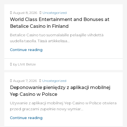
August 8, 2026
Uncategorized
World Class Entertainment and Bonuses at
Betalice Casino in Finland
Betalice Casino tuo suomalaisille pelaajille viihdettä
uudella tasolla. Tässä artikkelissa...
Continue reading
by LIVit Belize
August 7, 2026
Uncategorized
Deponowanie pieniędzy z aplikacji mobilnej
Yep Casino w Polsce
Używanie z aplikacji mobilnej Yep Casino w Polsce otwiera
przed graczami zupełnie nowy wymiar...
Continue reading