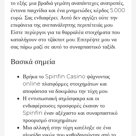
το εξής: μια βραδιά γεμάτη αναπάντεχες ανατροπές,
έντονα παιχνίδια και ένα μνημειώδες κέρδος 5.000
ευρώ. Σας ενδιαφέρει; Αυτό δεν αγγίζει ούτε την
επιφάνεια της ανεπανάληπτης περιπέτειάς μου.
Είστε περίεργοι για τα θαρραλέα στοιχήματα που
καταλήγουν στο τζάκποτ μου; Επιτρέψτε μου να
σας πάρω μαζί σε αυτό το συναρπαστικό ταξίδι.
Βασικά σημεία
Βρήκα το Spinfin Casino ψάχνοντας
online πλατφόρμες στοιχημάτων και
αποφάσισα να δοκιμάσω την τύχη μου.
Η εντυπωσιακή ατμόσφαιρα και οι
ενδιαφέρουσες προσφορές έκαναν το
Spinfin έναν αξέχαστο και συναρπαστικό
προορισμό στοιχημάτων.
Μια αλλαγή στην τύχη κατέληξε σε ένα
αλυσίδα νικών που καθοδηγούνταν από το