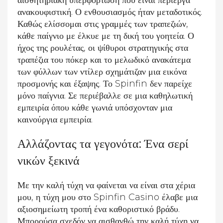
ανακουφιστική. Ο ενθουσιασμός ήταν μεταδοτικός.
Καθώς ελίσσομαι στις γραμμές των τραπεζιών,
κάθε παίγνιο με έλκυε με τη δική του γοητεία. Ο
ήχος της ρουλέτας, οι ψίθυροι στρατηγικής στα
τραπέζια του πόκερ και το μελωδικό ανακάτεμα
των φύλλων των ντίλερ σχημάτιζαν μια εικόνα
προσμονής και έξαψης. Το Spinfin δεν παρείχε
μόνο παίγνια. Σε περιέβαλλε σε μια καθηλωτική
εμπειρία όπου κάθε γωνιά υπόσχονταν μια
καινούργια εμπειρία.
Αλλάζοντας τα γεγονότα: Ένα σερί
νικών ξεκινά
Με την καλή τύχη να φαίνεται να είναι στα χέρια
μου, η τύχη μου στο Spinfin Casino έλαβε μια
αξιοσημείωτη τροπή ένα καθοριστικό βράδυ.
Μπορούσα σχεδόν να αισθανθώ την καλή τύχη να