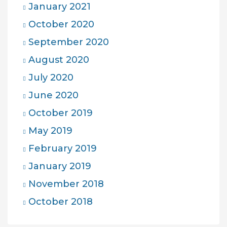
January 2021
October 2020
September 2020
August 2020
July 2020
June 2020
October 2019
May 2019
February 2019
January 2019
November 2018
October 2018