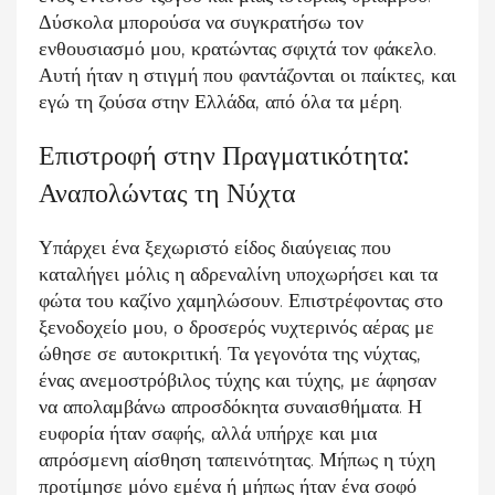
Δύσκολα μπορούσα να συγκρατήσω τον
ενθουσιασμό μου, κρατώντας σφιχτά τον φάκελο.
Αυτή ήταν η στιγμή που φαντάζονται οι παίκτες, και
εγώ τη ζούσα στην Ελλάδα, από όλα τα μέρη.
Επιστροφή στην Πραγματικότητα:
Αναπολώντας τη Νύχτα
Υπάρχει ένα ξεχωριστό είδος διαύγειας που
καταλήγει μόλις η αδρεναλίνη υποχωρήσει και τα
φώτα του καζίνο χαμηλώσουν. Επιστρέφοντας στο
ξενοδοχείο μου, ο δροσερός νυχτερινός αέρας με
ώθησε σε αυτοκριτική. Τα γεγονότα της νύχτας,
ένας ανεμοστρόβιλος τύχης και τύχης, με άφησαν
να απολαμβάνω απροσδόκητα συναισθήματα. Η
ευφορία ήταν σαφής, αλλά υπήρχε και μια
απρόσμενη αίσθηση ταπεινότητας. Μήπως η τύχη
προτίμησε μόνο εμένα ή μήπως ήταν ένα σοφό