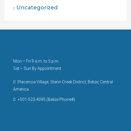
Uncategorized
Mon – Fri 9 a.m. to 5 p.m.
Sat – Sun By Appointment
Placencia Village, Stann Creek District, Belize, Central
America
+501-523-4095 (Belize Phone#)