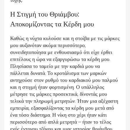
Η Στιγμή του Θριάμβου:
Αποκομίζοντας τα Κέρδη μου
Καθώς η νύχτα κυλούσε και η στοίβα με τις μάρκες
μου αυξανόταν ακόμα περισσότερο,
συνειδητοποίησα με ενθουσιασμό ότι είχε έρθει
επιτέλους η ώρα να εξαργυρώσω τα κέρδη μου.
Πλησίασα το ταμείο με την καρδιά μου να
πάλλεται δυνατά. Το κροτάλισμα των μαρκών
αντηχούσε στον ρυθμό του καρδιακού μου παλμού
και η στιγμή ήταν φορτισμένη. Ο υπάλληλος
μέτρησε τις μάρκες προσεκτικά, δίνοντάς μου
τελικά την πληρωμή μετρητών. Ήταν μια αξέχαστη
εμπειρία, εξασφαλίζοντας τα κέρδη μου μετά από
ένα τόσο διάστημα. Η νίκη στο χέρι ήταν κάτι
περισσότερο από απλά μετρητά – ήταν το τέλος
ενός έντονου τζόγου και μιας ιστορίας θριάμβου.