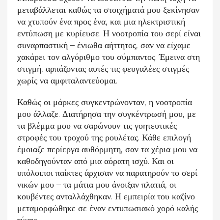
μεταβάλλεται καθώς τα στοιχήματά μου ξεκίνησαν
να χτυπούν ένα προς ένα, και μια ηλεκτριστική
εντύπωση με κυρίευσε. Η νοοτροπία του σερί είναι
συναρπαστική – ένιωθα αήττητος, σαν να είχαμε
χακάρει τον αλγόριθμο του σύμπαντος. Έμεινα στη
στιγμή, αρπάζοντας αυτές τις φευγαλέες στιγμές
χωρίς να αμφιταλαντεύομαι.
Καθώς οι μάρκες συγκεντρώνονταν, η νοοτροπία
μου άλλαζε. Διατήρησα την συγκέντρωσή μου, με
τα βλέμμα μου να σαρώνουν τις γοητευτικές
στροφές του τροχού της ρουλέτας. Κάθε επιλογή
έμοιαζε περίεργα αυθόρμητη, σαν τα χέρια μου να
καθοδηγούνταν από μια αόρατη ισχύ. Και οι
υπόλοιποι παίκτες άρχισαν να παρατηρούν το σερί
νικών μου – τα μάτια μου άνοιξαν πλατιά, οι
κουβέντες ανταλλάχθηκαν. Η εμπειρία του καζίνο
μεταμορφώθηκε σε έναν εντυπωσιακό χορό καλής
τύχης.