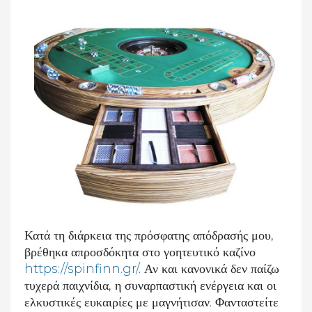
Κατά τη διάρκεια της πρόσφατης απόδρασής μου,
βρέθηκα απροσδόκητα στο γοητευτικό καζίνο
https://spinfinn.gr/
. Αν και κανονικά δεν παίζω
τυχερά παιχνίδια, η συναρπαστική ενέργεια και οι
ελκυστικές ευκαιρίες με μαγνήτισαν. Φανταστείτε