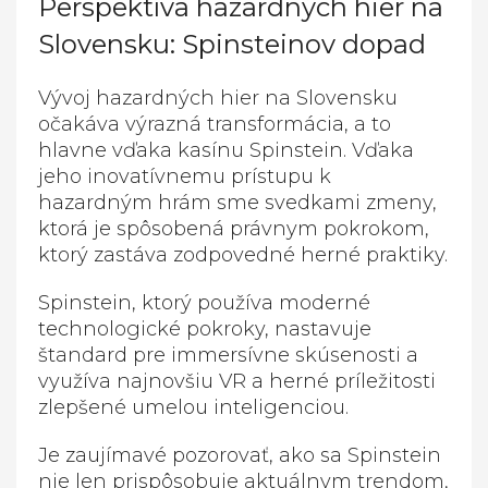
Perspektíva hazardných hier na
Slovensku: Spinsteinov dopad
Vývoj hazardných hier na Slovensku
očakáva výrazná transformácia, a to
hlavne vďaka kasínu Spinstein. Vďaka
jeho inovatívnemu prístupu k
hazardným hrám sme svedkami zmeny,
ktorá je spôsobená právnym pokrokom,
ktorý zastáva zodpovedné herné praktiky.
Spinstein, ktorý používa moderné
technologické pokroky, nastavuje
štandard pre immersívne skúsenosti a
využíva najnovšiu VR a herné príležitosti
zlepšené umelou inteligenciou.
Je zaujímavé pozorovať, ako sa Spinstein
nie len prispôsobuje aktuálnym trendom,