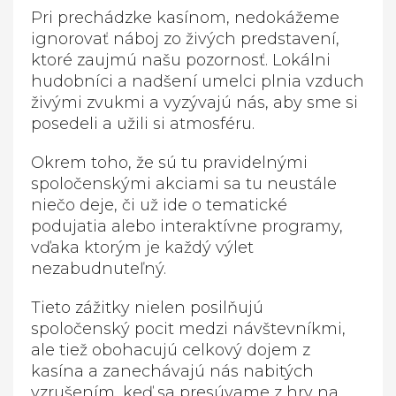
Pri prechádzke kasínom, nedokážeme
ignorovať náboj zo živých predstavení,
ktoré zaujmú našu pozornosť. Lokálni
hudobníci a nadšení umelci plnia vzduch
živými zvukmi a vyzývajú nás, aby sme si
posedeli a užili si atmosféru.
Okrem toho, že sú tu pravidelnými
spoločenskými akciami sa tu neustále
niečo deje, či už ide o tematické
podujatia alebo interaktívne programy,
vďaka ktorým je každý výlet
nezabudnuteľný.
Tieto zážitky nielen posilňujú
spoločenský pocit medzi návštevníkmi,
ale tiež obohacujú celkový dojem z
kasína a zanechávajú nás nabitých
vzrušením, keď sa presúvame z hry na