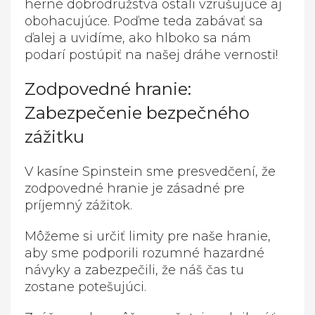
herné dobrodružstvá ostali vzrušujúce aj
obohacujúce. Poďme teda zabávať sa
ďalej a uvidíme, ako hlboko sa nám
podarí postúpiť na našej dráhe vernosti!
Zodpovedné hranie:
Zabezpečenie bezpečného
zážitku
V kasíne Spinstein sme presvedčení, že
zodpovedné hranie je zásadné pre
príjemný zážitok.
Môžeme si určiť limity pre naše hranie,
aby sme podporili rozumné hazardné
návyky a zabezpečili, že náš čas tu
zostane potešujúci.