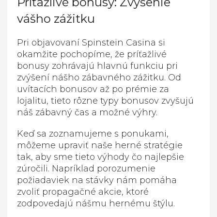
Príťažlivé bonusy: Zvýšenie
vášho zážitku
Pri objavovaní Spinstein Casina si
okamžite pochopíme, že príťažlivé
bonusy zohrávajú hlavnú funkciu pri
zvýšení nášho zábavného zážitku. Od
uvítacích bonusov až po prémie za
lojalitu, tieto rôzne typy bonusov zvyšujú
náš zábavný čas a možné výhry.
Keď sa zoznamujeme s ponukami,
môžeme upraviť naše herné stratégie
tak, aby sme tieto výhody čo najlepšie
zúročili. Napríklad porozumenie
požiadaviek na stávky nám pomáha
zvoliť propagačné akcie, ktoré
zodpovedajú nášmu hernému štýlu.