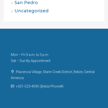
San Pedro
Uncategorized
Mon – Fri 9 a.m. to 5 p.m.
Sat – Sun By Appointment
Placencia Village, Stann Creek District, Belize, Central
America
+501-523-4095 (Belize Phone#)