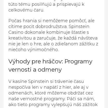
túto tému posilňujú a prispievajú k
celkovému čaru.
Počas hrania si nemôžeme pomôcť, ale
cítime pocit dobrodružstva. Spinstein
Casino dokonale kombinuje šťastie s
kreativitou a zaručuje, že každá návšteva
nie je len o hre, ale o zdieľanom zážitku z
niečoho výnimočného.
Výhody pre hráčov: Programy
vernosti a odmeny
V kasíne Spinstein si trávenie času
nespočíva len v napätí z hier, ale aj v
odmenách, ktoré môžeme obdržať cez
naše vernostné programy. Páči sa nám,
ako tieto programy vylepšujú náš zážitok