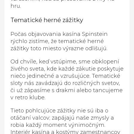
hru.
Tematické herné zážitky
Počas objavovania kasína Spinstein
rýchlo zistíme, že tematické herné
zážitky toto miesto výrazne odlišujú.
Od chvíle, keď vstúpime, sme obklopení
živého sveta, kde každé zákutie poskytuje
niečo jedinečné a vzrušujúce. Tematické
sloty nás zavádzajú do rozličných svetov,
či už zápasíme s drakmi alebo tancujeme
v retro klube.
Tieto pohlcujúce zážitky nie sú iba o
otáčaní valcov; zapájajú naše zmysly a
robia každý moment výnimočným.
Interiér kasína a kostýmy zamestnancov