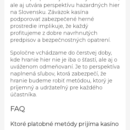
ale aj utvára perspektívu hazardných hier
na Slovensku. Záväzok kasína
podporovať zabezpečené herné
prostredie implikuje, že každý
profitujeme z dobre navrhnutých
predpisov a bezpečnostných opatrení.
Spoločne vchádzame do čerstvej doby,
kde hranie hier nie je iba o šťastí, ale aj o
uváženom odmeňovaní. Je to perspektíva
naplnená sľubov, ktorá zabezpečí, že
hranie budeme robiť metódou, ktorý je
príjemný a udržateľný pre každého
účastníka.
FAQ
Ktoré platobné metódy prijíma kasíno