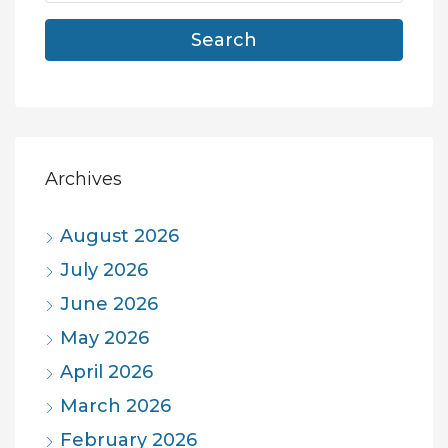
Search
Archives
August 2026
July 2026
June 2026
May 2026
April 2026
March 2026
February 2026