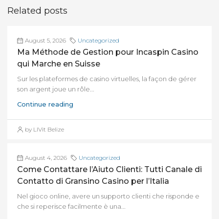
Related posts
August 5, 2026
Uncategorized
Ma Méthode de Gestion pour Incaspin Casino
qui Marche en Suisse
Sur les plateformes de casino virtuelles, la façon de gérer
son argent joue un rôle...
Continue reading
by LIVit Belize
August 4, 2026
Uncategorized
Come Contattare l’Aiuto Clienti: Tutti Canale di
Contatto di Gransino Casino per l’Italia
Nel gioco online, avere un supporto clienti che risponde e
che si reperisce facilmente è una...