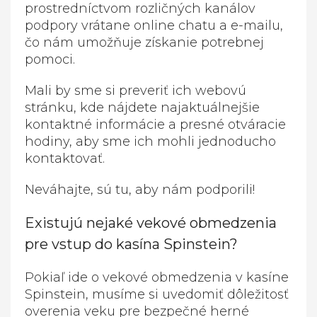
prostredníctvom rozličných kanálov
podpory vrátane online chatu a e-mailu,
čo nám umožňuje získanie potrebnej
pomoci.
Mali by sme si preveriť ich webovú
stránku, kde nájdete najaktuálnejšie
kontaktné informácie a presné otváracie
hodiny, aby sme ich mohli jednoducho
kontaktovať.
Neváhajte, sú tu, aby nám podporili!
Existujú nejaké vekové obmedzenia
pre vstup do kasína Spinstein?
Pokiaľ ide o vekové obmedzenia v kasíne
Spinstein, musíme si uvedomiť dôležitosť
overenia veku pre bezpečné herné