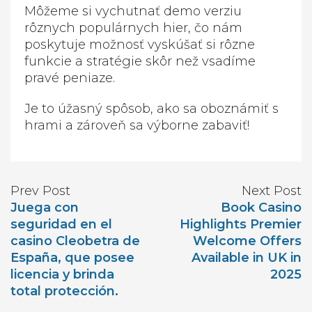
Môžeme si vychutnať demo verziu
rôznych populárnych hier, čo nám
poskytuje možnosť vyskúšať si rôzne
funkcie a stratégie skôr než vsadíme
pravé peniaze.
Je to úžasný spôsob, ako sa oboznámiť s
hrami a zároveň sa výborne zabaviť!
Prev Post
Next Post
Juega con
Book Casino
seguridad en el
Highlights Premier
casino Cleobetra de
Welcome Offers
España, que posee
Available in UK in
licencia y brinda
2025
total protección.