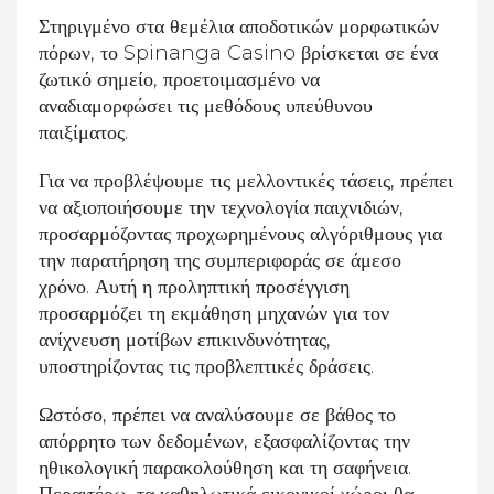
Στηριγμένο στα θεμέλια αποδοτικών μορφωτικών
πόρων, το Spinanga Casino βρίσκεται σε ένα
ζωτικό σημείο, προετοιμασμένο να
αναδιαμορφώσει τις μεθόδους υπεύθυνου
παιξίματος.
Για να προβλέψουμε τις μελλοντικές τάσεις, πρέπει
να αξιοποιήσουμε την τεχνολογία παιχνιδιών,
προσαρμόζοντας προχωρημένους αλγόριθμους για
την παρατήρηση της συμπεριφοράς σε άμεσο
χρόνο. Αυτή η προληπτική προσέγγιση
προσαρμόζει τη εκμάθηση μηχανών για τον
ανίχνευση μοτίβων επικινδυνότητας,
υποστηρίζοντας τις προβλεπτικές δράσεις.
Ωστόσο, πρέπει να αναλύσουμε σε βάθος το
απόρρητο των δεδομένων, εξασφαλίζοντας την
ηθικολογική παρακολούθηση και τη σαφήνεια.