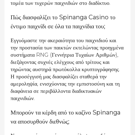
τομέα των τυχερών παιχνιδιών στο διαδίκτυο.
Πώς διασφαλίζει το Spinanga Casino το
έντιμο παιχνίδι σε όλα τα παιχνίδια του;
Εγγυόμαστε την ακεραιότητα του παιχνιδιού και
την προστασία των παικτών εκτελώντας προηγμένα
συστήματα RNG (Γεννήτρια Τυχαίων Αριθμών),
διεξάγοντας συχνές ελέγχους από τρίτους και
τηρώντας αυστηρά πρωτόκολλα κρυπτογράφησης.
Η προσέγγισή μας διασφαλίζει σταθερά την
αμεροληψία, ενισχύοντας την εμπιστοσύνη και τη
διαφάνεια σε περιβάλλοντα διαδικτυακών
παιχνιδιών.
Μπορούν τα κέρδη από το καζίνο Spinanga
να αποσυρθούν διεθνώς;