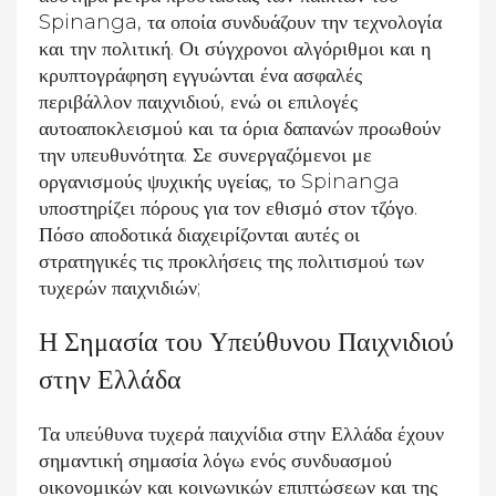
Spinanga, τα οποία συνδυάζουν την τεχνολογία
και την πολιτική. Οι σύγχρονοι αλγόριθμοι και η
κρυπτογράφηση εγγυώνται ένα ασφαλές
περιβάλλον παιχνιδιού, ενώ οι επιλογές
αυτοαποκλεισμού και τα όρια δαπανών προωθούν
την υπευθυνότητα. Σε συνεργαζόμενοι με
οργανισμούς ψυχικής υγείας, το Spinanga
υποστηρίζει πόρους για τον εθισμό στον τζόγο.
Πόσο αποδοτικά διαχειρίζονται αυτές οι
στρατηγικές τις προκλήσεις της πολιτισμού των
τυχερών παιχνιδιών;
Η Σημασία του Υπεύθυνου Παιχνιδιού
στην Ελλάδα
Τα υπεύθυνα τυχερά παιχνίδια στην Ελλάδα έχουν
σημαντική σημασία λόγω ενός συνδυασμού
οικονομικών και κοινωνικών επιπτώσεων και της