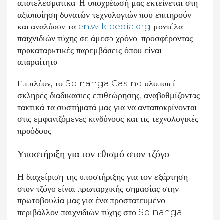
αποτελεσματικά. Η υποχρέωσή μας εκτείνεται στη
αξιοποίηση δυνατών τεχνολογιών που επιτηρούν
και αναλύουν τα
en.wikipedia.org
μοντέλα
παιχνιδιών τύχης σε άμεσο χρόνο, προσφέροντας
προκαταρκτικές παρεμβάσεις όπου είναι
απαραίτητο.
Επιπλέον, το Spinanga Casino υλοποιεί
σκληρές διαδικασίες επιθεώρησης, αναβαθμίζοντας
τακτικά τα συστήματά μας για να ανταποκρίνονται
στις εμφανιζόμενες κινδύνους και τις τεχνολογικές
προόδους.
Υποστήριξη για τον εθισμό στον τζόγο
Η διαχείριση της υποστήριξης για τον εξάρτηση
στον τζόγο είναι πρωταρχικής σημασίας στην
πρωτοβουλία μας για ένα προστατευμένο
περιβάλλον παιχνιδιών τύχης στο Spinanga