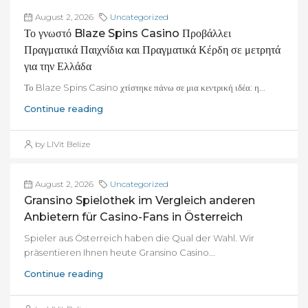
August 2, 2026
Uncategorized
Το γνωστό Blaze Spins Casino Προβάλλει
Πραγματικά Παιχνίδια και Πραγματικά Κέρδη σε μετρητά
για την Ελλάδα
Το Blaze Spins Casino χτίστηκε πάνω σε μια κεντρική ιδέα: η...
Continue reading
by LIVit Belize
August 2, 2026
Uncategorized
Gransino Spielothek im Vergleich anderen
Anbietern für Casino-Fans in Österreich
Spieler aus Österreich haben die Qual der Wahl. Wir
präsentieren Ihnen heute Gransino Casino...
Continue reading