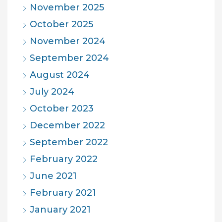
November 2025
October 2025
November 2024
September 2024
August 2024
July 2024
October 2023
December 2022
September 2022
February 2022
June 2021
February 2021
January 2021