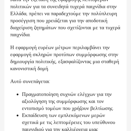
πολιτικών για τα συνειδητά τυχερά παιχνίδια στην
Ελλάδα, πρέπει να παραδεχτούμε την πολύπλευρη
προσέγγιση που χρειάζεται για την αποδοτική
διαχείριση ζητημάτων που σχετίζονται με τα τυχερά
παιχνίδια.
Η εφαρμογή ευρέων μέτρων περιλαμβάνει την
εφαρμογή σκληρών προτύπων συμμόρφωσης στην
δημιουργία πολιτικής, εξασφαλίζοντας μια σταθερή
κανονιστική δομή.
Αυτό συνεπάγεται:
Πραγματοποίηση συχνών ελέγχων για την
αξιολόγηση της συμμόρφωσης και τον
εντοπισμό τομέων που χρήζουν βελτίωσης.
Εκπαίδευση των εμπλεκόμενων μερών
σχετικά με τις λεπτομέρειες του υπεύθυνου
παιχνιδιού για την καλλιέργεια μιας