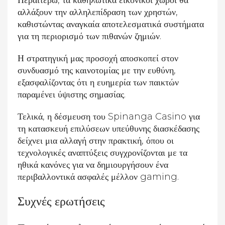
Περαιτέρω, τα καθηλωτικά εικονικοί χώροι θα
αλλάξουν την αλληλεπίδραση των χρηστών,
καθιστώντας αναγκαία αποτελεσματικά συστήματα
για τη περιορισμό των πιθανών ζημιών.
Η στρατηγική μας προσοχή αποσκοπεί στον
συνδυασμό της καινοτομίας με την ευθύνη,
εξασφαλίζοντας ότι η ευημερία των παικτών
παραμένει ύψιστης σημασίας.
Τελικά, η δέσμευση του Spinanga Casino για
τη κατασκευή επιλύσεων υπεύθυνης διασκέδασης
δείχνει μια αλλαγή στην πρακτική, όπου οι
τεχνολογικές αναπτύξεις συγχρονίζονται με τα
ηθικά κανόνες για να δημιουργήσουν ένα
περιβαλλοντικά ασφαλές μέλλον gaming.
Συχνές ερωτήσεις