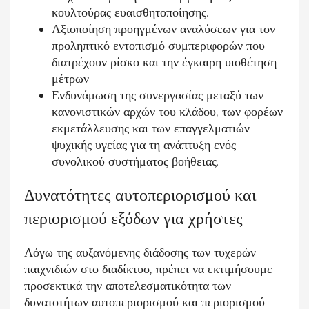
κουλτούρας ευαισθητοποίησης.
Αξιοποίηση προηγμένων αναλύσεων για τον
προληπτικό εντοπισμό συμπεριφορών που
διατρέχουν ρίσκο και την έγκαιρη υιοθέτηση
μέτρων.
Ενδυνάμωση της συνεργασίας μεταξύ των
κανονιστικών αρχών του κλάδου, των φορέων
εκμετάλλευσης και των επαγγελματιών
ψυχικής υγείας για τη ανάπτυξη ενός
συνολικού συστήματος βοήθειας.
Δυνατότητες αυτοπεριορισμού και
περιορισμού εξόδων για χρήστες
Λόγω της αυξανόμενης διάδοσης των τυχερών
παιχνιδιών στο διαδίκτυο, πρέπει να εκτιμήσουμε
προσεκτικά την αποτελεσματικότητα των
δυνατοτήτων αυτοπεριορισμού και περιορισμού