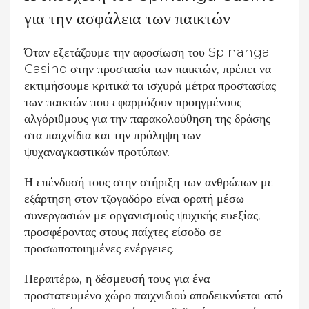
για την ασφάλεια των παικτών
Όταν εξετάζουμε την αφοσίωση του Spinanga
Casino στην προστασία των παικτών, πρέπει να
εκτιμήσουμε κριτικά τα ισχυρά μέτρα προστασίας
των παικτών που εφαρμόζουν προηγμένους
αλγόριθμους για την παρακολούθηση της δράσης
στα παιχνίδια και την πρόληψη των
ψυχαναγκαστικών προτύπων.
Η επένδυσή τους στην στήριξη των ανθρώπων με
εξάρτηση στον τζογαδόρο είναι ορατή μέσω
συνεργασιών με οργανισμούς ψυχικής ευεξίας,
προσφέροντας στους παίχτες είσοδο σε
προσωποποιημένες ενέργειες.
Περαιτέρω, η δέσμευσή τους για ένα
προστατευμένο χώρο παιχνιδιού αποδεικνύεται από