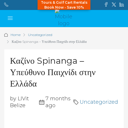
Tours & Golf Cart Rentals
Book Now - Save 10%
Home
Uncategorized
Καζίνο Spinanga – Υπεύθυνο Παιχνίδι στην Ελλάδα
Καζίνο Spinanga –
Υπεύθυνο Παιχνίδι στην
Ελλάδα
by LIVit
7 months
Uncategorized
Belize
ago