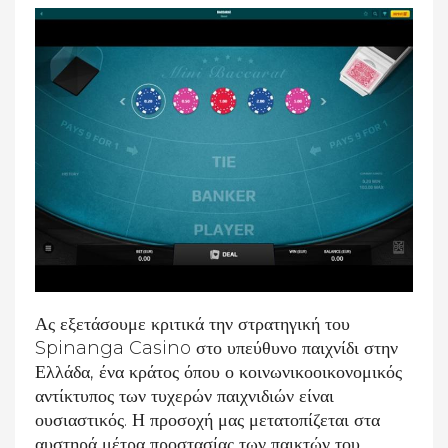
Ας εξετάσουμε κριτικά την στρατηγική του
Spinanga Casino στο υπεύθυνο παιχνίδι στην
Ελλάδα, ένα κράτος όπου ο κοινωνικοοικονομικός
αντίκτυπος των τυχερών παιχνιδιών είναι
ουσιαστικός. Η προσοχή μας μετατοπίζεται στα
αυστηρά μέτρα προστασίας των παικτών του