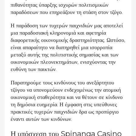
πιθανότητας ύπαρξης ισχυρών πολιτισμικών
παραδόσεων που επηρεάζουν τη στάση στον τζόγο.
Η παράδοση των τυχερών παιχνιδιών μας αποτελεί
μια παραδοσιακή κληρονομιά και αφετηρία
διαφορετικής οικονομικής δραστηριότητας. Ωστόσο,
είναι απαραίτητο να διατηρηθεί μια ισορροπία
μεταξύ αυτής της πολιτιστικής σημασίας και των
οικονομικών πλεονεκτημάτων, ενισχύοντας την
ευθύνη των παικτών.
Παρατηρούμε τους κινδύνους του ανεξάρτητου
τζόγου να υπονομεύουν ενδεχομένως την ατομική
οικονομική σταθερότητα και να θέτουν σε κίνδυνο
τη δημόσια ευημερία. Η έμφαση στις υπεύθυνες
πρακτικές τυχερών παιχνιδιών δρα ως προπύργιο
έναντι αυτών των κινδύνων.
Η υπόσχεση του Spinanga Casino