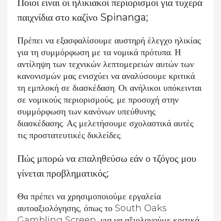
Ποιοι είναι οι ηλικιακοί περιορισμοί για τυχερά
παιχνίδια στο καζίνο Spinanga;
Πρέπει να εξασφαλίσουμε αυστηρή έλεγχο ηλικίας
για τη συμμόρφωση με τα νομικά πρότυπα. Η
αντίληψη των τεχνικών λεπτομερειών αυτών των
κανονισμών μας ενισχύει να αναλύσουμε κριτικά
τη εμπλοκή σε διασκέδαση. Οι ανήλικοι υπόκεινται
σε νομικούς περιορισμούς, με προσοχή στην
συμμόρφωση των κανόνων υπεύθυνης
διασκέδασης. Ας μελετήσουμε σχολαστικά αυτές
τις προστατευτικές δικλείδες.
Πώς μπορώ να επαληθεύσω εάν ο τζόγος μου
γίνεται προβληματικός;
Θα πρέπει να χρησιμοποιούμε εργαλεία
αυτοαξιολόγησης, όπως το South Oaks
Gambling Screen, για να αξιολογούμε κριτικά