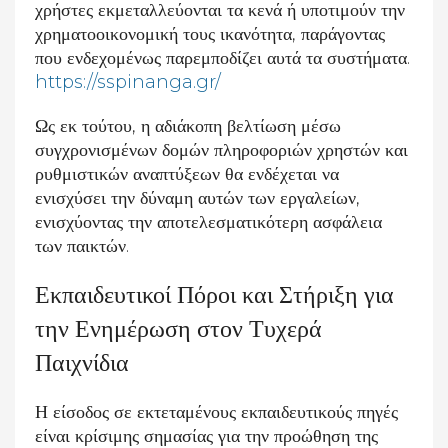
χρήστες εκμεταλλεύονται τα κενά ή υποτιμούν την
χρηματοοικονομική τους ικανότητα, παράγοντας
που ενδεχομένως παρεμποδίζει αυτά τα συστήματα.
https://sspinanga.gr/
Ως εκ τούτου, η αδιάκοπη βελτίωση μέσω
συγχρονισμένων δομών πληροφοριών χρηστών και
ρυθμιστικών αναπτύξεων θα ενδέχεται να
ενισχύσει την δύναμη αυτών των εργαλείων,
ενισχύοντας την αποτελεσματικότερη ασφάλεια
των παικτών.
Εκπαιδευτικοί Πόροι και Στήριξη για
την Ενημέρωση στον Τυχερά
Παιχνίδια
Η είσοδος σε εκτεταμένους εκπαιδευτικούς πηγές
είναι κρίσιμης σημασίας για την προώθηση της