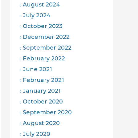
August 2024
July 2024
October 2023
December 2022
September 2022
February 2022
June 2021
February 2021
January 2021
October 2020
September 2020
August 2020
July 2020