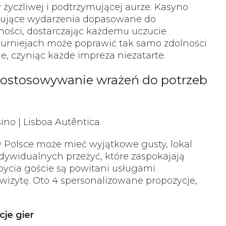
 życzliwej i podtrzymującej aurze. Kasyno
ytujące wydarzenia dopasowane do
ości, dostarczając każdemu uczucie
 turniejach może poprawić tak samo zdolności
cje, czyniąc każde impreza niezatarte.
Dostosowywanie wrażeń do potrzeb
w Polsce może mieć wyjątkowe gusty, lokal
dywidualnych przeżyć, które zaspokajają
ybycia goście są powitani usługami
wizytę. Oto 4 spersonalizowane propozycje,
je gier