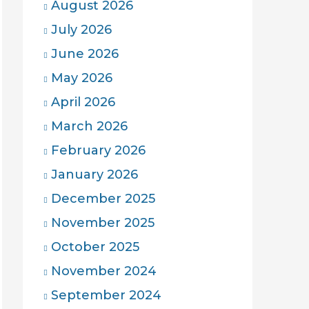
August 2026
July 2026
June 2026
May 2026
April 2026
March 2026
February 2026
January 2026
December 2025
November 2025
October 2025
November 2024
September 2024