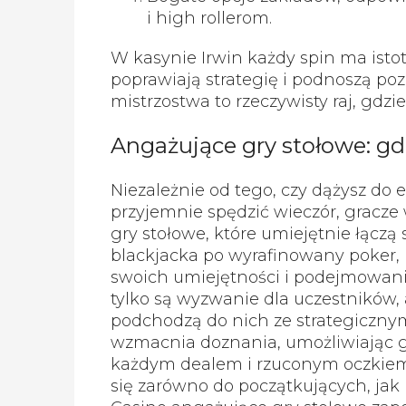
i high rollerom.
W kasynie Irwin każdy spin ma ist
poprawiają strategię i podnoszą po
mistrzostwa to rzeczywisty raj, gdzie
Angażujące gry stołowe: gdz
Niezależnie od tego, czy dążysz do e
przyjemnie spędzić wieczór, gracze
gry stołowe, które umiejętnie łączą
blackjacka po wyrafinowany poker, 
swoich umiejętności i podejmowania
tylko są wyzwanie dla uczestników, 
podchodzą do nich ze strategiczny
wzmacnia doznania, umożliwiając gr
każdym dealem i rzuconym oczkiem,
się zarówno do początkujących, ja