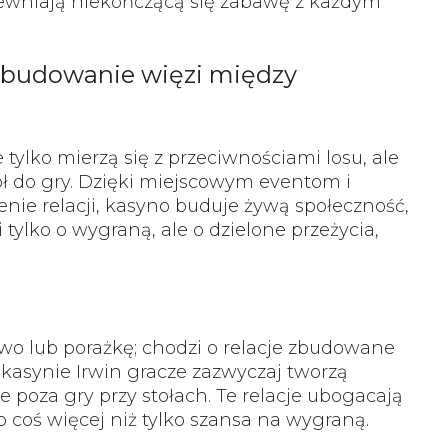
ewniają niekończącą się zabawę z każdym
: budowanie więzi między
 tylko mierzą się z przeciwnościami losu, ale
ół do gry. Dzięki miejscowym eventom i
nie relacji, kasyno buduje żywą społeczność,
i tylko o wygraną, ale o dzielone przeżycia,
two lub porażkę; chodzi o relacje zbudowane
asynie Irwin gracze zazwyczaj tworzą
e poza gry przy stołach. Te relacje ubogacają
o coś więcej niż tylko szansa na wygraną.