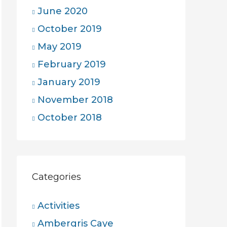
June 2020
October 2019
May 2019
February 2019
January 2019
November 2018
October 2018
Categories
Activities
Ambergris Caye