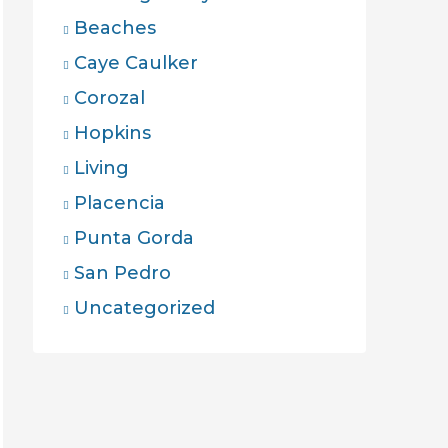
Beaches
Caye Caulker
Corozal
Hopkins
Living
Placencia
Punta Gorda
San Pedro
Uncategorized