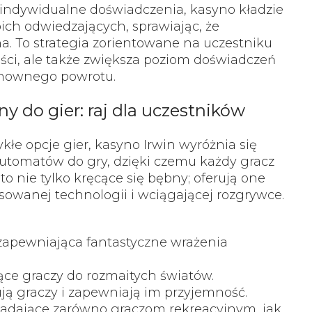
 indywidualne doświadczenia, kasyno kładzie
ch odwiedzających, sprawiając, że
. To strategia zorientowane na uczestniku
ości, ale także zwiększa poziom doświadczeń
onownego powrotu.
 do gier: raj dla uczestników
kłe opcje gier, kasyno Irwin wyróżnia się
tomatów do gry, dzięki czemu każdy gracz
 to nie tylko kręcące się bębny; oferują one
owanej technologii i wciągającej rozgrywce.
i zapewniająca fantastyczne wrażenia
ce graczy do rozmaitych światów.
ją graczy i zapewniają im przyjemność.
adające zarówno graczom rekreacyjnym, jak