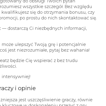
zygotowany do obsługi Twoich pytań
zrozumiesz wszystkie szczegół. Bez względu
y kwalifikujesz się do otrzymania bonusu, czy
promocji, po prostu do nich skontaktować się.
c — dostarczą Ci niezbędnych informacji,
może ulepszyć Twoją grę i potencjalnie
coś jest niezrozumiałe, pytaj bez wahania!
eatz będzie Cię wspierać z bez trudu
liwości.
 intensywniej!
aczy i opinie
iejsza jest uszczęśliwienie graczy, równie
ą kluczowe w doskonaleniu przeżyć z gry.