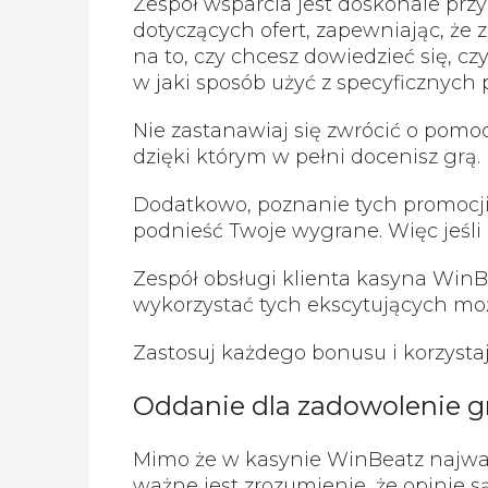
Zespół wsparcia jest doskonale pr
dotyczących ofert, zapewniając, że 
na to, czy chcesz dowiedzieć się, cz
w jaki sposób użyć z specyficznych 
Nie zastanawiaj się zwrócić o pomo
dzięki którym w pełni docenisz grą.
Dodatkowo, poznanie tych promocji 
podnieść Twoje wygrane. Więc jeśli 
Zespół obsługi klienta kasyna WinB
wykorzystać tych ekscytujących moż
Zastosuj każdego bonusu i korzystaj
Oddanie dla zadowolenie gr
Mimo że w kasynie WinBeatz najważn
ważne jest zrozumienie, że opinie s