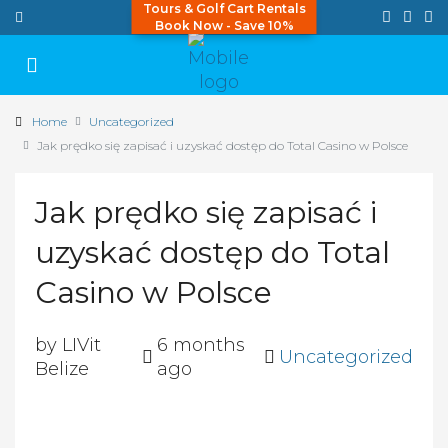
Tours & Golf Cart Rentals
Book Now - Save 10%
Home
Uncategorized
Jak prędko się zapisać i uzyskać dostęp do Total Casino w Polsce
Jak prędko się zapisać i
uzyskać dostęp do Total
Casino w Polsce
by LIVit
6 months
Uncategorized
Belize
ago