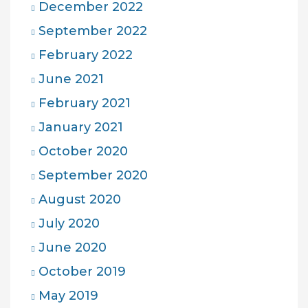
December 2022
September 2022
February 2022
June 2021
February 2021
January 2021
October 2020
September 2020
August 2020
July 2020
June 2020
October 2019
May 2019