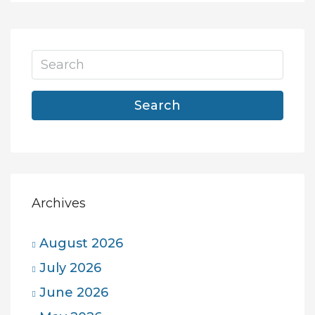
Search
Archives
August 2026
July 2026
June 2026