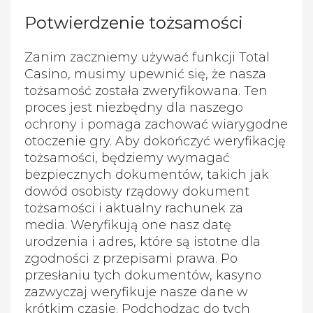
Potwierdzenie tożsamości
Zanim zaczniemy używać funkcji Total
Casino, musimy upewnić się, że nasza
tożsamość została zweryfikowana. Ten
proces jest niezbędny dla naszego
ochrony i pomaga zachować wiarygodne
otoczenie gry. Aby dokończyć weryfikację
tożsamości, będziemy wymagać
bezpiecznych dokumentów, takich jak
dowód osobisty rządowy dokument
tożsamości i aktualny rachunek za
media. Weryfikują one nasz datę
urodzenia i adres, które są istotne dla
zgodności z przepisami prawa. Po
przesłaniu tych dokumentów, kasyno
zazwyczaj weryfikuje nasze dane w
krótkim czasie. Podchodząc do tych