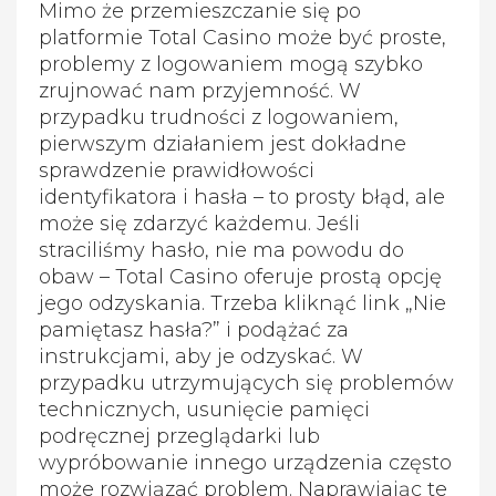
Mimo że przemieszczanie się po
platformie Total Casino może być proste,
problemy z logowaniem mogą szybko
zrujnować nam przyjemność. W
przypadku trudności z logowaniem,
pierwszym działaniem jest dokładne
sprawdzenie prawidłowości
identyfikatora i hasła – to prosty błąd, ale
może się zdarzyć każdemu. Jeśli
straciliśmy hasło, nie ma powodu do
obaw – Total Casino oferuje prostą opcję
jego odzyskania. Trzeba kliknąć link „Nie
pamiętasz hasła?” i podążać za
instrukcjami, aby je odzyskać. W
przypadku utrzymujących się problemów
technicznych, usunięcie pamięci
podręcznej przeglądarki lub
wypróbowanie innego urządzenia często
może rozwiązać problem. Naprawiając te