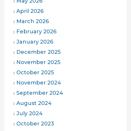
May 2026
April 2026
March 2026
February 2026
January 2026
December 2025
November 2025
October 2025
November 2024
September 2024
August 2024
July 2024
October 2023