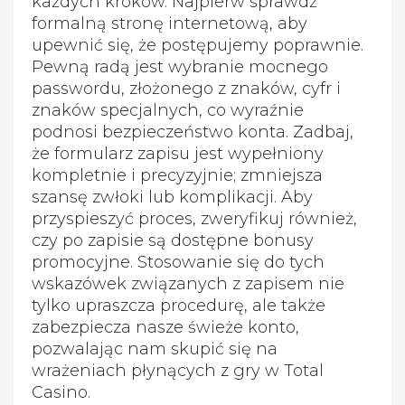
każdych kroków. Najpierw sprawdź
formalną stronę internetową, aby
upewnić się, że postępujemy poprawnie.
Pewną radą jest wybranie mocnego
passwordu, złożonego z znaków, cyfr i
znaków specjalnych, co wyraźnie
podnosi bezpieczeństwo konta. Zadbaj,
że formularz zapisu jest wypełniony
kompletnie i precyzyjnie; zmniejsza
szansę zwłoki lub komplikacji. Aby
przyspieszyć proces, zweryfikuj również,
czy po zapisie są dostępne bonusy
promocyjne. Stosowanie się do tych
wskazówek związanych z zapisem nie
tylko upraszcza procedurę, ale także
zabezpiecza nasze świeże konto,
pozwalając nam skupić się na
wrażeniach płynących z gry w Total
Casino.