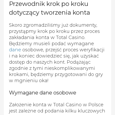
Przewodnik krok po kroku
dotyczący tworzenia konta
Skoro zgromadziliśmy już dokumenty,
przystąpmy krok po kroku przez proces
zakładania konta w Total Casino.
Będziemy musieli podać wymagane
dane
osobowe, przejść proces weryfikacji
i na koniec dowiedzieć się, jak uzyskać
dostęp do naszych kont. Podążając
zgodnie z tymi nieskomplikowanymi
krokami, będziemy przygotowani do gry
w mgnieniu oka!
Wymagane dane osobowe
Założenie konta w Total Casino w Polsce
jest zależne od podania kilku kluczowych