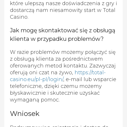
które ulepszą nasze doświadczenia z gry i
dostarczą nam niesamowity start w Total
Casino.
Jak mogę skontaktować się z obsługą
klienta w przypadku problemów?
W razie problemów możemy połączyć się
z obsługą klienta za pośrednictwem
oferowanych metod kontaktu. Zazwyczaj
oferują oni czat na żywo,
https://total-
casino.eu/pl-pl/login/
, e-mail lub wsparcie
telefoniczne, dzięki czemu możemy
błyskawicznie i skutecznie uzyskać
wymaganą pomoc.
Wniosek