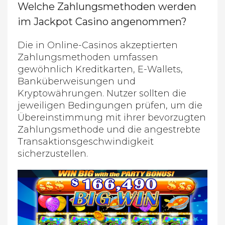
Welche Zahlungsmethoden werden
im Jackpot Casino angenommen?
Die in Online-Casinos akzeptierten
Zahlungsmethoden umfassen
gewöhnlich Kreditkarten, E-Wallets,
Banküberweisungen und
Kryptowährungen. Nutzer sollten die
jeweiligen Bedingungen prüfen, um die
Übereinstimmung mit ihrer bevorzugten
Zahlungsmethode und die angestrebte
Transaktionsgeschwindigkeit
sicherzustellen.