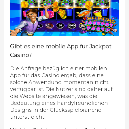
Gibt es eine mobile App für Jackpot
Casino?
Die Anfrage bezüglich einer mobilen
App für das Casino ergab, dass eine
solche Anwendung momentan nicht
verfügbar ist. Die Nutzer sind daher auf
die Website angewiesen, was die
Bedeutung eines handyfreundlichen
Designs in der Glücksspielbranche
unterstreicht.