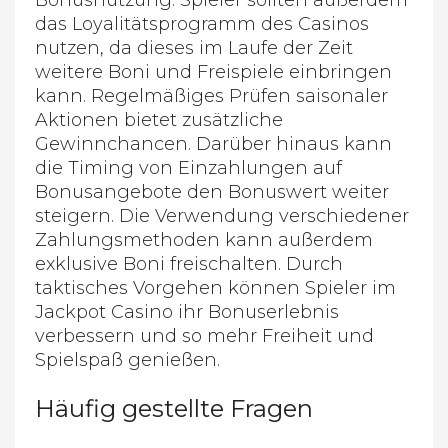
das Loyalitätsprogramm des Casinos
nutzen, da dieses im Laufe der Zeit
weitere Boni und Freispiele einbringen
kann. Regelmäßiges Prüfen saisonaler
Aktionen bietet zusätzliche
Gewinnchancen. Darüber hinaus kann
die Timing von Einzahlungen auf
Bonusangebote den Bonuswert weiter
steigern. Die Verwendung verschiedener
Zahlungsmethoden kann außerdem
exklusive Boni freischalten. Durch
taktisches Vorgehen können Spieler im
Jackpot Casino ihr Bonuserlebnis
verbessern und so mehr Freiheit und
Spielspaß genießen.
Häufig gestellte Fragen