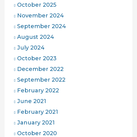
October 2025
November 2024
September 2024
August 2024
July 2024
October 2023
December 2022
September 2022
February 2022
June 2021
February 2021
January 2021
October 2020