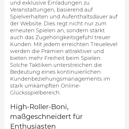
und exklusive Einladungen zu
Veranstaltungen, basierend auf
Spielverhalten und Aufenthaltsdauer auf
der Website. Dies regt nicht nur zum
erneuten Spielen an, sondern stärkt
auch das Zugehörigkeitsgefühl treuer
Kunden. Mit jedem erreichten Treuelevel
werden die Prämien attraktiver und
bieten mehr Freiheit beim Spielen.
Solche Taktiken unterstreichen die
Bedeutung eines kontinuierlichen
Kundenbeziehungsmanagements im
stark umkämpften Online-
Glücksspielbereich.
High-Roller-Boni,
maßgeschneidert für
Enthusiasten