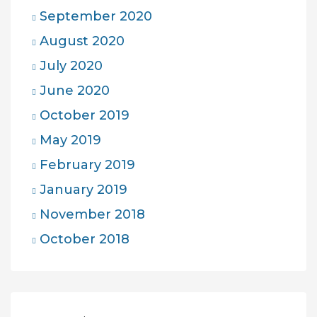
September 2020
August 2020
July 2020
June 2020
October 2019
May 2019
February 2019
January 2019
November 2018
October 2018