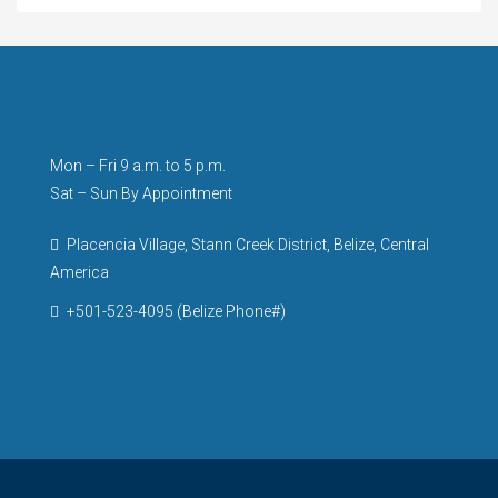
Mon – Fri 9 a.m. to 5 p.m.
Sat – Sun By Appointment
Placencia Village, Stann Creek District, Belize, Central
America
+501-523-4095 (Belize Phone#)