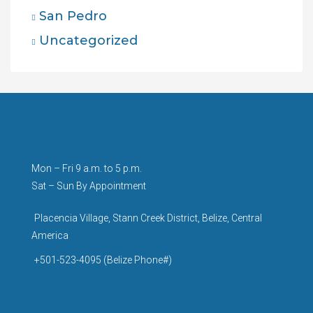
San Pedro
Uncategorized
Mon – Fri 9 a.m. to 5 p.m.
Sat – Sun By Appointment
Placencia Village, Stann Creek District, Belize, Central
America
+501-523-4095 (Belize Phone#)