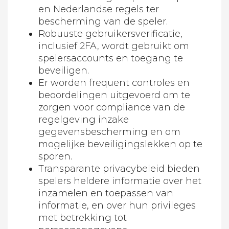
en Nederlandse regels ter
bescherming van de speler.
Robuuste gebruikersverificatie,
inclusief 2FA, wordt gebruikt om
spelersaccounts en toegang te
beveiligen.
Er worden frequent controles en
beoordelingen uitgevoerd om te
zorgen voor compliance van de
regelgeving inzake
gegevensbescherming en om
mogelijke beveiligingslekken op te
sporen.
Transparante privacybeleid bieden
spelers heldere informatie over het
inzamelen en toepassen van
informatie, en over hun privileges
met betrekking tot