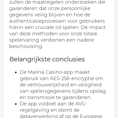
zullen de maatregelen onderzoeken die
garanderen dat onze persoonlijke
gegevens veilig blijven en hoe de
authenticatieprocessen voor gebruikers
hierin een cruciale rol spelen. De impact
van deze methoden voor onze totale
spelervaring verdienen een nadere
beschouwing.
Belangrijkste conclusies
De Malina Casino-app maakt
gebruik van AES-256-encryptie om
de vertrouwelijkheid en veiligheid
van spelersgegevens tijdens opslag
en transmissie te garanderen.
De app voldoet aan de AVG-
regelgeving en stemt de
dataverwerking af op de Europese