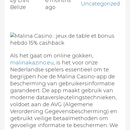
by LIVit
6 months
Uncategorized
Belize
ago
Als het gaat om online gokken,
malinakazino.eu
, is het voor onze
Nederlandse spelers essentieel om te
begrijpen hoe de Malina Casino-app de
bescherming van gebruikersinformatie
garandeert. De app maakt gebruik van
moderne dataversleutelingstechnieken,
voldoet aan de AVG (Algemene
Verordening Gegevensbescherming) en
gebruikt veilige betaalmethoden om
gevoelige informatie te beschermen. We