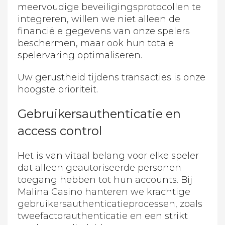
meervoudige beveiligingsprotocollen te
integreren, willen we niet alleen de
financiële gegevens van onze spelers
beschermen, maar ook hun totale
spelervaring optimaliseren.
Uw gerustheid tijdens transacties is onze
hoogste prioriteit.
Gebruikersauthenticatie en
access control
Het is van vitaal belang voor elke speler
dat alleen geautoriseerde personen
toegang hebben tot hun accounts. Bij
Malina Casino hanteren we krachtige
gebruikersauthenticatieprocessen, zoals
tweefactorauthenticatie en een strikt