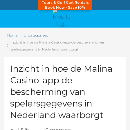
Tours & Golf Cart Rentals
Book Now - Save 10%
Home
Uncategorized
Inzicht in hoe de Malina Casino-app de bescherming van
spelersgegevens in Nederland waarborgt
Inzicht in hoe de Malina
Casino-app de
bescherming van
spelersgegevens in
Nederland waarborgt