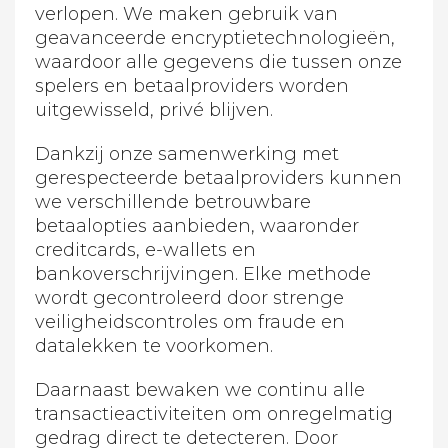
verlopen. We maken gebruik van
geavanceerde encryptietechnologieën,
waardoor alle gegevens die tussen onze
spelers en betaalproviders worden
uitgewisseld, privé blijven.
Dankzij onze samenwerking met
gerespecteerde betaalproviders kunnen
we verschillende betrouwbare
betaalopties aanbieden, waaronder
creditcards, e-wallets en
bankoverschrijvingen. Elke methode
wordt gecontroleerd door strenge
veiligheidscontroles om fraude en
datalekken te voorkomen.
Daarnaast bewaken we continu alle
transactieactiviteiten om onregelmatig
gedrag direct te detecteren. Door