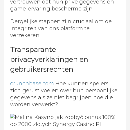
vertrouwen dat hun privé gegevens en
game-ervaring beschermd zijn.
Dergelijke stappen zijn cruciaal om de
integriteit van ons platform te
verzekeren.
Transparante
privacyverklaringen en
gebruikersrechten
crunchbase.com
Hoe kunnen spelers
zich gerust voelen over hun persoonlijke
gegevens als ze niet begrijpen hoe die
worden verwerkt?