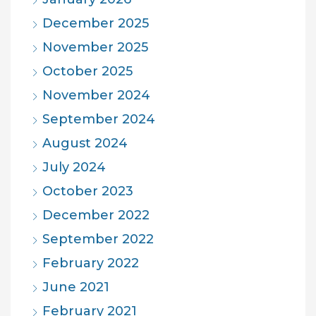
December 2025
November 2025
October 2025
November 2024
September 2024
August 2024
July 2024
October 2023
December 2022
September 2022
February 2022
June 2021
February 2021