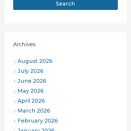
Search
Archives
August 2026
July 2026
June 2026
May 2026
April 2026
March 2026
February 2026
January 2026