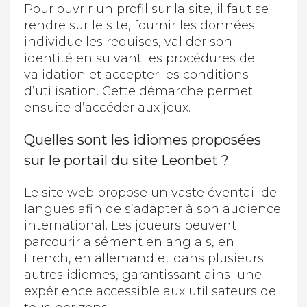
Pour ouvrir un profil sur la site, il faut se
rendre sur le site, fournir les données
individuelles requises, valider son
identité en suivant les procédures de
validation et accepter les conditions
d’utilisation. Cette démarche permet
ensuite d’accéder aux jeux.
Quelles sont les idiomes proposées
sur le portail du site Leonbet ?
Le site web propose un vaste éventail de
langues afin de s’adapter à son audience
international. Les joueurs peuvent
parcourir aisément en anglais, en
French, en allemand et dans plusieurs
autres idiomes, garantissant ainsi une
expérience accessible aux utilisateurs de