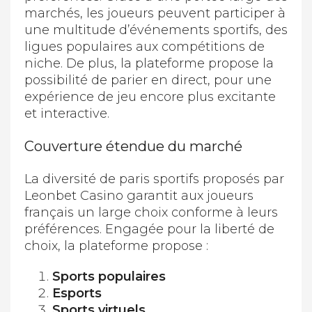
marchés, les joueurs peuvent participer à
une multitude d’événements sportifs, des
ligues populaires aux compétitions de
niche. De plus, la plateforme propose la
possibilité de parier en direct, pour une
expérience de jeu encore plus excitante
et interactive.
Couverture étendue du marché
La diversité de paris sportifs proposés par
Leonbet Casino garantit aux joueurs
français un large choix conforme à leurs
préférences. Engagée pour la liberté de
choix, la plateforme propose :
Sports populaires
Esports
Sports virtuels