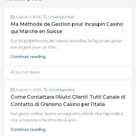
August 5, 2026
Uncategorized
Ma Méthode de Gestion pour Incaspin Casino
qui Marche en Suisse
Sur les plateformes de casino virtuelles, la façon de gérer
son argent joue un rôle...
Continue reading
by LIVit Belize
August 4, 2026
Uncategorized
Come Contattare l’Aiuto Clienti: Tutti Canale di
Contatto di Gransino Casino per l’Italia
Nel gioco online, avere un supporto clienti che risponde e
che si reperisce facilmente è una...
Continue reading