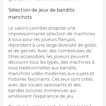
Sélection de jeux de bandits
manchots
Le casino Leonbet propose une
impressionnante sélection de machines
à sous pour les joueurs français,
répondant à une large diversité de goûts
et de genres. Avec des nombreuses de
titres accessibles, les joueurs peuvent
découvrir tous les types, des machines à
sous traditionnelles aux bandits
manchots vidéo modernes aux sujets et
histoires fascinants. Ces jeux sont créés
avec des visuels saisissants et des
bandes sonores immersives qui
améliorent l’expérience de jeu.