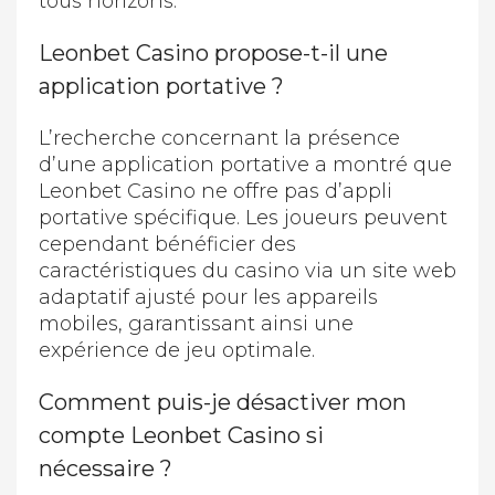
tous horizons.
Leonbet Casino propose-t-il une
application portative ?
L’recherche concernant la présence
d’une application portative a montré que
Leonbet Casino ne offre pas d’appli
portative spécifique. Les joueurs peuvent
cependant bénéficier des
caractéristiques du casino via un site web
adaptatif ajusté pour les appareils
mobiles, garantissant ainsi une
expérience de jeu optimale.
Comment puis-je désactiver mon
compte Leonbet Casino si
nécessaire ?