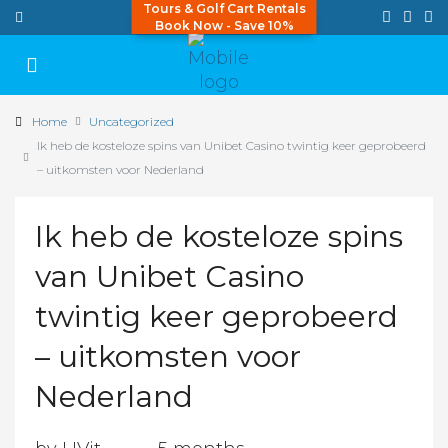
Tours & Golf Cart Rentals
Book Now - Save 10%
Home
Uncategorized
Ik heb de kosteloze spins van Unibet Casino twintig keer geprobeerd
– uitkomsten voor Nederland
Ik heb de kosteloze spins
van Unibet Casino
twintig keer geprobeerd
– uitkomsten voor
Nederland