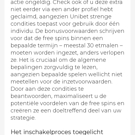
actie ongeldig. Check ook of u deze extra
niet eerder via een ander profiel hebt
geclaimd, aangezien Unibet strenge
condities toepast voor gebruik door één
individu. De bonusvoorwaarden schrijven
voor dat de free spins binnen een
bepaalde termijn – meestal 30 etmalen –
moeten worden ingezet, anders verlopen
ze. Het is cruciaal om de algemene
bepalingen zorgvuldig te lezen,
aangezien bepaalde spelen wellicht niet
meetellen voor de inzetvoorwaarden.
Door aan deze condities te
beantwoorden, maximaliseert u de
potentiële voordelen van de free spins en
creëren ze een doeltreffend deel van uw
strategie.
Het inschakelproces toegelicht