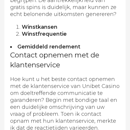
begrijpen. De aantrekkelijkheid van
gratis spins is duidelijk, maar kunnen ze
echt belonende uitkomsten genereren?
Winstkansen
Winstfrequentie
Gemiddeld rendement
Contact opnemen met de
klantenservice
Hoe kunt u het beste contact opnemen
met de klantenservice van Unibet Casino
om doeltreffende communicatie te
garanderen? Begin met bondige taal en
een duidelijke omschrijving van uw
vraag of probleem. Toen ik contact
opnam met hun klantenservice, merkte
ik dat de reactietijden varieerden.