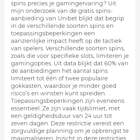
spins precies je gamingervaring? Uit
mijn onderzoek van de gratis spins-
aanbieding van Unibet blijkt dat begrip
in de verschillende soorten spins en
toepassingsbeperkingen een
aanzienlijke impact heeft op de tactiek
van spelers. Verschillende soorten spins,
zoals die voor specifieke slots, limiteren je
gamingopties. Uit data blijkt dat 60% van
de aanbiedingen het aantal spins
limiteert tot één of twee populaire
gokkasten, waardoor je minder goed
risico’s en winsten kunt spreiden.
Toepassingsbeperkingen zijn eveneens
essentieel. Ze zijn vaak tijdslimiet, met
een geldigheidsduur van 24 uur tot
zeven dagen. Deze restrictie vereist een
zorgvuldige planning om je opbrengst te
maximaliseren. Inzicht in deze restricties