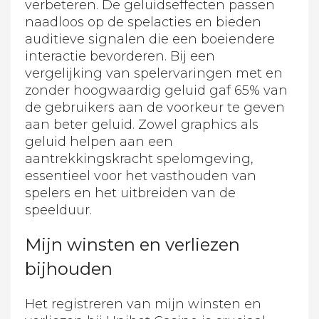
verbeteren. De geluidseffecten passen
naadloos op de spelacties en bieden
auditieve signalen die een boeiendere
interactie bevorderen. Bij een
vergelijking van spelervaringen met en
zonder hoogwaardig geluid gaf 65% van
de gebruikers aan de voorkeur te geven
aan beter geluid. Zowel graphics als
geluid helpen aan een
aantrekkingskracht spelomgeving,
essentieel voor het vasthouden van
spelers en het uitbreiden van de
speelduur.
Mijn winsten en verliezen
bijhouden
Het registreren van mijn winsten en