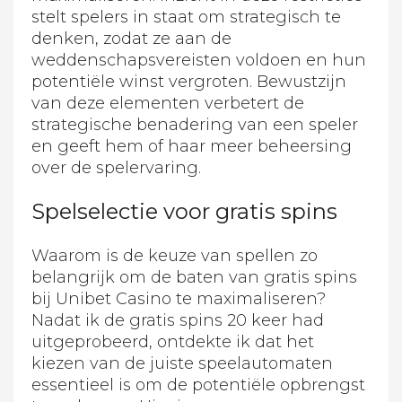
stelt spelers in staat om strategisch te
denken, zodat ze aan de
weddenschapsvereisten voldoen en hun
potentiële winst vergroten. Bewustzijn
van deze elementen verbetert de
strategische benadering van een speler
en geeft hem of haar meer beheersing
over de spelervaring.
Spelselectie voor gratis spins
Waarom is de keuze van spellen zo
belangrijk om de baten van gratis spins
bij Unibet Casino te maximaliseren?
Nadat ik de gratis spins 20 keer had
uitgeprobeerd, ontdekte ik dat het
kiezen van de juiste speelautomaten
essentieel is om de potentiële opbrengst