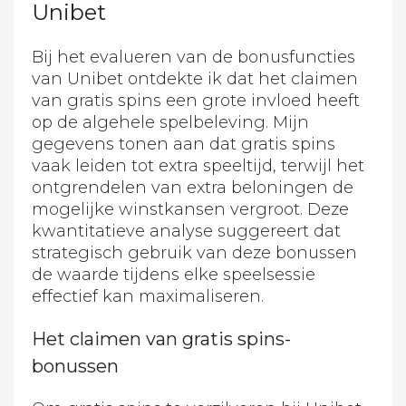
Unibet
Bij het evalueren van de bonusfuncties
van Unibet ontdekte ik dat het claimen
van gratis spins een grote invloed heeft
op de algehele spelbeleving. Mijn
gegevens tonen aan dat gratis spins
vaak leiden tot extra speeltijd, terwijl het
ontgrendelen van extra beloningen de
mogelijke winstkansen vergroot. Deze
kwantitatieve analyse suggereert dat
strategisch gebruik van deze bonussen
de waarde tijdens elke speelsessie
effectief kan maximaliseren.
Het claimen van gratis spins-
bonussen