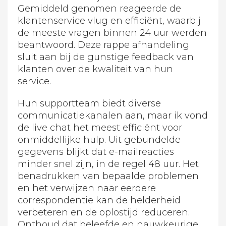
Gemiddeld genomen reageerde de
klantenservice vlug en efficiënt, waarbij
de meeste vragen binnen 24 uur werden
beantwoord. Deze rappe afhandeling
sluit aan bij de gunstige feedback van
klanten over de kwaliteit van hun
service.
Hun supportteam biedt diverse
communicatiekanalen aan, maar ik vond
de live chat het meest efficiënt voor
onmiddellijke hulp. Uit gebundelde
gegevens blijkt dat e-mailreacties
minder snel zijn, in de regel 48 uur. Het
benadrukken van bepaalde problemen
en het verwijzen naar eerdere
correspondentie kan de helderheid
verbeteren en de oplostijd reduceren.
Onthoud dat beleefde en nauwkeurige