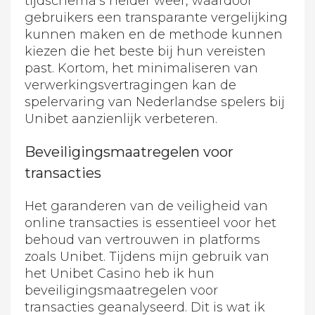
tijdschema’s helder weer, waardoor
gebruikers een transparante vergelijking
kunnen maken en de methode kunnen
kiezen die het beste bij hun vereisten
past. Kortom, het minimaliseren van
verwerkingsvertragingen kan de
spelervaring van Nederlandse spelers bij
Unibet aanzienlijk verbeteren.
Beveiligingsmaatregelen voor
transacties
Het garanderen van de veiligheid van
online transacties is essentieel voor het
behoud van vertrouwen in platforms
zoals Unibet. Tijdens mijn gebruik van
het Unibet Casino heb ik hun
beveiligingsmaatregelen voor
transacties geanalyseerd. Dit is wat ik