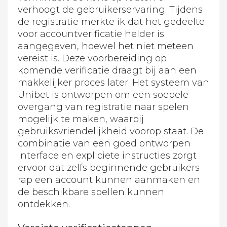
verhoogt de gebruikerservaring. Tijdens
de registratie merkte ik dat het gedeelte
voor accountverificatie helder is
aangegeven, hoewel het niet meteen
vereist is. Deze voorbereiding op
komende verificatie draagt bij aan een
makkelijker proces later. Het systeem van
Unibet is ontworpen om een soepele
overgang van registratie naar spelen
mogelijk te maken, waarbij
gebruiksvriendelijkheid voorop staat. De
combinatie van een goed ontworpen
interface en expliciete instructies zorgt
ervoor dat zelfs beginnende gebruikers
rap een account kunnen aanmaken en
de beschikbare spellen kunnen
ontdekken.