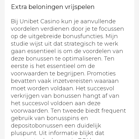
Extra beloningen vrijspelen
Bij Unibet Casino kun je aanvullende
voordelen verdienen door je te focussen
op de uitgebreide bonusfuncties. Mijn
studie wijst uit dat strategisch te werk
gaan essentieel is om de voordelen van
deze bonussen te optimaliseren. Ten
eerste is het essentieel om de
voorwaarden te begrijpen. Promoties
bevatten vaak inzetvereisten waaraan
moet worden voldaan. Het succesvol
verkrijgen van bonussen hangt af van
het succesvol voldoen aan deze
voorwaarden. Ten tweede biedt frequent
gebruik van bonusspins en
depositobonussen een duidelijk
pluspunt. Uit informatie blijkt dat