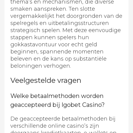
thema’s en mechanismen, die diverse
smaken aanspreken. Ten slotte
vergemakkelijkt het doorgronden van de
spelregels en uitbetalingsstructuren
strategisch spelen. Met deze eenvoudige
stappen kunnen spelers hun
gokkastavontuur voor echt geld
beginnen, spannende momenten
beleven en de kans op substantiële
beloningen verhogen.
Veelgestelde vragen
Welke betaalmethoden worden
geaccepteerd bij Igobet Casino?
De geaccepteerde betaalmethoden bij
verschillende online casino’s zijn
doorgaans kredietkaarten, e-wallets en