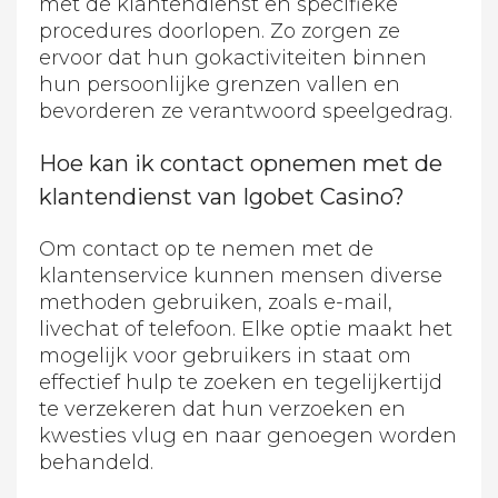
met de klantendienst en specifieke
procedures doorlopen. Zo zorgen ze
ervoor dat hun gokactiviteiten binnen
hun persoonlijke grenzen vallen en
bevorderen ze verantwoord speelgedrag.
Hoe kan ik contact opnemen met de
klantendienst van Igobet Casino?
Om contact op te nemen met de
klantenservice kunnen mensen diverse
methoden gebruiken, zoals e-mail,
livechat of telefoon. Elke optie maakt het
mogelijk voor gebruikers in staat om
effectief hulp te zoeken en tegelijkertijd
te verzekeren dat hun verzoeken en
kwesties vlug en naar genoegen worden
behandeld.