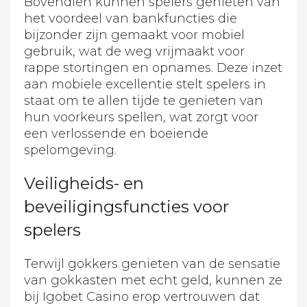
Bovendien kunnen spelers genieten van
het voordeel van bankfuncties die
bijzonder zijn gemaakt voor mobiel
gebruik, wat de weg vrijmaakt voor
rappe stortingen en opnames. Deze inzet
aan mobiele excellentie stelt spelers in
staat om te allen tijde te genieten van
hun voorkeurs spellen, wat zorgt voor
een verlossende en boeiende
spelomgeving.
Veiligheids- en
beveiligingsfuncties voor
spelers
Terwijl gokkers genieten van de sensatie
van gokkasten met echt geld, kunnen ze
bij Igobet Casino erop vertrouwen dat