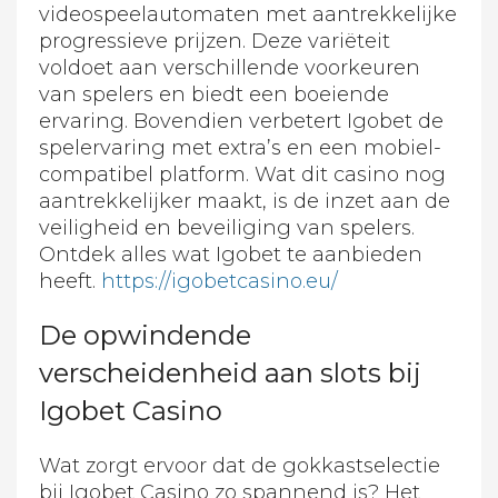
videospeelautomaten met aantrekkelijke
progressieve prijzen. Deze variëteit
voldoet aan verschillende voorkeuren
van spelers en biedt een boeiende
ervaring. Bovendien verbetert Igobet de
spelervaring met extra’s en een mobiel-
compatibel platform. Wat dit casino nog
aantrekkelijker maakt, is de inzet aan de
veiligheid en beveiliging van spelers.
Ontdek alles wat Igobet te aanbieden
heeft.
https://igobetcasino.eu/
De opwindende
verscheidenheid aan slots bij
Igobet Casino
Wat zorgt ervoor dat de gokkastselectie
bij Igobet Casino zo spannend is? Het