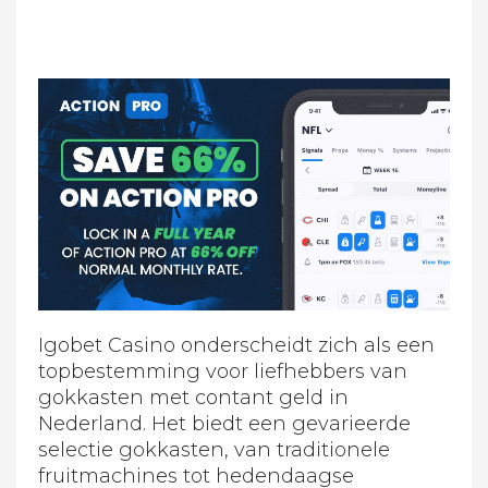
Igobet Casino onderscheidt zich als een
topbestemming voor liefhebbers van
gokkasten met contant geld in
Nederland. Het biedt een gevarieerde
selectie gokkasten, van traditionele
fruitmachines tot hedendaagse