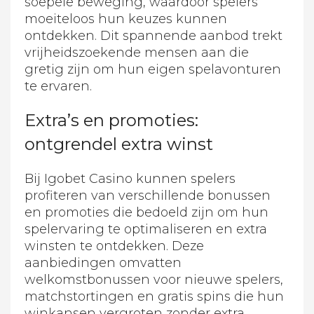
soepele beweging, waardoor spelers
moeiteloos hun keuzes kunnen
ontdekken. Dit spannende aanbod trekt
vrijheidszoekende mensen aan die
gretig zijn om hun eigen spelavonturen
te ervaren.
Extra’s en promoties:
ontgrendel extra winst
Bij Igobet Casino kunnen spelers
profiteren van verschillende bonussen
en promoties die bedoeld zijn om hun
spelervaring te optimaliseren en extra
winsten te ontdekken. Deze
aanbiedingen omvatten
welkomstbonussen voor nieuwe spelers,
matchstortingen en gratis spins die hun
winkansen vergroten zonder extra