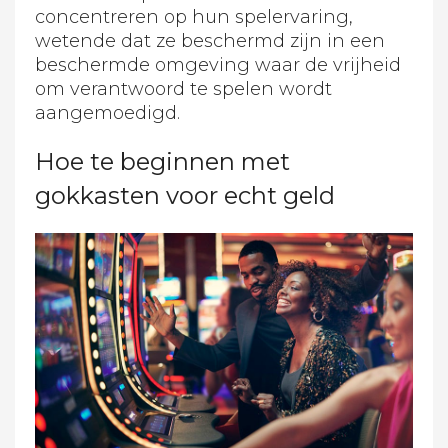
concentreren op hun spelervaring,
wetende dat ze beschermd zijn in een
beschermde omgeving waar de vrijheid
om verantwoord te spelen wordt
aangemoedigd.
Hoe te beginnen met
gokkasten voor echt geld