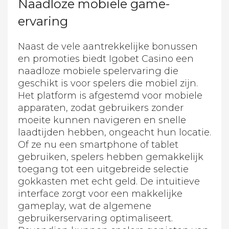
Naadloze mobiele game-
ervaring
Naast de vele aantrekkelijke bonussen
en promoties biedt Igobet Casino een
naadloze mobiele spelervaring die
geschikt is voor spelers die mobiel zijn.
Het platform is afgestemd voor mobiele
apparaten, zodat gebruikers zonder
moeite kunnen navigeren en snelle
laadtijden hebben, ongeacht hun locatie.
Of ze nu een smartphone of tablet
gebruiken, spelers hebben gemakkelijk
toegang tot een uitgebreide selectie
gokkasten met echt geld. De intuïtieve
interface zorgt voor een makkelijke
gameplay, wat de algemene
gebruikerservaring optimaliseert.