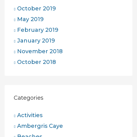
October 2019
May 2019
February 2019
January 2019
November 2018
October 2018
Categories
Activities
Ambergris Caye
Beaches